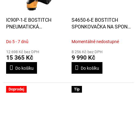
IC90P-1-E BOSTITCH
S4650-6-E BOSTITCH
PNEUMATICKÁ
SPONKOVAČKA NA SPONY
HŘEBÍKOVAČKA PRO
DO 50 MM, ŠÍŘKY 12,7 MM
HŘEBÍKY N100P VE
Do 5 - 7 dnů
Momentálně nedostupné
SVITKU PRO VÝROBU
12 698 Kč bez DPH
8 256 Kč bez DPH
PALET
15 365 Kč
9 990 Kč
Do košíku
Do košíku
Doprodej
Tip