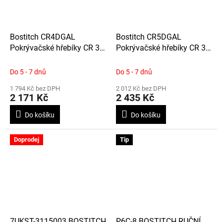
Bostitch CR4DGAL
Bostitch CR5DGAL
Pokrývačské hřebíky CR 3,1
Pokrývačské hřebíky CR 3,1
x 38 mm, ve svitku 7 200ks
x 45 mm, ve svitku 7 200ks
Do 5 - 7 dnů
Do 5 - 7 dnů
1 794 Kč bez DPH
2 012 Kč bez DPH
2 171 Kč
2 435 Kč
Do košíku
Do košíku
Doprodej
Tip
7UKST-3115003 BOSTITCH
P6C-8 BOSTITCH RUČNÍ