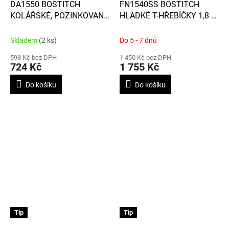
DA1550 BOSTITCH
FN1540SS BOSTITCH
KOLÁŘSKÉ, POZINKOVANÉ
HLADKÉ T-HŘEBÍČKY 1,8 X
HŘEBÍČKY DÉLKY 50MM, S
64 MM, NEREZOVÁ OCEL,
D-HLAVOU, 34° SKLON, 4
(BALENÍ 3 655 KS)
Skladem
(2 ks)
Do 5 - 7 dnů
000KS / BAL.
598 Kč bez DPH
1 450 Kč bez DPH
724 Kč
1 755 Kč
Do košíku
Do košíku
Tip
Tip