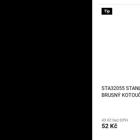
Tip
STA32055 STAN
BRUSNÝ KOTOUČ
NA KOV
43 Kč bez DPH
52 Kč