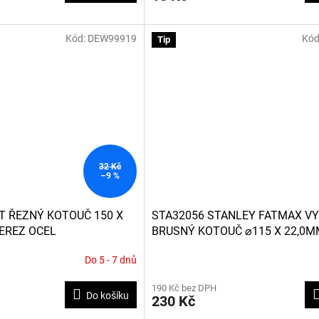
Kód:
DEW99919
Kód
Tip
32 Kč
–9 %
T ŘEZNÝ KOTOUČ 150 X
STA32056 STANLEY FATMAX V
NEREZ OCEL
BRUSNÝ KOTOUČ ⌀115 X 22,0M
NA KOV, 5 KS
Do 5 - 7 dnů
190 Kč bez DPH
Do košíku
230 Kč