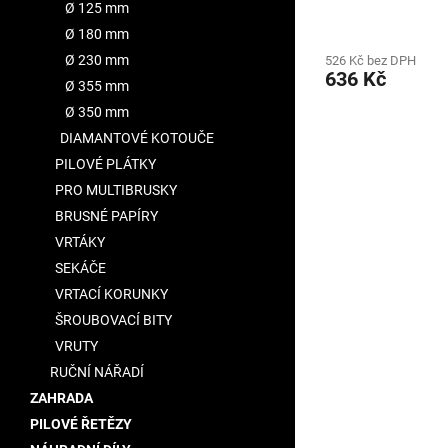
NEREZOVOU OC
Ø 125 mm
Ø 180 mm
Ø 230 mm
526 Kč bez DPH
636 Kč
Ø 355 mm
Ø 350 mm
DIAMANTOVÉ KOTOUČE
PILOVÉ PLÁTKY
PRO MULTIBRUSKY
BRUSNÉ PAPÍRY
VRTÁKY
SEKÁČE
VRTACÍ KORUNKY
ŠROUBOVACÍ BITY
VRUTY
RUČNÍ NÁŘADÍ
ZAHRADA
PILOVÉ ŘETĚZY