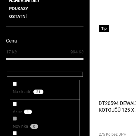
NÁHRADNÍ DÍLY
POUKAZY
OSTATNÍ
Tip
Cena
17
Kč
994
Kč
Na skladě
21
DT20594 DEWAL
KOTOUČŮ 125 X 
Akce
1
NEREZOVOU OC
Novinka
0
275 Kč bez DPH