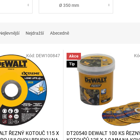
Ø 350 mm
Nejlevnější
Nejdražší
Abecedně
Kód:
DEW100847
Kó
Akce
Tip
ALT ŘEZNÝ KOTOUČ 115 X
DT20540 DEWALT 100 KS ŘEZN