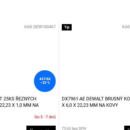
Kód:
DEW100467
Kód
Tip
417 Kč
–20 %
T 25KS ŘEZNÝCH
DX7961-AE DEWALT BRUSNÝ K
22,23 X 1,0 MM NA
X 6,0 X 22,23 MM NA KOVY
EL
Do 5 - 7 dnů
73 Kč bez DPH