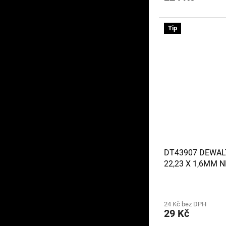
Tip
DT43907 DEWAL
22,23 X 1,6MM 
24 Kč bez DPH
29 Kč