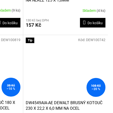
NA NEREZ 125 X 1,0MM
kladem
(9 ks)
Skladem
(4 ks)
130 Kč bez DPH
Do košíku
Do košíku
157 Kč
:
DEW100819
Kód:
DEW100742
Tip
38 Kč
108 Kč
–10 %
–20 %
Č 180 X
DW4549AIA-AE DEWALT BRUSNÝ KOTOUČ
 OCEL
230 X 22,2 X 6,0 MM NA OCEL