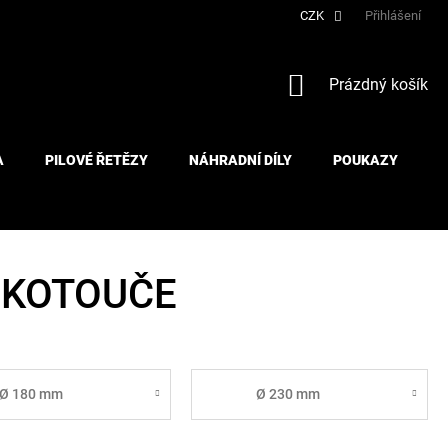
CZK
Přihlášení
NÁKUPNÍ
Prázdný košík
KOŠÍK
A
PILOVÉ ŘETĚZY
NÁHRADNÍ DÍLY
POUKAZY
 KOTOUČE
Ø 180 mm
Ø 230 mm