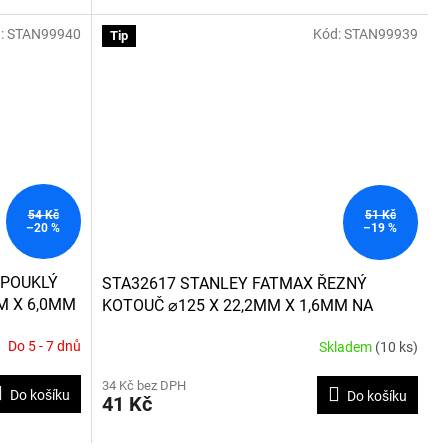
:
STAN99940
Kód:
STAN99939
Tip
54 Kč
51 Kč
–20 %
–19 %
YPOUKLÝ
STA32617 STANLEY FATMAX ŘEZNÝ
M X 6,0MM
KOTOUČ ⌀125 X 22,2MM X 1,6MM NA
KÁMEN
Do 5 - 7 dnů
Skladem
(10 ks)
34 Kč bez DPH
Do košíku
Do košíku
41 Kč