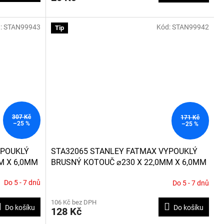
5,0
z
:
STAN99943
5
Kód:
STAN99942
Tip
hvězdiček.
307 Kč
171 Kč
–25 %
–25 %
YPOUKLÝ
STA32065 STANLEY FATMAX VYPOUKLÝ
M X 6,0MM
BRUSNÝ KOTOUČ ⌀230 X 22,0MM X 6,0MM
NA KOV
Do 5 - 7 dnů
Do 5 - 7 dnů
106 Kč bez DPH
Do košíku
Do košíku
128 Kč