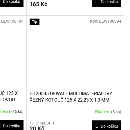
Do košíku
Do košíku
165 Kč
:
DEW100194
Kód:
DEW100094
Tip
Č 125 X
DT20595 DEWALT MULTIMATERIÁLOVÝ
HLOVOU
ŘEZNÝ KOTOUČ 125 X 22,23 X 1,0 MM
adem
(>15 ks)
Skladem
(3 ks)
Průměrné
hodnocení
17 Kč bez DPH
produktu
Do košíku
Do košíku
20 Kč
je