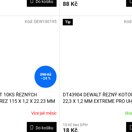
Do košíku
88 Kč
Kód:
DEW100195
Kód
Tip
298 Kč
–24 %
T 10KS ŘEZNÝCH
DT43904 DEWALT ŘEZNÝ KOTOU
EZ 115 X 1,2 X 22.23 MM
22,3 X 1,2 MM EXTREME PRO U
ABIČCE
BRUSKU NA NEREZ
Více jak měsíc
Skl
15 Kč bez DPH
Do košíku
18 Kč