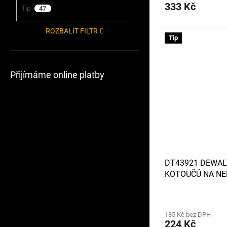
333 Kč
Tip
47
ROZBALIT FILTR
Tip
Přijímáme online platby
DT43921 DEWAL
KOTOUČŮ NA NER
V PLECHOVÉ KR
185 Kč bez DPH
224 Kč