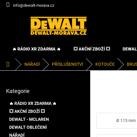
Přejít
info@dewalt-morava.cz
na
obsah
🔥 RÁDIO XR ZDARMA 🔥
💥 AKČNÍ ZBOŽÍ 💥
DEWAL
Domů
NÁŘADÍ
PŘÍSLUŠENSTVÍ
KOTOUČE
BRUS
P
o
Přeskočit
s
Kategorie
kategorie
t
r
🔥 RÁDIO XR ZDARMA 🔥
a
💥 AKČNÍ ZBOŽÍ 💥
n
DEWALT - MCLAREN
n
Ø 115 mm
í
DEWALT OBLEČENÍ
p
NÁŘADÍ