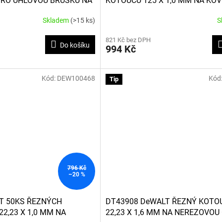
 PRO UHLOVOU BRUSKU NA
KOTOUČŮ 125 X 1,0 MM NA KOV
Skladem
(>15 ks)
S
821 Kč bez DPH
Do košíku
994 Kč
Kód:
DEW100468
Kód
Tip
796 Kč
–20 %
T 50KS ŘEZNÝCH
DT43908 DeWALT ŘEZNÝ KOTOU
22,23 X 1,0 MM NA
22,23 X 1,6 MM NA NEREZOVOU