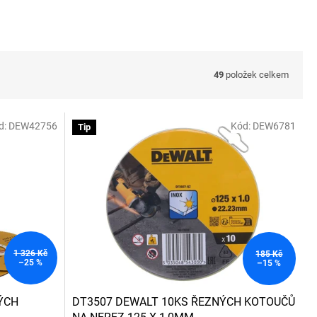
49
položek celkem
d:
DEW42756
Kód:
DEW6781
Tip
1 326 Kč
185 Kč
–25 %
–15 %
ÝCH
DT3507 DEWALT 10KS ŘEZNÝCH KOTOUČŮ