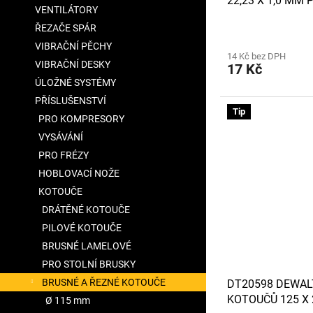
22,23 X 1,0 MM
VENTILÁTORY
NEREZ
ŘEZAČE SPÁR
VIBRAČNÍ PĚCHY
14 Kč bez DPH
VIBRAČNÍ DESKY
17 Kč
ÚLOŽNÉ SYSTÉMY
PŘÍSLUŠENSTVÍ
Tip
PRO KOMPRESORY
VYSÁVÁNÍ
PRO FRÉZY
HOBLOVACÍ NOŽE
KOTOUČE
DRÁTĚNÉ KOTOUČE
PILOVÉ KOTOUČE
BRUSNÉ LAMELOVÉ
PRO STOLNÍ BRUSKY
BRUSNÉ A ŘEZNÉ KOTOUČE
DT20598 DEWAL
KOTOUČŮ 125 X 
Ø 115 mm