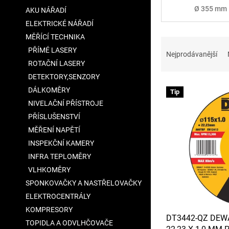
a
Ø 355 mm
AKU NÁŘADÍ
n
ELEKTRICKÉ NÁŘADÍ
e
MĚŘÍCÍ TECHNIKA
l
Ř
PŘÍMÉ LASERY
a
Nejprodávanější
z
ROTAČNÍ LASERY
e
DETEKTORY,SENZORY
V
n
DÁLKOMĚRY
Tip
ý
í
NIVELAČNÍ PŘÍSTROJE
p
p
PŘÍSLUŠENSTVÍ
i
r
s
o
MĚŘENÍ NAPĚTÍ
p
d
INSPEKČNÍ KAMERY
r
u
INFRA TEPLOMĚRY
o
k
VLHKOMĚRY
d
t
SPONKOVAČKY A NASTŘELOVAČKY
u
ů
ELEKTROCENTRÁLY
k
t
KOMPRESORY
DT3442-QZ DEW
ů
TOPIDLA A ODVLHČOVAČE