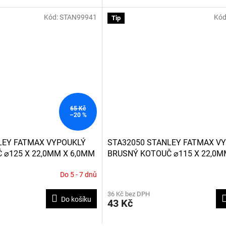
Kód:
STAN99941
Kód
Tip
65 Kč
–20 %
LEY FATMAX VYPOUKLÝ
STA32050 STANLEY FATMAX V
 ⌀125 X 22,0MM X 6,0MM
BRUSNÝ KOTOUČ ⌀115 X 22,0M
NA KOV
Do 5 - 7 dnů
36 Kč bez DPH
Do košíku
43 Kč