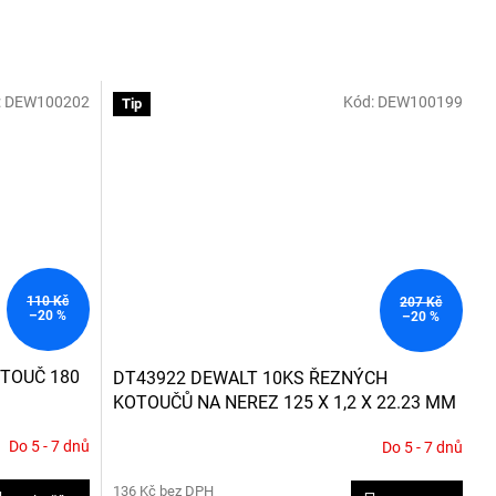
:
DEW100202
Kód:
DEW100199
Tip
110 Kč
207 Kč
–20 %
–20 %
OTOUČ 180
DT43922 DEWALT 10KS ŘEZNÝCH
KOTOUČŮ NA NEREZ 125 X 1,2 X 22.23 MM
V PLECHOVÉ KRABIČCE
Do 5 - 7 dnů
Do 5 - 7 dnů
136 Kč bez DPH