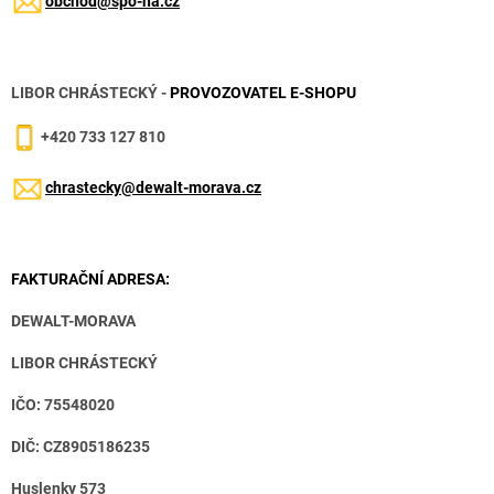
obchod@spo-na.cz
LIBOR CHRÁSTECKÝ -
PROVOZOVATEL E-SHOPU
+420 733 127 810
chrastecky@dewalt-morava.cz
FAKTURAČNÍ ADRESA:
DEWALT-MORAVA
LIBOR CHRÁSTECKÝ
IČO: 75548020
DIČ: CZ8905186235
Huslenky 573