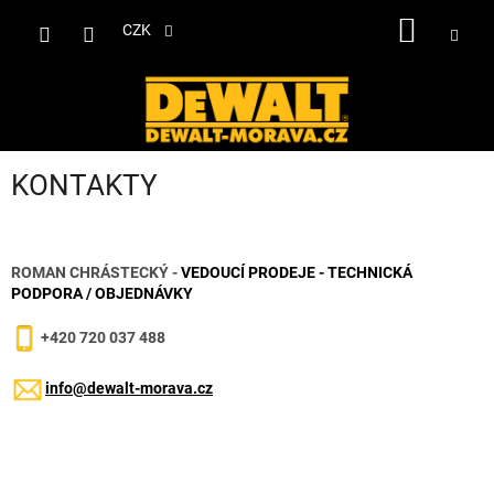
Přejít
NÁKUP
na
CZK
obsah
KOŠÍK
KONTAKTY
ROMAN CHRÁSTECKÝ -
VEDOUCÍ PRODEJE - TECHNICKÁ
PODPORA / OBJEDNÁVKY
+420 720 037 488
info@dewalt-morava.cz