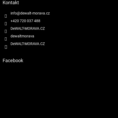
a
Kontakt
t
í
info
@
dewalt-morava.cz
+420 720 037 488
DeWALT-MORAVA.CZ
dewaltmorava
DeWALT-MORAVA.CZ
Facebook