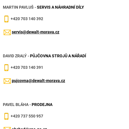
MARTIN PAVLUŠ -
SERVIS A NÁHRADNÍ DÍLY
+420 703 140 392
servis@dewalt-morava.cz
DAVID ZRALÝ -
PŮJČOVNA STROJŮ A NÁŘADÍ
+420 703 140 391
pujcovna@dewalt-morava.cz
PAVEL BLÁHA -
PRODEJNA
+420 737 550 957