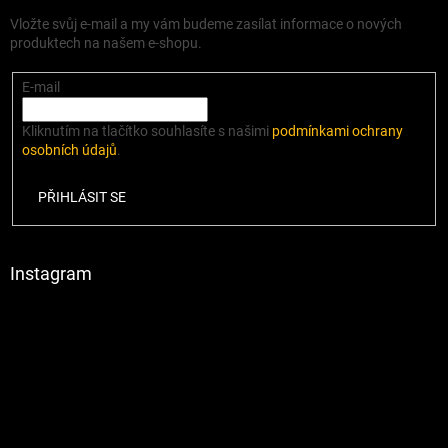
Vložte svůj e-mail a my vám budeme zasílat informace o nových
produktech na našem e-shopu.
E-mail
Kliknutím na tlačítko souhlasíte s našimi
podmínkami ochrany
osobních údajů
.
PŘIHLÁSIT SE
Instagram