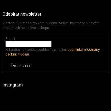
Odebírat newsletter
Vložte svůj e-mail a my vám budeme zasílat informace o nových
produktech na našem e-shopu.
E-mail
Kliknutím na tlačítko souhlasíte s našimi
podmínkami ochrany
osobních údajů
.
PŘIHLÁSIT SE
Instagram