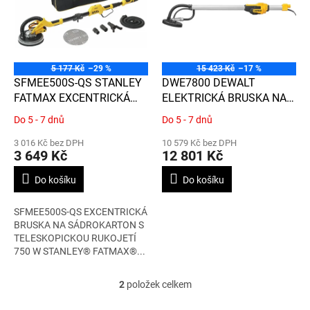
d
i
u
s
k
p
t
r
ů
o
5 177 Kč
–29 %
15 423 Kč
–17 %
d
SFMEE500S-QS STANLEY
DWE7800 DEWALT
u
FATMAX EXCENTRICKÁ
ELEKTRICKÁ BRUSKA NA
k
750 W BRUSKA NA
SÁDROKARTON
Do 5 - 7 dnů
Do 5 - 7 dnů
Průměrné
Průměrné
t
SÁDROKARTON S
hodnocení
hodnocení
ů
TELESKOPICKOU
3 016 Kč bez DPH
10 579 Kč bez DPH
produktu
produktu
3 649 Kč
12 801 Kč
RUKOJETÍ
je
je
3,7
3,3
Do košíku
Do košíku
z
z
5
5
SFMEE500S-QS EXCENTRICKÁ
hvězdiček.
hvězdiček.
BRUSKA NA SÁDROKARTON S
TELESKOPICKOU RUKOJETÍ
750 W STANLEY® FATMAX®...
2
položek celkem
O
v