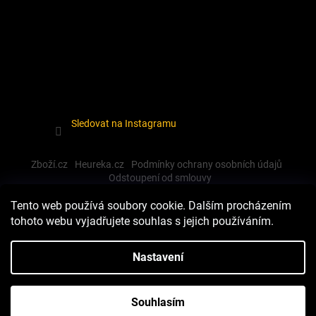
Sledovat na Instagramu
Zboží.cz
Heureka.cz
Podmínky ochrany osobních údajů
Odstoupení od smlouvy
Tento web používá soubory cookie. Dalším procházením
tohoto webu vyjadřujete souhlas s jejich používáním.
Vytvořil Shoptet
Nastavení
Copyright 2026
Dewalt-morava
. Všechna práva vyhrazena.
Souhlasím
Upravit nastavení cookies