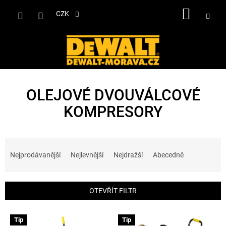
Přejít
NÁKUP
na
CZK
obsah
KOŠÍK
OLEJOVÉ DVOUVÁLCOVÉ
KOMPRESORY
Ř
a
Nejprodávanější
Nejlevnější
Nejdražší
Abecedně
z
e
n
OTEVŘÍT FILTR
í
p
V
r
Tip
Tip
ý