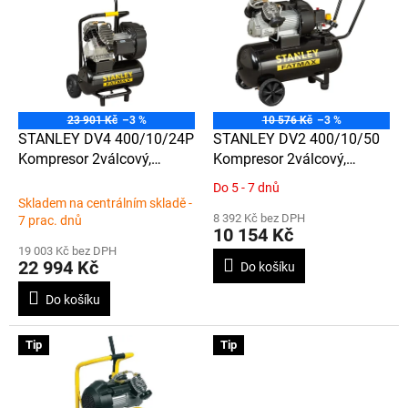
o
p
d
i
u
s
k
p
t
r
ů
o
23 901 Kč
–3 %
10 576 Kč
–3 %
d
STANLEY DV4 400/10/24P
STANLEY DV2 400/10/50
u
Kompresor 2válcový,
Kompresor 2válcový,
k
4pólový agregát , PROFI, s
olejový, PROFI, s nádrží 50L
Do 5 - 7 dnů
Průměrné
t
nádrží 24L a tlakem 10Bar
a tlakem 10Bar
Skladem na centrálním skladě -
hodnocení
ů
8 392 Kč bez DPH
7 prac. dnů
produktu
10 154 Kč
je
19 003 Kč bez DPH
2,9
22 994 Kč
Do košíku
z
5
Do košíku
hvězdiček.
Tip
Tip