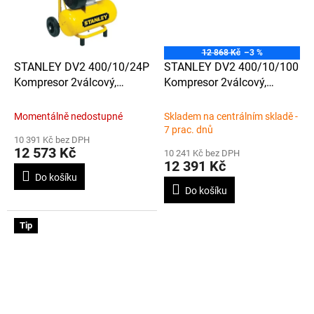
12 868 Kč
–3 %
STANLEY DV2 400/10/24P
STANLEY DV2 400/10/100
Kompresor 2válcový,
Kompresor 2válcový,
olejový , PROFI, s nádrží
olejový, PROFI, s nádrží
24L a tlakem 10Bar
100L a tlakem 10Bar
Momentálně nedostupné
Skladem na centrálním skladě -
7 prac. dnů
10 391 Kč bez DPH
12 573 Kč
10 241 Kč bez DPH
12 391 Kč
Do košíku
Do košíku
Tip