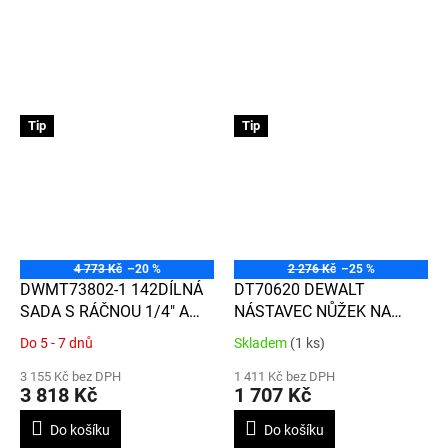
Tip
Tip
4 773 Kč
–20 %
2 276 Kč
–25 %
DWMT73802-1 142DÍLNÁ
DT70620 DEWALT
SADA S RÁČNOU 1/4" A
NÁSTAVEC NŮŽEK NA
3/8"
PLECH NA RÁZOVÉ
Do 5 - 7 dnů
Skladem
(1 ks)
Průměrné
Průměrné
UTAHOVÁKY
hodnocení
hodnocení
3 155 Kč bez DPH
1 411 Kč bez DPH
produktu
produktu
3 818 Kč
1 707 Kč
je
je
3,3
3,8
Do košíku
Do košíku
z
z