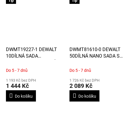
Tip
Tip
DWMT19227-1 DEWALT
DWMT81610-0 DEWALT
10DÍLNÁ SADA
50DÍLNÁ NANO SADA S
OČKOPLOCHÝCH KLÍČŮ
RÁČNOU 1/4"
1019
Do 5 - 7 dnů
Do 5 - 7 dnů
1 193 Kč bez DPH
1 726 Kč bez DPH
1 444 Kč
2 089 Kč
Do košíku
Do košíku