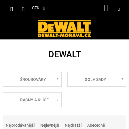
Přejít
NÁKUP
na
CZK
obsah
KOŠÍK
DEWALT
ŠROUBOVÁKY
GOLA SADY
RAČNY A KLÍČE
Ř
a
Nejprodávanější
Nejlevnější
Nejdražší
Abecedně