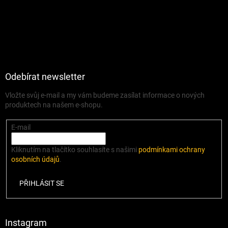
Odebírat newsletter
Vložte svůj e-mail a my vám budeme zasílat informace o nových
produktech na našem e-shopu.
E-mail
Kliknutím na tlačítko souhlasíte s našimi
podmínkami ochrany
osobních údajů
.
PŘIHLÁSIT SE
Instagram