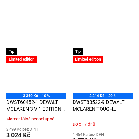
Tip
Tip
Limited edition
Limited edition
3 360 Kč
–10 %
2 214 Kč
–20 %
DWST60452-1 DEWALT
DWST83522-9 DEWALT
MCLAREN 3 V 1 EDITION T-
MCLAREN TOUGH
STAK SESTAVA KUFRŮ
SYSTEM 2.0 TAŠKA NA
Momentálně nedostupné
Průměrné
NÁŘADÍ
Do 5 - 7 dnů
hodnocení
2 499 Kč bez DPH
produktu
3 024 Kč
1 464 Kč bez DPH
je