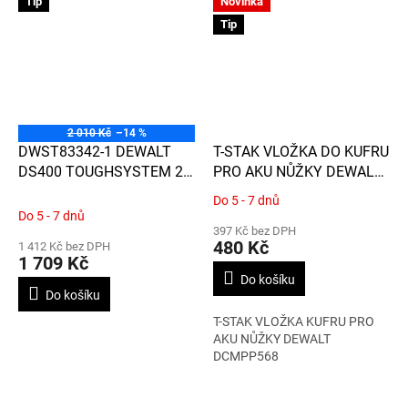
Tip
Novinka
Tip
2 010 Kč
–14 %
DWST83342-1 DEWALT
T-STAK VLOŽKA DO KUFRU
DS400 TOUGHSYSTEM 2.0
PRO AKU NŮŽKY DEWALT
BOX, IP 65, 55L
DCMPP568
Do 5 - 7 dnů
Průměrné
Do 5 - 7 dnů
hodnocení
397 Kč bez DPH
produktu
480 Kč
1 412 Kč bez DPH
je
1 709 Kč
5,0
Do košíku
z
Do košíku
5
T-STAK VLOŽKA KUFRU PRO
hvězdiček.
AKU NŮŽKY DEWALT
DCMPP568