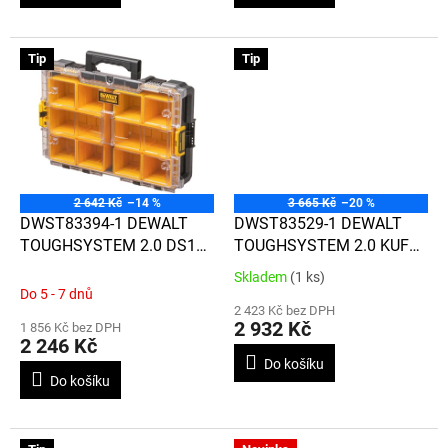
Tip
Tip
2 642 Kč
–14 %
3 665 Kč
–20 %
DWST83394-1 DEWALT
DWST83529-1 DEWALT
TOUGHSYSTEM 2.0 DS100
TOUGHSYSTEM 2.0 KUFR
ORGANIZÉR
S DVĚMA ŠUPLÍKY
Skladem
(1 ks)
Průměrné
Do 5 - 7 dnů
hodnocení
2 423 Kč bez DPH
produktu
2 932 Kč
1 856 Kč bez DPH
je
2 246 Kč
4,0
Do košíku
z
Do košíku
5
hvězdiček.