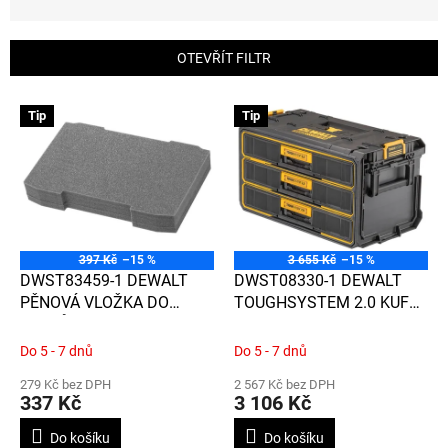
z
e
n
OTEVŘÍT FILTR
í
p
V
r
Tip
Tip
ý
o
p
d
i
u
s
k
p
t
r
ů
o
397 Kč
–15 %
3 655 Kč
–15 %
d
DWST83459-1 DEWALT
DWST08330-1 DEWALT
u
PĚNOVÁ VLOŽKA DO
TOUGHSYSTEM 2.0 KUFR
k
KUFRŮ TOUGH SYSTEM
SE TŘEMI ZÁSUVKAMI
t
2.0
Do 5 - 7 dnů
Do 5 - 7 dnů
ů
279 Kč bez DPH
2 567 Kč bez DPH
337 Kč
3 106 Kč
Do košíku
Do košíku