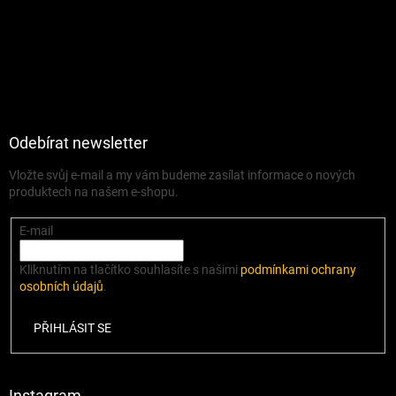
Odebírat newsletter
Vložte svůj e-mail a my vám budeme zasílat informace o nových
produktech na našem e-shopu.
E-mail
Kliknutím na tlačítko souhlasíte s našimi
podmínkami ochrany
osobních údajů
.
PŘIHLÁSIT SE
Instagram