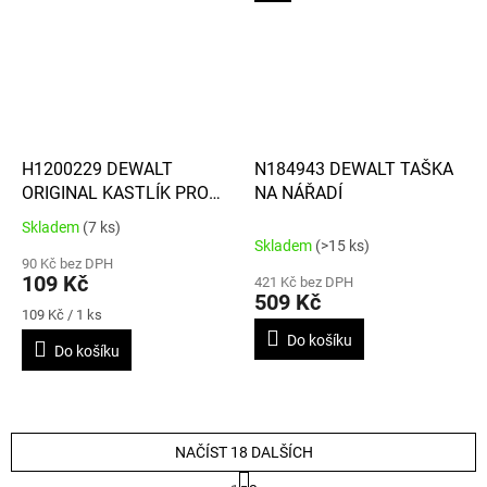
H1200229 DEWALT
N184943 DEWALT TAŠKA
ORIGINAL KASTLÍK PRO
NA NÁŘADÍ
ORGANIZÉRY
Skladem
(7 ks)
Průměrné
THOUGHSYSTEM 2
Skladem
(>15 ks)
hodnocení
90 Kč bez DPH
produktu
109 Kč
421 Kč bez DPH
je
509 Kč
2,0
Měrná
109 Kč / 1 ks
cena:
z
Do košíku
Do košíku
5
hvězdiček.
NAČÍST 18 DALŠÍCH
S