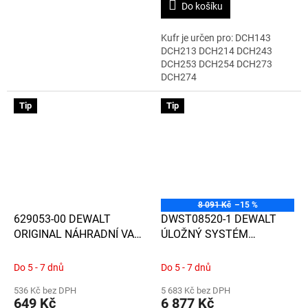
Do košíku
hvězdiček.
Kufr je určen pro: DCH143
DCH213 DCH214 DCH243
DCH253 DCH254 DCH273
DCH274
Tip
Tip
8 091 Kč
–15 %
629053-00 DEWALT
DWST08520-1 DEWALT
ORIGINAL NÁHRADNÍ VAK
ÚLOŽNÝ SYSTÉM
PRO BRUSKU DCG440
TOUGHSYSTEM2.0 DXL - 2
MĚLKÉ ZÁSUVKY
Do 5 - 7 dnů
Do 5 - 7 dnů
536 Kč bez DPH
5 683 Kč bez DPH
649 Kč
6 877 Kč