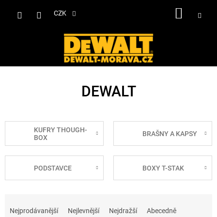
Přejít
NÁKUP
na
CZK
obsah
KOŠÍK
DEWALT
KUFRY THOUGH-
BRAŠNY A KAPSY
BOX
PODSTAVCE
BOXY T-STAK
Ř
a
Nejprodávanější
Nejlevnější
Nejdražší
Abecedně