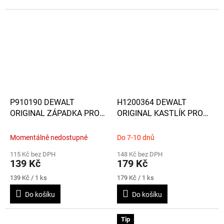
P910190 DEWALT
H1200364 DEWALT
ORIGINAL ZÁPADKA PRO
ORIGINAL KASTLÍK PRO
KUFRY TSTAK
ORGANIZÉRY
THOUGHSYSTEM 2
Momentálně nedostupné
Do 7-10 dnů
115 Kč bez DPH
148 Kč bez DPH
139 Kč
179 Kč
Měrná
Měrná
139 Kč / 1 ks
179 Kč / 1 ks
cena:
cena:
Do košíku
Do košíku
Tip