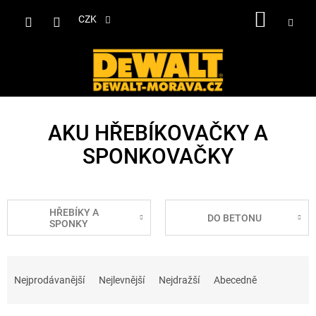
Přejít
NÁKUP
na
CZK
obsah
KOŠÍK
AKU HŘEBÍKOVAČKY A
SPONKOVAČKY
HŘEBÍKY A
DO BETONU
SPONKY
Ř
a
Nejprodávanější
Nejlevnější
Nejdražší
Abecedně
z
e