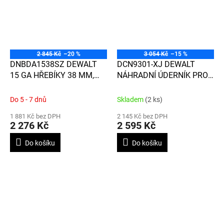
2 845 Kč
–20 %
3 054 Kč
–15 %
DNBDA1538SZ DEWALT
DCN9301-XJ DEWALT
15 GA HŘEBÍKY 38 MM,
NÁHRADNÍ ÚDERNÍK PRO
NEREZ, 4000 KS
HŘEBÍKOVAČKU DCN930
Do 5 - 7 dnů
Skladem
(2 ks)
1 881 Kč bez DPH
2 145 Kč bez DPH
2 276 Kč
2 595 Kč
Do košíku
Do košíku