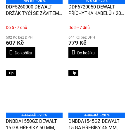
759 Kč
–20 %
974 Kč
–20 %
DDF5260000 DEWALT
DDF6720050 DEWALT
DRŽÁK TYČÍ SE ZÁVITEM
PŘÍCHYTKA KABELŮ / 200
6 MM / 100 KS
KS
Do 5 - 7 dnů
Do 5 - 7 dnů
502 Kč bez DPH
644 Kč bez DPH
607 Kč
779 Kč
Do košíku
Do košíku
Tip
Tip
1 162 Kč
–20 %
1 106 Kč
–20 %
DNBDA1550GZ DEWALT
DNBDA1545GZ DEWALT
15 GA HŘEBÍKY 50 MM,
15 GA HŘEBÍKY 45 MM,