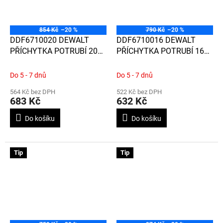
854 Kč
–20 %
790 Kč
–20 %
DDF6710020 DEWALT
DDF6710016 DEWALT
PŘÍCHYTKA POTRUBÍ 20
PŘÍCHYTKA POTRUBÍ 16
MM / 100 KS
MM / 100 KS
Do 5 - 7 dnů
Do 5 - 7 dnů
564 Kč bez DPH
522 Kč bez DPH
683 Kč
632 Kč
Do košíku
Do košíku
Tip
Tip