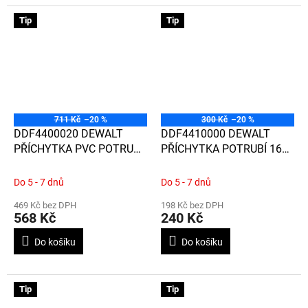
Tip
Tip
711 Kč
–20 %
300 Kč
–20 %
DDF4400020 DEWALT
DDF4410000 DEWALT
PŘÍCHYTKA PVC POTRUBÍ
PŘÍCHYTKA POTRUBÍ 16
20 mm / 100 KS
MM / 100 KS
Do 5 - 7 dnů
Do 5 - 7 dnů
469 Kč bez DPH
198 Kč bez DPH
568 Kč
240 Kč
Do košíku
Do košíku
Tip
Tip