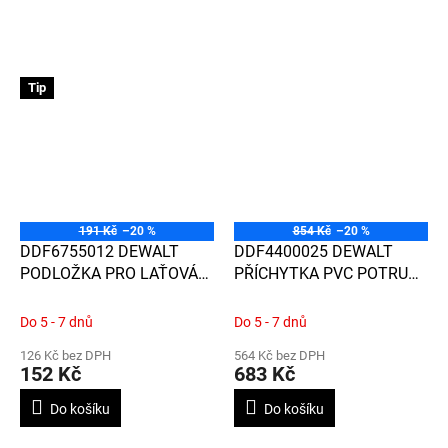
Tip
191 Kč
–20 %
854 Kč
–20 %
DDF6755012 DEWALT
DDF4400025 DEWALT
PODLOŽKA PRO LAŤOVÁNÍ
PŘÍCHYTKA PVC POTRUBÍ
25 MM / 100 KS
25 mm / 100 KS
Do 5 - 7 dnů
Do 5 - 7 dnů
126 Kč bez DPH
564 Kč bez DPH
152 Kč
683 Kč
Do košíku
Do košíku