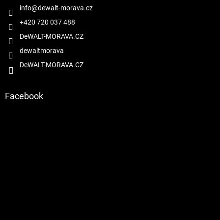
v
í
info
@
dewalt-morava.cz
k
y
+420 720 037 488
v
DeWALT-MORAVA.CZ
ý
p
dewaltmorava
i
DeWALT-MORAVA.CZ
s
u
Facebook