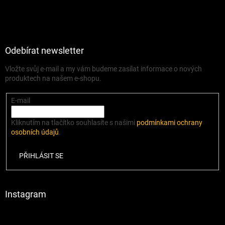
Odebírat newsletter
Vložte svůj e-mail a my vám budeme zasílat informace o nových
produktech na našem e-shopu.
E-mail
Kliknutím na tlačítko souhlasíte s našimi
podmínkami ochrany
osobních údajů
.
PŘIHLÁSIT SE
Instagram