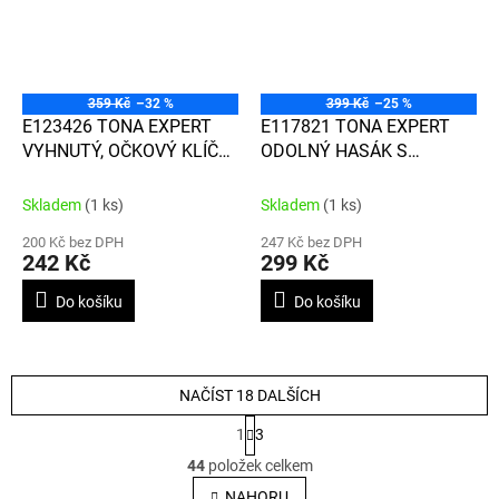
359 Kč
–32 %
399 Kč
–25 %
E123426 TONA EXPERT
E117821 TONA EXPERT
VYHNUTÝ, OČKOVÝ KLÍČ
ODOLNÝ HASÁK S
24/26 mm 12-TIHRAN DIN
ROZPĚTÍM ČELISTÍ 54 MM
838
Skladem
(1 ks)
Skladem
(1 ks)
200 Kč bez DPH
247 Kč bez DPH
242 Kč
299 Kč
Do košíku
Do košíku
NAČÍST 18 DALŠÍCH
S
1
3
t
O
r
44
položek celkem
v
á
l
NAHORU