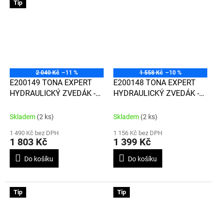
Tip
2 040 Kč
–11 %
1 558 Kč
–10 %
E200149 TONA EXPERT
E200148 TONA EXPERT
HYDRAULICKÝ ZVEDÁK -
HYDRAULICKÝ ZVEDÁK -
PANENKA S NOSNOSTÍ 12
PANENKA S NOSNOSTÍ 8
TUN
TUN
Skladem
(2 ks)
Skladem
(2 ks)
1 490 Kč bez DPH
1 156 Kč bez DPH
1 803 Kč
1 399 Kč
Do košíku
Do košíku
Tip
Tip