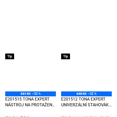
Tip
Tip
541 Kč
–32 %
648 Kč
–32 %
E201515 TONA EXPERT
E201512 TONA EXPERT
NÁSTROJ NA PROTAŽENÍ
UNIVERZÁLNÍ STAHOVÁK
ŘEZACÍHO DRÁTU SKRZ
NA RAMÍNKA STĚRAČŮ
LEPIDLO