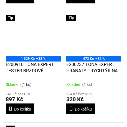
Tip
Tip
1 329 Kč
–32 %
473 Kč
–32 %
E200910 TONA EXPERT
E200237 TONA EXPERT
TESTER BRZDOVÉ
HRANATÝ TRYCHTÝŘ NA
KAPALINY
OLEJ
Skladem
(1 ks)
Skladem
(1 ks)
741 Kč bez DPH
264 Kč bez DPH
897 Kč
320 Kč
Do košíku
Do košíku