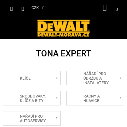
Přejít
NÁKUP
na
CZK
obsah
KOŠÍK
TONA EXPERT
NÁŘADÍ PRO
KLÍČE
ÚDRŽBU A
INSTALATÉRY
ŠROUBOVÁKY,
RÁČNY A
KLÍČE A BITY
HLAVICE
NÁŘADÍ PRO
AUTOSERVISY