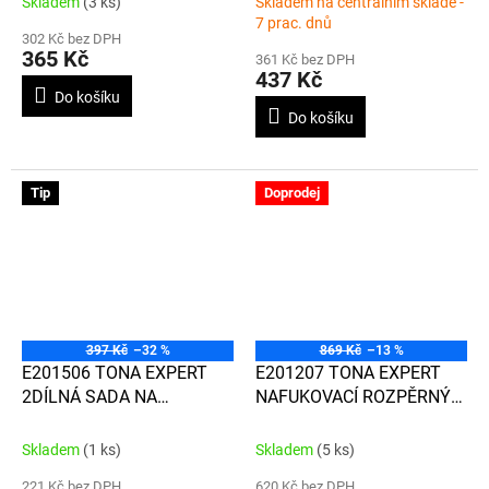
Skladem
(3 ks)
Skladem na centrálním skladě -
7 prac. dnů
302 Kč bez DPH
365 Kč
361 Kč bez DPH
437 Kč
Do košíku
Do košíku
Tip
Doprodej
397 Kč
–32 %
869 Kč
–13 %
E201506 TONA EXPERT
E201207 TONA EXPERT
2DÍLNÁ SADA NA
NAFUKOVACÍ ROZPĚRNÝ
MANIPULACI S BOČNÍMI
POLŠTÁŘEK
SKLY AUT
Skladem
(1 ks)
Skladem
(5 ks)
221 Kč bez DPH
620 Kč bez DPH