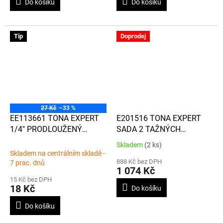
Do košíku
Do košíku
Tip
Doprodej
27 Kč
–33 %
EE113661 TONA EXPERT
E201516 TONA EXPERT
1/4" PRODLOUŽENÝ
SADA 2 TAŽNÝCH
ZÁSTRČNÝ IMBUSOVÝ BIT,
RUKOJETÍ + DRÁTU
Skladem
(2 ks)
Průměrné
50MM, 5MM, 1KS
Skladem na centrálním skladě -
hodnocení
888 Kč bez DPH
7 prac. dnů
produktu
1 074 Kč
je
15 Kč bez DPH
5,0
18 Kč
Do košíku
z
5
Do košíku
hvězdiček.