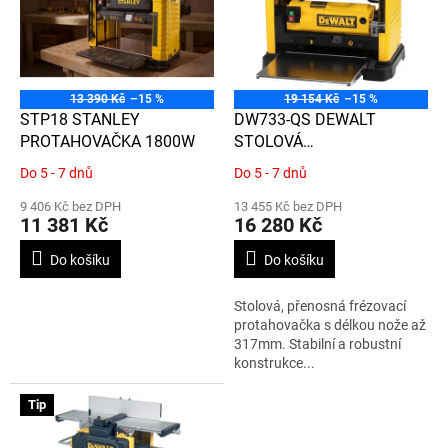
d
i
u
s
k
p
t
r
ů
o
13 390 Kč
–15 %
19 154 Kč
–15 %
d
STP18 STANLEY
DW733-QS DEWALT
u
PROTAHOVAČKA 1800W
STOLOVÁ
k
PROTAHOVAČKA, 317 MM
Do 5 - 7 dnů
Do 5 - 7 dnů
Průměrné
Průměrné
t
ŠÍŘKA NOŽE, 1 800W,
hodnocení
hodnocení
ů
TYPE 11
9 406 Kč bez DPH
13 455 Kč bez DPH
produktu
produktu
11 381 Kč
16 280 Kč
je
je
3,5
3,2
Do košíku
Do košíku
z
z
5
5
Stolová, přenosná frézovací
hvězdiček.
hvězdiček.
protahovačka s délkou nože až
317mm. Stabilní a robustní
konstrukce...
Tip