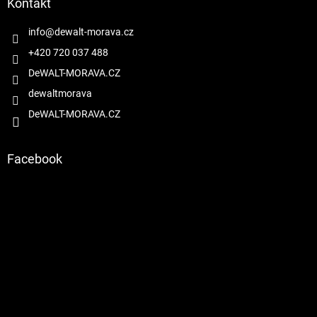
a
Kontakt
c
t
í
í
info
@
dewalt-morava.cz
p
r
+420 720 037 488
v
DeWALT-MORAVA.CZ
k
y
dewaltmorava
v
DeWALT-MORAVA.CZ
ý
p
i
s
Facebook
u