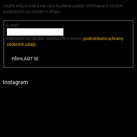
Vložte svůj e-mail a my vám budeme zasílat informace o nových
produktech na našem e-shopu.
E-mail
Kliknutím na tlačítko souhlasíte s našimi
podmínkami ochrany
osobních údajů
.
PŘIHLÁSIT SE
Instagram