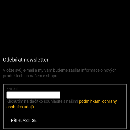
Odebírat newsletter
Vložte svůj e-mail a my vám budeme zasílat informace o nových
produktech na našem e-shopu.
E-mail
Kliknutím na tlačítko souhlasíte s našimi
podmínkami ochrany
osobních údajů
.
PŘIHLÁSIT SE