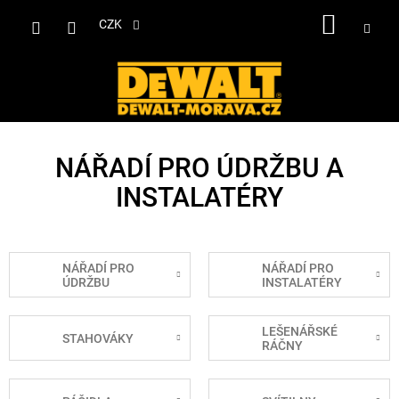
Přejít
NÁKUP
na
CZK
obsah
KOŠÍK
NÁŘADÍ PRO ÚDRŽBU A
INSTALATÉRY
NÁŘADÍ PRO
NÁŘADÍ PRO
ÚDRŽBU
INSTALATÉRY
LEŠENÁŘSKÉ
STAHOVÁKY
RÁČNY