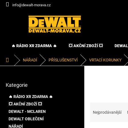
Přejít
info@dewalt-morava.cz
na
obsah
🔥 RÁDIO XR ZDARMA 🔥
💥 AKČNÍ ZBOŽÍ 💥
DEWAL
Domů
NÁŘADÍ
PŘÍSLUŠENSTVÍ
VRTACÍ KORUNKY
P
o
Přeskočit
s
Kategorie
kategorie
t
r
🔥 RÁDIO XR ZDARMA 🔥
a
💥 AKČNÍ ZBOŽÍ 💥
Ř
n
a
DEWALT - MCLAREN
n
Nejprodávanější
z
í
DEWALT OBLEČENÍ
e
p
NÁŘADÍ