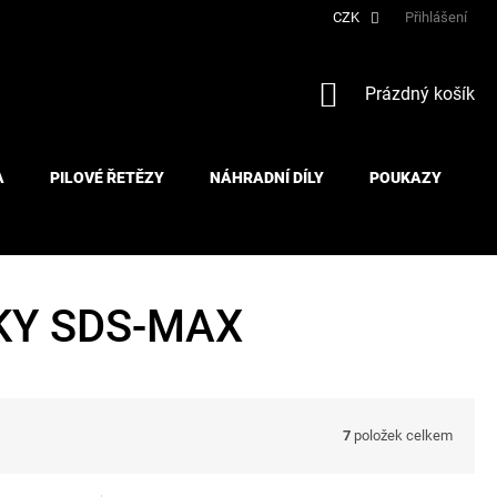
CZK
Přihlášení
NÁKUPNÍ
Prázdný košík
KOŠÍK
A
PILOVÉ ŘETĚZY
NÁHRADNÍ DÍLY
POUKAZY
KY SDS-MAX
7
položek celkem