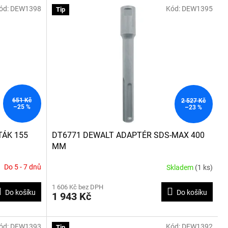
ód:
DEW1398
Kód:
DEW1395
Tip
651 Kč
2 527 Kč
–25 %
–23 %
TÁK 155
DT6771 DEWALT ADAPTÉR SDS-MAX 400
MM
Do 5 - 7 dnů
Skladem
(1 ks)
1 606 Kč bez DPH
Do košíku
Do košíku
1 943 Kč
ód:
DEW1393
Kód:
DEW1392
Tip