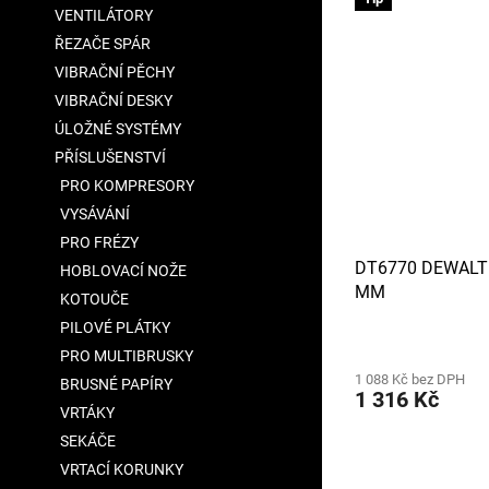
VENTILÁTORY
ŘEZAČE SPÁR
VIBRAČNÍ PĚCHY
VIBRAČNÍ DESKY
ÚLOŽNÉ SYSTÉMY
PŘÍSLUŠENSTVÍ
PRO KOMPRESORY
VYSÁVÁNÍ
PRO FRÉZY
DT6770 DEWALT
HOBLOVACÍ NOŽE
MM
KOTOUČE
PILOVÉ PLÁTKY
PRO MULTIBRUSKY
1 088 Kč bez DPH
BRUSNÉ PAPÍRY
1 316 Kč
VRTÁKY
SEKÁČE
VRTACÍ KORUNKY