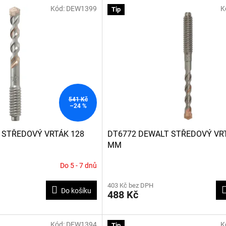
Kód:
DEW1399
K
Tip
541 Kč
–24 %
 STŘEDOVÝ VRTÁK 128
DT6772 DEWALT STŘEDOVÝ VR
MM
Do 5 - 7 dnů
Průměrné
hodnocení
403 Kč bez DPH
produktu
Do košíku
488 Kč
je
5,0
z
5
Kód:
DEW1394
K
Tip