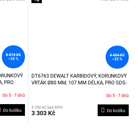
8 819 Kč
4 404 Kč
–25 %
–25 %
KORUNKOVÝ
DT6763 DEWALT KARBIDOVÝ, KORUNKOVÝ
A, PRO
VRTÁK Ø80 MM, 107 MM DÉLKA, PRO SDS-
MAX KLADIVA
Do 5 - 7 dnů
Do 5 - 7 dnů
2 730 Kč bez DPH
Do košíku
Do košíku
3 303 Kč