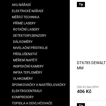
V
n
a
Tip
AKU NÁŘADÍ
ý
í
n
ELEKTRICKÉ NÁŘADÍ
p
p
e
i
r
MĚŘÍCÍ TECHNIKA
l
s
o
PŘÍMÉ LASERY
p
d
ROTAČNÍ LASERY
r
u
DETEKTORY,SENZORY
o
k
DÁLKOMĚRY
d
t
u
NIVELAČNÍ PŘÍSTROJE
ů
k
PŘÍSLUŠENSTVÍ
t
MĚŘENÍ NAPĚTÍ
DT6785 DEWALT
ů
INSPEKČNÍ KAMERY
MM
INFRA TEPLOMĚRY
VLHKOMĚRY
SPONKOVAČKY A NASTŘELOVAČKY
336 Kč bez DPH
406 Kč
ELEKTROCENTRÁLY
KOMPRESORY
TOPIDLA A ODVLHČOVAČE
Tip