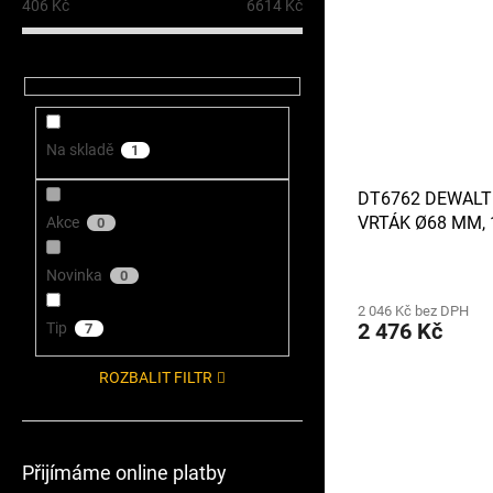
406
Kč
6614
Kč
Na skladě
1
DT6762 DEWALT
VRTÁK Ø68 MM, 
Akce
0
MAX KLADIVA
Novinka
0
2 046 Kč bez DPH
2 476 Kč
Tip
7
ROZBALIT FILTR
Přijímáme online platby