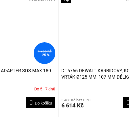
hvězdiček.
1 755 Kč
–25 %
 ADAPTÉR SDS-MAX 180
DT6766 DEWALT KARBIDOVÝ, 
VRTÁK Ø125 MM, 107 MM DÉLK
SDS-MAX KLADIVA
Do 5 - 7 dnů
5 466 Kč bez DPH
Do košíku
6 614 Kč