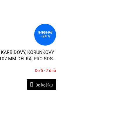
3 301 Kč
–24 %
 KARBIDOVÝ, KORUNKOVÝ
107 MM DÉLKA, PRO SDS-
Do 5 - 7 dnů
Do košíku
O
v
l
á
d