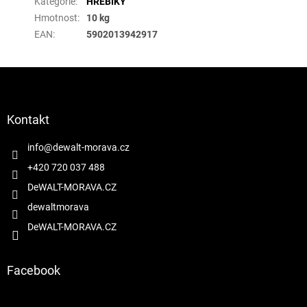
Kategorie
:
HŘEBÍKY
Hmotnost
:
10 kg
EAN
:
5902013942917
Z
á
p
a
Kontakt
t
í
info
@
dewalt-morava.cz
+420 720 037 488
DeWALT-MORAVA.CZ
dewaltmorava
DeWALT-MORAVA.CZ
Facebook