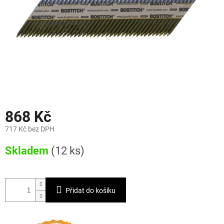
868 Kč
717 Kč bez DPH
Měrná
Skladem
(12 ks)
cena:
Přidat do košíku