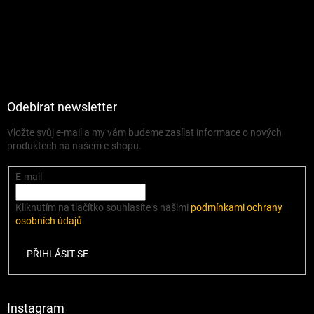
Odebírat newsletter
Vložte svůj e-mail a my vám budeme zasílat informace o nových
produktech na našem e-shopu.
E-mail
Kliknutím na tlačítko souhlasíte s našimi
podmínkami ochrany
osobních údajů
.
PŘIHLÁSIT SE
Instagram