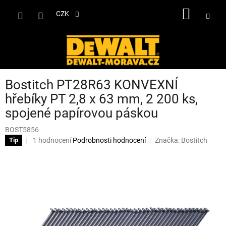
Přejít
NÁKUP
na
CZK
obsah
KOŠÍK
Bostitch PT28R63 KONVEXNÍ
hřebíky PT 2,8 x 63 mm, 2 200 ks,
spojené papírovou páskou
BOST5856
Průměrné
1 hodnocení
Podrobnosti hodnocení
Značka:
Bostitch
Tip
hodnocení
produktu
je
5,0
z
5
hvězdiček.