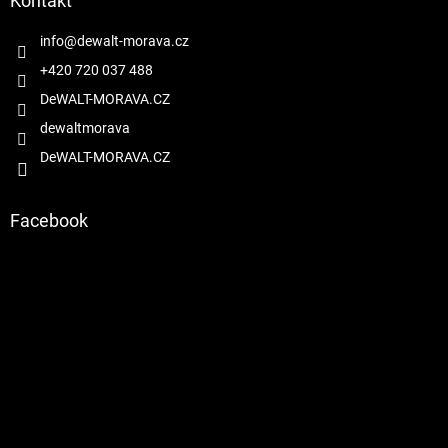
a
Kontakt
c
t
í
í
info
@
dewalt-morava.cz
p
r
+420 720 037 488
v
DeWALT-MORAVA.CZ
k
y
dewaltmorava
v
DeWALT-MORAVA.CZ
ý
p
i
s
Facebook
u