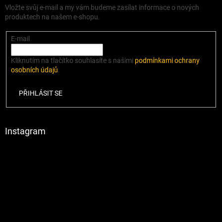
Vložte svůj e-mail a my vám budeme zasílat informace o nových
produktech na našem e-shopu.
E-mail
Kliknutím na tlačítko souhlasíte s našimi
podmínkami ochrany
osobních údajů
.
PŘIHLÁSIT SE
Instagram