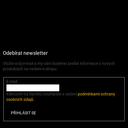
Odebírat newsletter
Vložte svůj e-mail a my vám budeme zasílat informace o nových
produktech na našem e-shopu.
E-mail
Kliknutím na tlačítko souhlasíte s našimi
podmínkami ochrany
osobních údajů
.
PŘIHLÁSIT SE