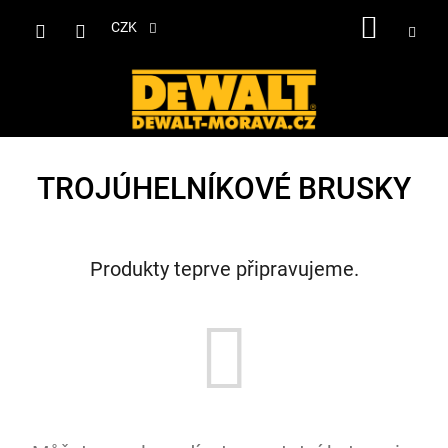
Přejít
NÁKUP
na
CZK
obsah
KOŠÍK
TROJÚHELNÍKOVÉ BRUSKY
Produkty teprve připravujeme.