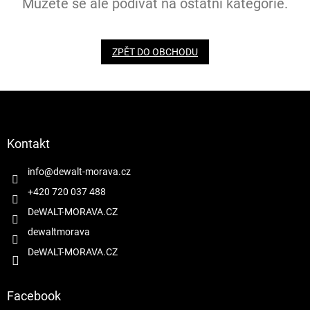
Můžete se ale podívat na ostatní kategorie.
ZPĚT DO OBCHODU
Z
á
p
a
Kontakt
t
í
info
@
dewalt-morava.cz
+420 720 037 488
DeWALT-MORAVA.CZ
dewaltmorava
DeWALT-MORAVA.CZ
Facebook