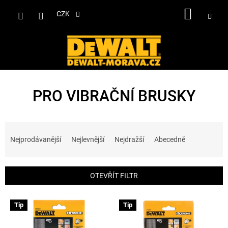
Přejít
NÁKUP
na
CZK
obsah
KOŠÍK
PRO VIBRAČNÍ BRUSKY
Ř
a
Nejprodávanější
Nejlevnější
Nejdražší
Abecedně
z
e
n
OTEVŘÍT FILTR
í
p
V
r
Tip
Tip
ý
o
p