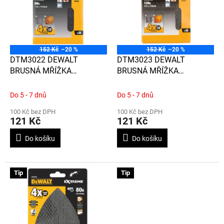
d
i
u
s
k
p
t
r
ů
o
152 Kč
–20 %
152 Kč
–20 %
d
DTM3022 DEWALT
DTM3023 DEWALT
u
BRUSNÁ MŘÍŽKA
BRUSNÁ MŘÍŽKA
k
EXTREME 115 x 115MM,
EXTREME 115 x 115MM,
t
5KS, P80, PRO VIBRAČNÍ
5KS, P120, PRO VIBRAČNÍ
Do 5 - 7 dnů
Do 5 - 7 dnů
ů
BRUSKU
BRUSKU
100 Kč bez DPH
100 Kč bez DPH
121 Kč
121 Kč
Do košíku
Do košíku
Tip
Tip