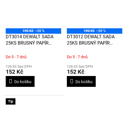
190 Kč
–20 %
190 Kč
–20 %
DT3014 DEWALT SADA
DT3012 DEWALT SADA
25KS BRUSNÝ PAPÍR
25KS BRUSNÝ PAPÍR
PAPÍR, ZRNITOST 100,
PAPÍR, ZRNITOST 60,
DĚROVANÝ, 140 X 115mm
DĚROVANÝ, 140 X 115mm
Do 5 - 7 dnů
Do 5 - 7 dnů
NA DŘEVO, LAK, BARVY ČI
NA DŘEVO, LAK, BARVY ČI
126 Kč bez DPH
126 Kč bez DPH
TMEL, PRO DWE6411 A
TMEL, PRO DWE6411 A
152 Kč
152 Kč
D26441
D26441
Do košíku
Do košíku
Tip