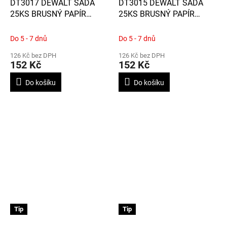
DT3017 DEWALT SADA
DT3015 DEWALT SADA
25KS BRUSNÝ PAPÍR
25KS BRUSNÝ PAPÍR
PAPÍR, ZRNITOST 220,
PAPÍR, ZRNITOST 150,
DĚROVANÝ, 140 X 115mm
DĚROVANÝ, 140 X 115mm
Do 5 - 7 dnů
Do 5 - 7 dnů
NA DŘEVO, LAK, BARVY ČI
NA DŘEVO, LAK, BARVY ČI
126 Kč bez DPH
126 Kč bez DPH
TMEL, PRO DWE6411 A
TMEL, PRO DWE6411 A
152 Kč
152 Kč
D26441
D26441
Do košíku
Do košíku
Tip
Tip