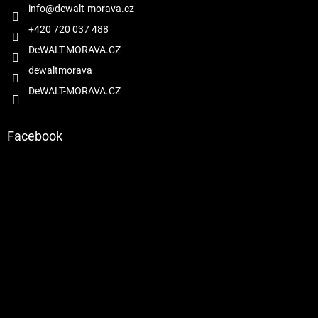
í
info
@
dewalt-morava.cz
p
r
+420 720 037 488
v
DeWALT-MORAVA.CZ
k
y
dewaltmorava
v
DeWALT-MORAVA.CZ
ý
p
i
s
Facebook
u