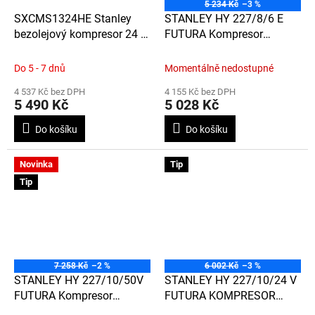
5 234 Kč
–3 %
SXCMS1324HE Stanley
STANLEY HY 227/8/6 E
bezolejový kompresor 24 L
FUTURA Kompresor
nádrž
samomazný, nádrž 6L, tlak
8 Bar
Do 5 - 7 dnů
Momentálně nedostupné
4 537 Kč bez DPH
4 155 Kč bez DPH
5 490 Kč
5 028 Kč
Do košíku
Do košíku
Novinka
Tip
Tip
7 258 Kč
–2 %
6 002 Kč
–3 %
STANLEY HY 227/10/50V
STANLEY HY 227/10/24 V
FUTURA Kompresor
FUTURA KOMPRESOR
samomazný, nádrž 50L,
SAMOMAZNÝ, NÁDRŽ 24L,