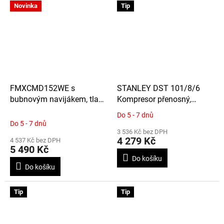
Novinka
Tip
FMXCMD152WE s
STANLEY DST 101/8/6
bubnovým navijákem, tlak
Kompresor přenosný,
8 BAR, nádrž 2L
samomazný s nádrží 6L a
Do 5 - 7 dnů
Průměrné
tlakem 8Bar
Do 5 - 7 dnů
hodnocení
3 536 Kč bez DPH
produktu
4 279 Kč
4 537 Kč bez DPH
je
5 490 Kč
3,7
Do košíku
z
Do košíku
5
hvězdiček.
Tip
Tip