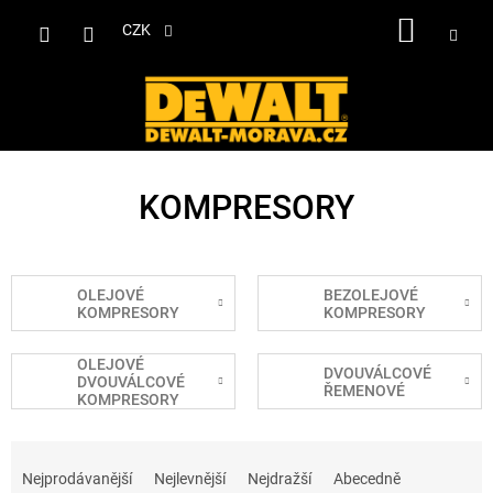
Přejít
NÁKUP
na
CZK
obsah
KOŠÍK
KOMPRESORY
OLEJOVÉ
BEZOLEJOVÉ
KOMPRESORY
KOMPRESORY
OLEJOVÉ
DVOUVÁLCOVÉ
DVOUVÁLCOVÉ
ŘEMENOVÉ
KOMPRESORY
Ř
a
Nejprodávanější
Nejlevnější
Nejdražší
Abecedně