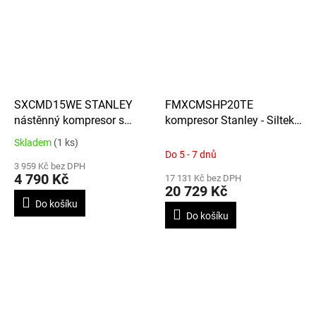
SXCMD15WE STANLEY
FMXCMSHP20TE
nástěnný kompresor s
kompresor Stanley - Siltek
bubnovým navijákem, tlak
20T, tlak 14 BAR, nádrž 20L
Skladem
(1 ks)
Průměrné
8 BAR
Do 5 - 7 dnů
hodnocení
3 959 Kč bez DPH
produktu
4 790 Kč
17 131 Kč bez DPH
je
20 729 Kč
4,2
Do košíku
z
Do košíku
5
hvězdiček.