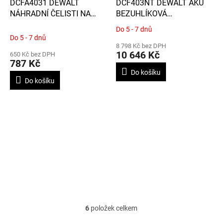
DCFA4031 DEWALT
DCF403NT DEWALT AKU
NÁHRADNÍ ČELISTI NA
BEZUHLÍKOVÁ
NÝTOVAČKU DCF403
NÝTOVAČKA, BEZ BATERIE
Do 5 - 7 dnů
Průměrné
A NABÍJEČKY, KUFR T-
Do 5 - 7 dnů
hodnocení
STAK
8 798 Kč bez DPH
produktu
10 646 Kč
650 Kč bez DPH
je
787 Kč
4,3
Do košíku
z
Do košíku
5
hvězdiček.
6
položek celkem
O
v