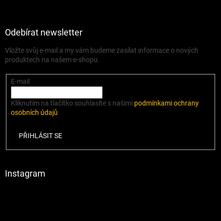
Odebírat newsletter
Vložte svůj e-mail a my vám budeme zasílat informace o nových
produktech na našem e-shopu.
E-mail
Kliknutím na tlačítko souhlasíte s našimi
podmínkami ochrany
osobních údajů
.
PŘIHLÁSIT SE
Instagram