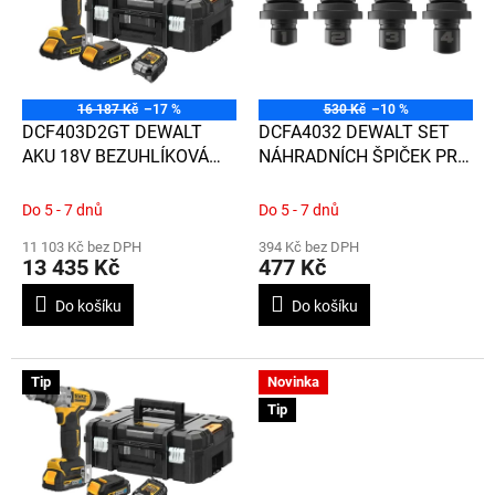
d
i
u
s
k
p
t
r
ů
o
16 187 Kč
–17 %
530 Kč
–10 %
d
DCF403D2GT DEWALT
DCFA4032 DEWALT SET
u
AKU 18V BEZUHLÍKOVÁ
NÁHRADNÍCH ŠPIČEK PRO
k
NÝTOVAČKA 4,8 MM, 2 X
DCF403
t
2,0 AH BATERIE,
Do 5 - 7 dnů
Do 5 - 7 dnů
ů
NABÍJEČKA, KUFR T-STAK
11 103 Kč bez DPH
394 Kč bez DPH
13 435 Kč
477 Kč
Do košíku
Do košíku
Tip
Novinka
Tip