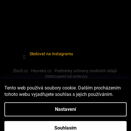
Sledovat na Instagramu
Zboží.cz
Heureka.cz
Podmínky ochrany osobních údajů
Odstoupení od smlouvy
Tento web používá soubory cookie. Dalším procházením
tohoto webu vyjadřujete souhlas s jejich používáním.
Vytvořil Shoptet
Nastavení
Copyright 2026
Dewalt-morava
. Všechna práva vyhrazena.
Souhlasím
Upravit nastavení cookies