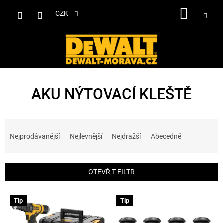
Přejít
NÁKUP
na
CZK
obsah
KOŠÍK
AKU NÝTOVACÍ KLEŠTĚ
Ř
a
Nejprodávanější
Nejlevnější
Nejdražší
Abecedně
z
e
n
OTEVŘÍT FILTR
í
p
V
r
Tip
Tip
ý
o
p