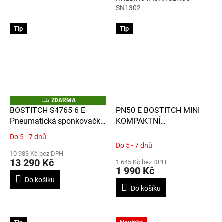
SN1302
Tip
Tip
Z
ZDARMA
D
BOSTITCH S4765-6-E
PN50-E BOSTITCH MINI
A
Pneumatická sponkovačka
KOMPAKTNÍ
R
M
pro spony typu BCS4, šířky
HŘEBÍKOVAČKA
A
Do 5 - 7 dnů
Průměrné
12,7 mm a délky 32-65mm
Do 5 - 7 dnů
hodnocení
10 983 Kč bez DPH
produktu
13 290 Kč
1 645 Kč bez DPH
je
1 990 Kč
5,0
Do košíku
z
Do košíku
5
hvězdiček.