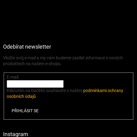
Odebírat newsletter
Vložte svůj e-mail a my vám budeme zasílat informace o nových
produktech na našem e-shopu.
E-mail
Kliknutím na tlačítko souhlasíte s našimi
podmínkami ochrany
osobních údajů
.
PŘIHLÁSIT SE
Instagram