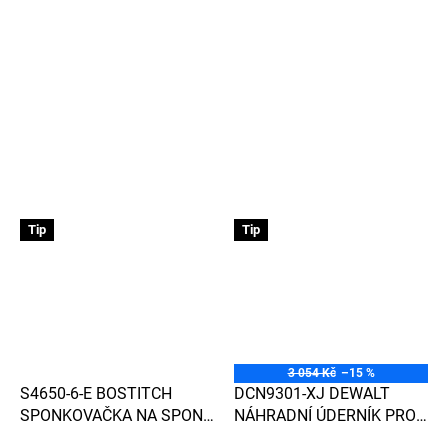
Tip
Tip
3 054 Kč
–15 %
S4650-6-E BOSTITCH
DCN9301-XJ DEWALT
SPONKOVAČKA NA SPONY
NÁHRADNÍ ÚDERNÍK PRO
DO 50 MM, ŠÍŘKY 12,7 MM
HŘEBÍKOVAČKU DCN930