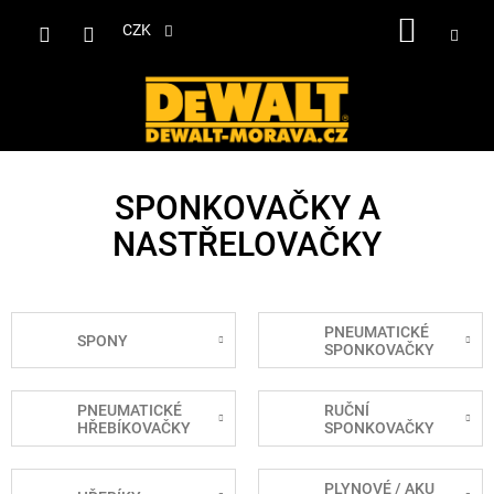
Přejít
NÁKUP
na
CZK
obsah
KOŠÍK
SPONKOVAČKY A
NASTŘELOVAČKY
PNEUMATICKÉ
SPONY
SPONKOVAČKY
PNEUMATICKÉ
RUČNÍ
HŘEBÍKOVAČKY
SPONKOVAČKY
PLYNOVÉ / AKU