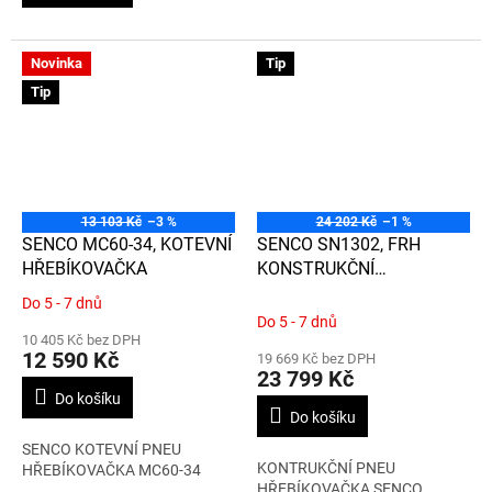
5
hvězdiček.
Novinka
Tip
Tip
13 103 Kč
–3 %
24 202 Kč
–1 %
SENCO MC60-34, KOTEVNÍ
SENCO SN1302, FRH
HŘEBÍKOVAČKA
KONSTRUKČNÍ
HŘEBÍKOVAČKA
Do 5 - 7 dnů
Průměrné
Do 5 - 7 dnů
hodnocení
10 405 Kč bez DPH
produktu
12 590 Kč
19 669 Kč bez DPH
je
23 799 Kč
5,0
Do košíku
z
Do košíku
5
SENCO KOTEVNÍ PNEU
hvězdiček.
KONTRUKČNÍ PNEU
HŘEBÍKOVAČKA MC60-34
HŘEBÍKOVAČKA SENCO