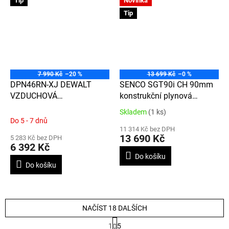
Tip
Novinka
Tip
7 990 Kč
–20 %
13 699 Kč
–0 %
DPN46RN-XJ DEWALT
SENCO SGT90i CH 90mm
VZDUCHOVÁ
konstrukční plynová
HŘEBÍKOVAČKA NA
hřebíkovačka
Skladem
(1 ks)
Průměrné
ŠINDELE
Do 5 - 7 dnů
hodnocení
11 314 Kč bez DPH
produktu
13 690 Kč
5 283 Kč bez DPH
je
6 392 Kč
4,7
Do košíku
z
Do košíku
5
hvězdiček.
NAČÍST 18 DALŠÍCH
S
1
5