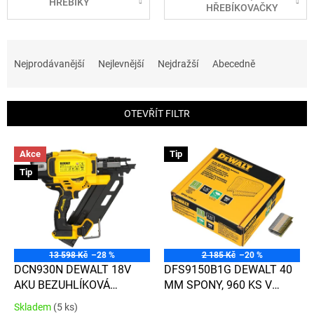
HŘEBÍKY
HŘEBÍKOVAČKY
Ř
a
Nejprodávanější
Nejlevnější
Nejdražší
Abecedně
z
e
n
OTEVŘÍT FILTR
í
p
V
r
Akce
Tip
ý
o
Tip
p
d
i
u
s
k
p
t
r
ů
o
13 598 Kč
–28 %
2 185 Kč
–20 %
d
DCN930N DEWALT 18V
DFS9150B1G DEWALT 40
u
AKU BEZUHLÍKOVÁ
MM SPONY, 960 KS V
k
HŘEBÍKOVAČKA BEZ
BALENÍ
Skladem
(5 ks)
Průměrné