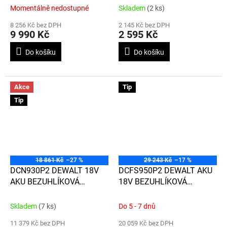
Momentálně nedostupné
Skladem
(2 ks)
8 256 Kč bez DPH
2 145 Kč bez DPH
9 990 Kč
2 595 Kč
Do košíku
Do košíku
Akce
Tip
Tip
18 861 Kč
–27 %
29 243 Kč
–17 %
DCN930P2 DEWALT 18V
DCFS950P2 DEWALT AKU
AKU BEZUHLÍKOVÁ
18V BEZUHLÍKOVÁ
HŘEBÍKOVAČKA, 2 X 5,0 AH
SPONKOVAČKA NA
BATERIE, NABÍJEČKA,
PŘIPEVŇOVÁNÍ DRÁTŮ A
Skladem
(7 ks)
Do 5 - 7 dnů
PLASTOVÝ KUFR
PLOTŮ, 2 X 5,0 AH
11 379 Kč bez DPH
20 059 Kč bez DPH
BATERIE, NABÍJEČKA,