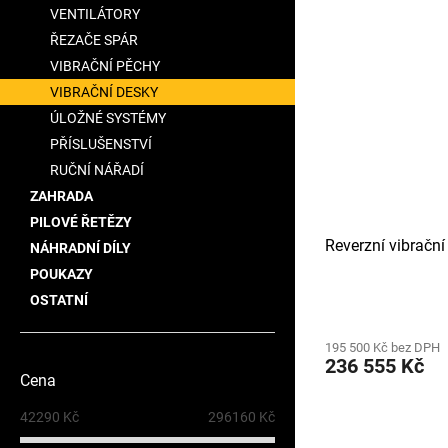
VENTILÁTORY
hvězdiček.
ŘEZAČE SPÁR
VIBRAČNÍ PĚCHY
VIBRAČNÍ DESKY
ÚLOŽNÉ SYSTÉMY
PŘÍSLUŠENSTVÍ
RUČNÍ NÁŘADÍ
ZAHRADA
PILOVÉ ŘETĚZY
Reverzní vibračn
NÁHRADNÍ DÍLY
POUKAZY
OSTATNÍ
Průměrné
hodnocení
195 500 Kč bez DPH
produktu
236 555 Kč
je
Cena
5,0
z
42290
Kč
296160
Kč
5
hvězdiček.