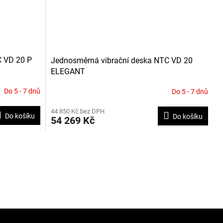
C VD 20 P
Jednosměrná vibrační deska NTC VD 20
ELEGANT
Do 5 - 7 dnů
Do 5 - 7 dnů
44 850 Kč bez DPH
Do košíku
Do košíku
54 269 Kč