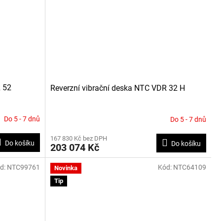
R 52
Reverzní vibrační deska NTC VDR 32 H
Do 5 - 7 dnů
Do 5 - 7 dnů
167 830 Kč bez DPH
Do košíku
Do košíku
203 074 Kč
d:
NTC99761
Kód:
NTC64109
Novinka
Tip