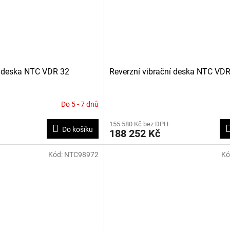
í deska NTC VDR 32
Reverzní vibrační deska NTC VD
Do 5 - 7 dnů
155 580 Kč bez DPH
Do košíku
188 252 Kč
Kód:
NTC98972
Kó