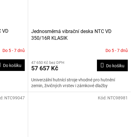
C VD
Jednosměrná vibrační deska NTC VD
350/16R KLASIK
Do 5 - 7 dnů
Do 5 - 7 dnů
47 650 Kč bez DPH
Do košíku
Do košíku
57 657 Kč
Univerzální hutnící stroje vhodné pro hutnění
zemin, živičných vrstev i zámkové dlažby
d:
NTC99047
Kód:
NTC98981