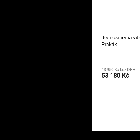
Jednosměrná vib
Praktik
43 950 Kč bez DPH
53 180 Kč
Z