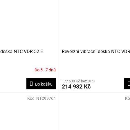
í deska NTC VDR 52 E
Reverzní vibrační deska NTC VD
Do 5 - 7 dnů
177 630 Kč bez DPH
Do košíku
214 932 Kč
Kód:
NTC99764
Kó