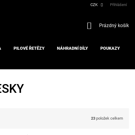
CZK
Přihlášení
NÁKUPNÍ
Prázdný košík
KOŠÍK
A
PILOVÉ ŘETĚZY
NÁHRADNÍ DÍLY
POUKAZY
ESKY
23
položek celkem