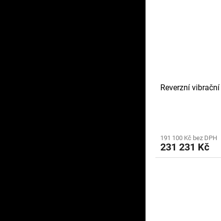
Reverzní vibračn
191 100 Kč bez DPH
231 231 Kč