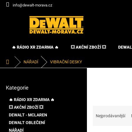
Přejít
info@dewalt-morava.cz
na
obsah
🔥 RÁDIO XR ZDARMA 🔥
💥 AKČNÍ ZBOŽÍ 💥
DEWAL
Domů
NÁŘADÍ
VIBRAČNÍ DESKY
P
o
Přeskočit
s
Kategorie
kategorie
t
r
🔥 RÁDIO XR ZDARMA 🔥
a
💥 AKČNÍ ZBOŽÍ 💥
Ř
n
a
DEWALT - MCLAREN
n
Nejprodávanější
z
í
DEWALT OBLEČENÍ
e
p
NÁŘADÍ