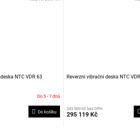
í deska NTC VDR 63
Reverzní vibrační deska NTC VD
Do 5 - 7 dnů
243 900 Kč bez DPH
Do košíku
295 119 Kč