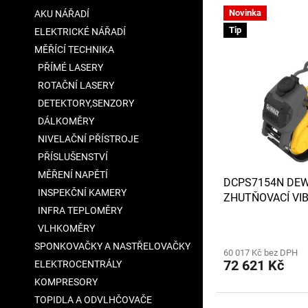
V
n
a
Novinka
AKU NÁŘADÍ
ý
í
n
Tip
ELEKTRICKÉ NÁŘADÍ
p
p
e
i
r
MĚŘÍCÍ TECHNIKA
l
s
o
PŘÍMÉ LASERY
p
d
ROTAČNÍ LASERY
r
u
DETEKTORY,SENZORY
o
k
DÁLKOMĚRY
d
t
u
NIVELAČNÍ PŘÍSTROJE
ů
k
PŘÍSLUŠENSTVÍ
t
MĚŘENÍ NAPĚTÍ
DCPS7154N DEW
ů
INSPEKČNÍ KAMERY
ZHUTŇOVACÍ VI
INFRA TEPLOMĚRY
Průměrné
VLHKOMĚRY
hodnocení
SPONKOVAČKY A NASTŘELOVAČKY
60 017 Kč bez DPH
produktu
72 621 Kč
ELEKTROCENTRÁLY
je
5,0
KOMPRESORY
z
TOPIDLA A ODVLHČOVAČE
5