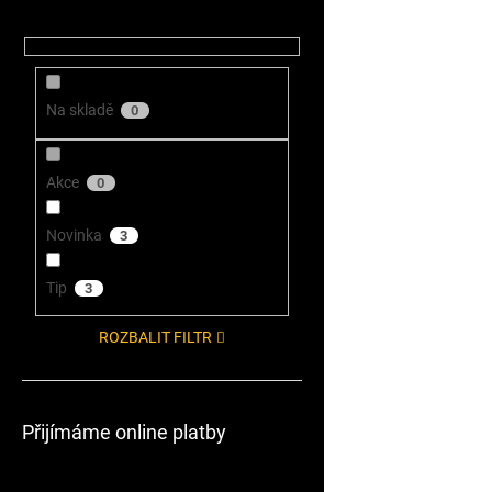
Na skladě
0
Akce
0
Novinka
3
Tip
3
ROZBALIT FILTR
Přijímáme online platby