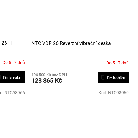
R 26 H
NTC VDR 26 Reverzní vibrační deska
Do 5 - 7 dnů
Do 5 - 7 dnů
106 500 Kč bez DPH
Do košíku
Do košíku
128 865 Kč
d:
NTC98966
Kód:
NTC98960