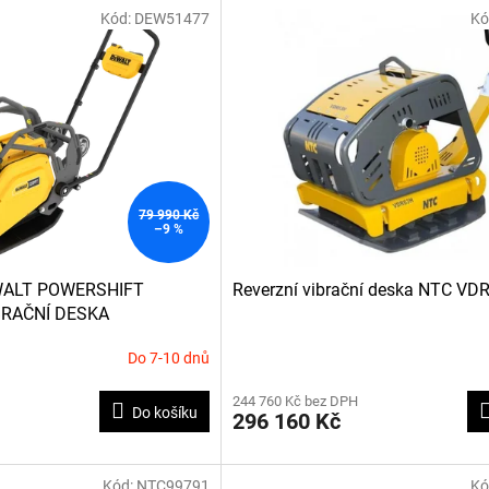
Kód:
DEW51477
Kó
79 990 Kč
–9 %
ALT POWERSHIFT
Reverzní vibrační deska NTC VD
BRAČNÍ DESKA
Do 7-10 dnů
244 760 Kč bez DPH
Do košíku
296 160 Kč
Kód:
NTC99791
Kó