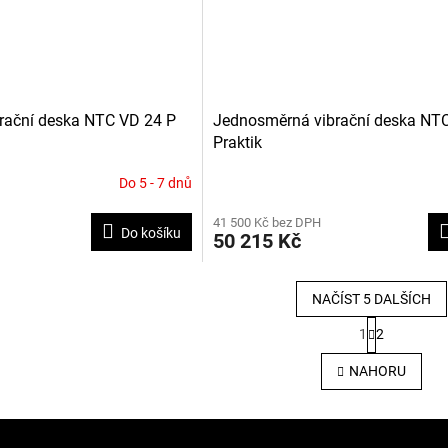
rační deska NTC VD 24 P
Jednosměrná vibrační deska NT
Praktik
Do 5 - 7 dnů
41 500 Kč bez DPH
Do košíku
50 215 Kč
NAČÍST 5 DALŠÍCH
S
1
2
t
O
r
v
NAHORU
á
l
n
á
k
d
o
a
v