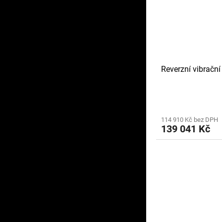
Reverzní vibračn
114 910 Kč bez DPH
139 041 Kč