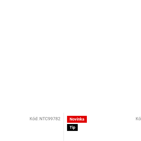
Kód:
NTC99782
Kó
Novinka
Tip