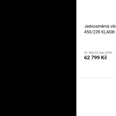
Jednosměrná vib
450/22R KLASIK
51 900 Kč bez DPH
62 799 Kč