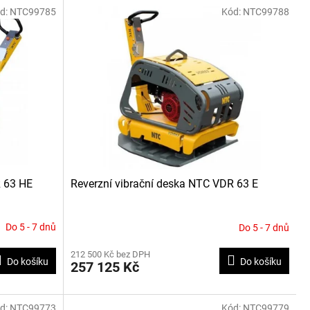
d:
NTC99785
Kód:
NTC99788
R 63 HE
Reverzní vibrační deska NTC VDR 63 E
Do 5 - 7 dnů
Do 5 - 7 dnů
212 500 Kč bez DPH
Do košíku
Do košíku
257 125 Kč
d:
NTC99773
Kód:
NTC99779