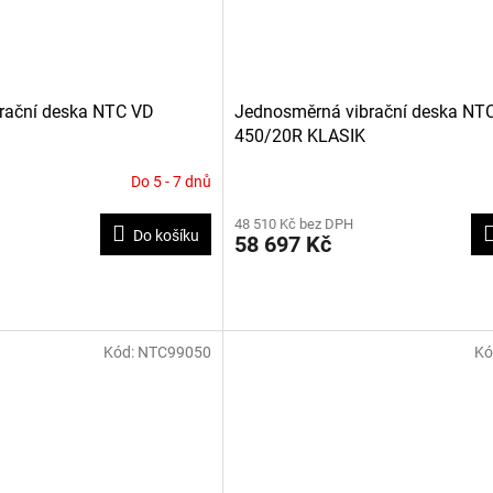
rační deska NTC VD
Jednosměrná vibrační deska NT
450/20R KLASIK
Do 5 - 7 dnů
48 510 Kč bez DPH
Do košíku
58 697 Kč
Kód:
NTC99050
Kó