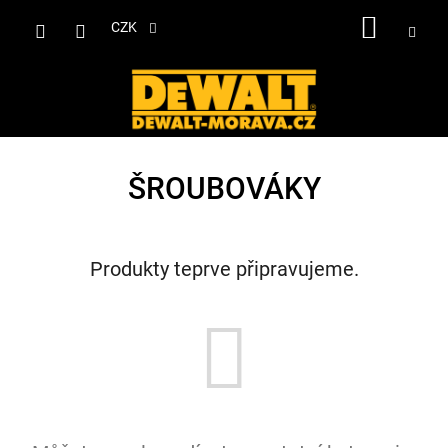
Přejít
NÁKUP
na
CZK
obsah
KOŠÍK
ŠROUBOVÁKY
Produkty teprve připravujeme.