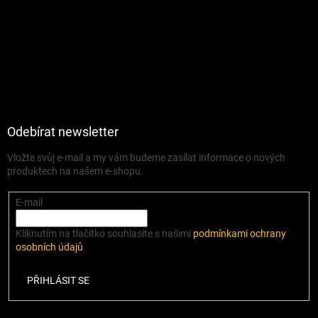
Odebírat newsletter
Vložte svůj e-mail a my vám budeme zasílat informace o nových
produktech na našem e-shopu.
E-mail
Kliknutím na tlačítko souhlasíte s našimi
podmínkami ochrany
osobních údajů
.
PŘIHLÁSIT SE