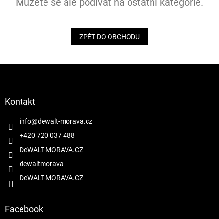
Můžete se ale podívat na ostatní kategorie.
ZPĚT DO OBCHODU
Z
á
p
a
Kontakt
t
í
info
@
dewalt-morava.cz
+420 720 037 488
DeWALT-MORAVA.CZ
dewaltmorava
DeWALT-MORAVA.CZ
Facebook