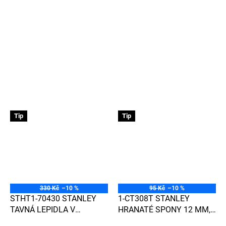
Tip
Tip
330 Kč
–10 %
95 Kč
–10 %
STHT1-70430 STANLEY
1-CT308T STANLEY
TAVNÁ LEPIDLA V
HRANATÉ SPONY 12 MM,
TYČINKÁCH - ČIRÁ 1 KG
1000 KS