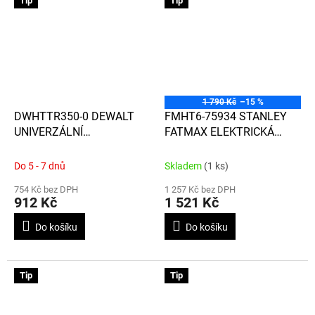
Tip
Tip
1 790 Kč
–15 %
DWHTTR350-0 DEWALT
FMHT6-75934 STANLEY
UNIVERZÁLNÍ
FATMAX ELEKTRICKÁ
SPONKOVAČKA 2 V 1
SPONKOVACÍ PISTOLE 5 V
1
Do 5 - 7 dnů
Skladem
(1 ks)
754 Kč bez DPH
1 257 Kč bez DPH
912 Kč
1 521 Kč
Do košíku
Do košíku
Tip
Tip