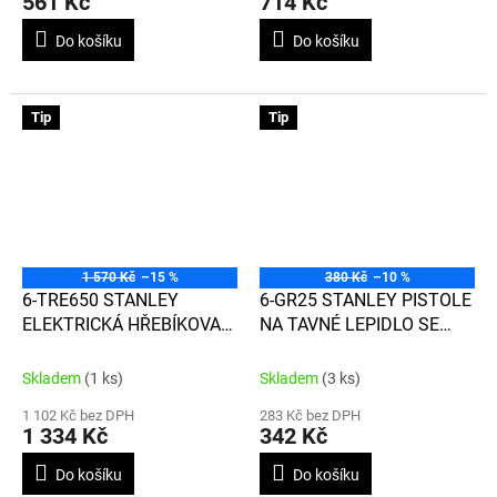
561 Kč
714 Kč
Do košíku
Do košíku
Tip
Tip
1 570 Kč
–15 %
380 Kč
–10 %
6-TRE650 STANLEY
6-GR25 STANLEY PISTOLE
ELEKTRICKÁ HŘEBÍKOVACÍ
NA TAVNÉ LEPIDLO SE
PISTOLE HD
SPOUŠŤOVÝM POSUVEM
Skladem
(1 ks)
Skladem
(3 ks)
1 102 Kč bez DPH
283 Kč bez DPH
1 334 Kč
342 Kč
Do košíku
Do košíku