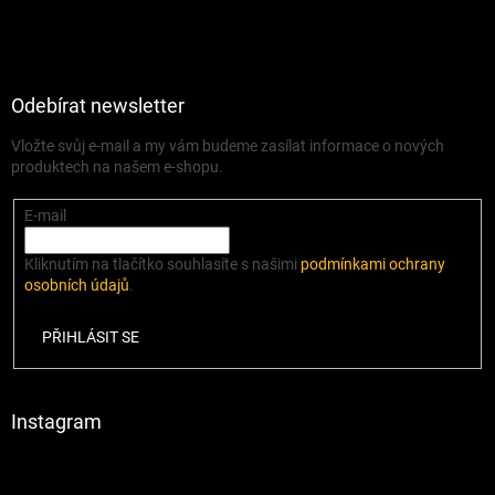
Odebírat newsletter
Vložte svůj e-mail a my vám budeme zasílat informace o nových
produktech na našem e-shopu.
E-mail
Kliknutím na tlačítko souhlasíte s našimi
podmínkami ochrany
osobních údajů
.
PŘIHLÁSIT SE
Instagram