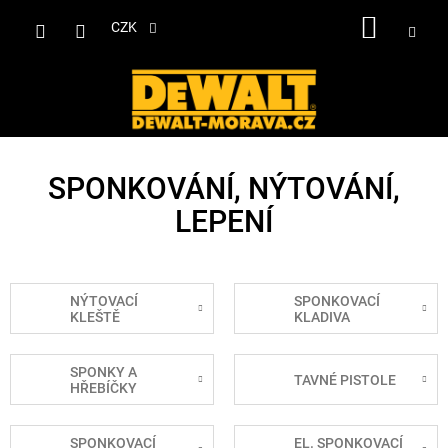
Přejít
NÁKUP
na
CZK
obsah
KOŠÍK
SPONKOVÁNÍ, NÝTOVÁNÍ,
LEPENÍ
NÝTOVACÍ
SPONKOVACÍ
KLEŠTĚ
KLADIVA
SPONKY A
TAVNÉ PISTOLE
HŘEBÍČKY
SPONKOVACÍ
EL. SPONKOVACÍ