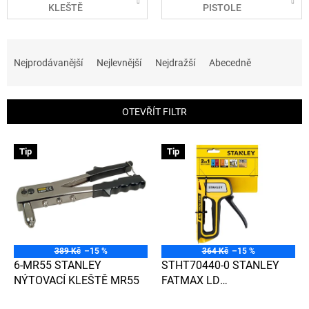
KLEŠTĚ
PISTOLE
Ř
a
Nejprodávanější
Nejlevnější
Nejdražší
Abecedně
z
e
n
OTEVŘÍT FILTR
í
p
V
r
Tip
Tip
ý
o
p
d
i
u
s
k
p
t
r
ů
o
389 Kč
–15 %
364 Kč
–15 %
d
6-MR55 STANLEY
STHT70440-0 STANLEY
u
NÝTOVACÍ KLEŠTĚ MR55
FATMAX LD
k
SPONKOVAČKA 2 IN 1