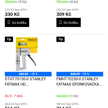
t
Skladem
(5 ks)
Skladem
(6 ks)
ů
273 Kč bez DPH
255 Kč bez DPH
330 Kč
309 Kč
Do košíku
Do košíku
Tip
Tip
660 Kč
–15 %
840 Kč
–15 %
STHT70150-0 STANLEY
FMHT70250-0 STANLEY
FATMAX HD
FATMAX SPONKOVAČKA 2
SPONKOVAČKA
IN 1
Do 5 - 7 dnů
Skladem
(1 ks)
464 Kč bez DPH
590 Kč bez DPH