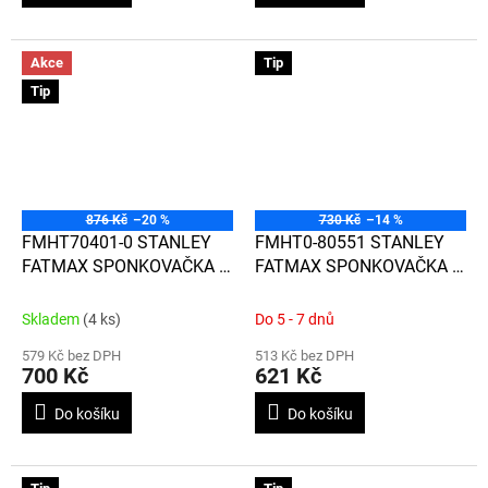
Akce
Tip
Tip
876 Kč
–20 %
730 Kč
–14 %
FMHT70401-0 STANLEY
FMHT0-80551 STANLEY
FATMAX SPONKOVAČKA 4
FATMAX SPONKOVAČKA S
V 1
FUNKCÍ REVERSE
SQUEEZE
Skladem
(4 ks)
Do 5 - 7 dnů
579 Kč bez DPH
513 Kč bez DPH
700 Kč
621 Kč
Do košíku
Do košíku