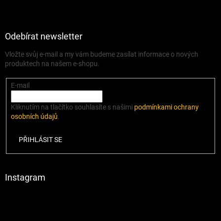
Odebírat newsletter
Vložte svůj e-mail a my vám budeme zasílat informace o nových
produktech na našem e-shopu.
E-mail
Kliknutím na tlačítko souhlasíte s našimi
podmínkami ochrany
osobních údajů
.
PŘIHLÁSIT SE
Instagram