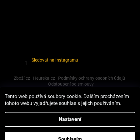
Sledovat na Instagramu
Zboží.cz
Heureka.cz
Podmínky ochrany osobních údajů
Odstoupení od smlouvy
Tento web používá soubory cookie. Dalším procházením
tohoto webu vyjadřujete souhlas s jejich používáním.
Vytvořil Shoptet
Nastavení
Copyright 2026
Dewalt-morava
. Všechna práva vyhrazena.
Souhlasím
Upravit nastavení cookies