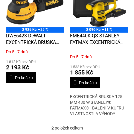
d
i
u
s
k
p
t
r
ů
o
2 925 Kč
–25 %
2 090 Kč
–11 %
d
DWE6423 DeWALT
FME440K-QS STANLEY
u
EXCENTRICKÁ BRUSKA
FATMAX EXCENTRICKÁ
k
125MM, 280W
BRUSKA 125 MM, 480 W -
Do 5 - 7 dnů
Průměrné
t
BALENÍ V KUFRU
Do 5 - 7 dnů
hodnocení
ů
1 812 Kč bez DPH
produktu
2 193 Kč
1 533 Kč bez DPH
je
1 855 Kč
3,5
Do košíku
z
Do košíku
5
hvězdiček.
EXCENTRICKÁ BRUSKA 125
MM 480 W STANLEY®
FATMAX® - BALENÍ V KUFRU
VLASTNOSTI A VÝHODY
Brusný...
2
položek celkem
O