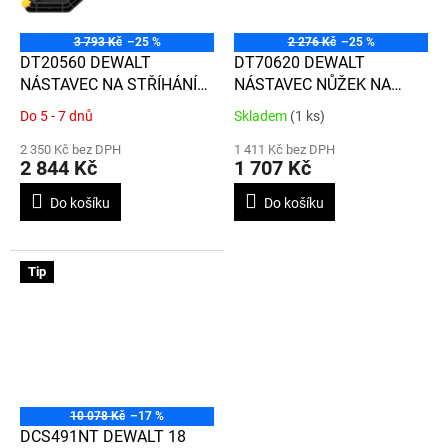
3 793 Kč
–25 %
2 276 Kč
–25 %
DT20560 DEWALT
DT70620 DEWALT
NÁSTAVEC NA STŘÍHÁNÍ
NÁSTAVEC NŮŽEK NA
TRUBEK A HADIC
PLECH NA RÁZOVÉ
Do 5 - 7 dnů
Skladem
(1 ks)
Průměrné
Průměrné
UTAHOVÁKY
hodnocení
hodnocení
2 350 Kč bez DPH
1 411 Kč bez DPH
produktu
produktu
2 844 Kč
1 707 Kč
je
je
3,5
3,8
Do košíku
Do košíku
z
z
5
5
hvězdiček.
hvězdiček.
Tip
10 078 Kč
–17 %
DCS491NT DEWALT 18