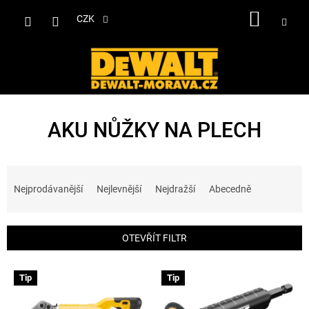
Přejít
NÁKUP
na
CZK
obsah
KOŠÍK
AKU NŮŽKY NA PLECH
Ř
a
Nejprodávanější
Nejlevnější
Nejdražší
Abecedně
z
e
n
OTEVŘÍT FILTR
í
p
V
r
Tip
Tip
ý
o
p