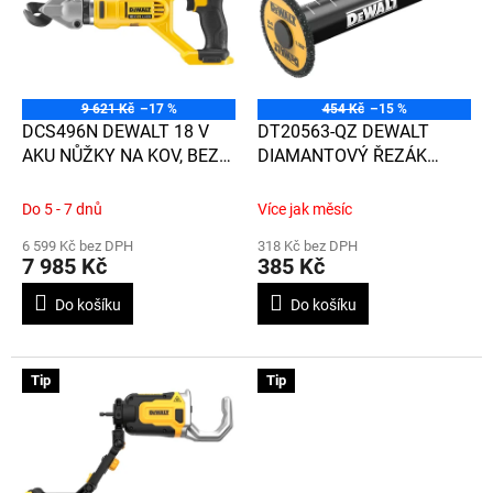
d
i
u
s
k
p
t
r
ů
o
9 621 Kč
–17 %
454 Kč
–15 %
d
DCS496N DEWALT 18 V
DT20563-QZ DEWALT
u
AKU NŮŽKY NA KOV, BEZ
DIAMANTOVÝ ŘEZÁK
k
BATERIE A NABÍJEČKY, V
TRUBEK
t
KARTONOVÉ KRABICI
Do 5 - 7 dnů
Více jak měsíc
ů
6 599 Kč bez DPH
318 Kč bez DPH
7 985 Kč
385 Kč
Do košíku
Do košíku
Tip
Tip