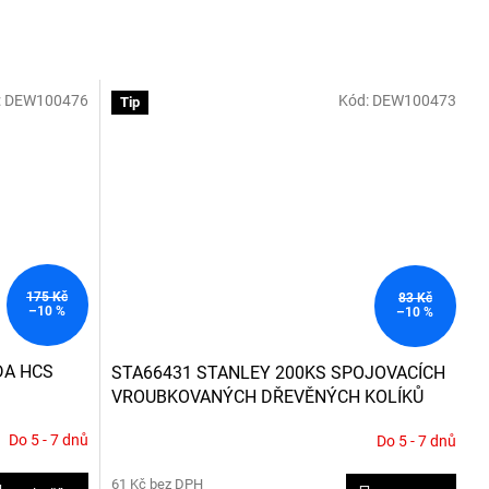
:
DEW100476
Kód:
DEW100473
Tip
175 Kč
83 Kč
–10 %
–10 %
DA HCS
STA66431 STANLEY 200KS SPOJOVACÍCH
VROUBKOVANÝCH DŘEVĚNÝCH KOLÍKŮ
Do 5 - 7 dnů
Do 5 - 7 dnů
61 Kč bez DPH