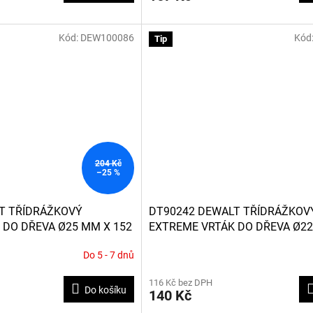
Kód:
DEW100086
Kód
Tip
204 Kč
–25 %
T TŘÍDRÁŽKOVÝ
DT90242 DEWALT TŘÍDRÁŽKOV
 DO DŘEVA Ø25 MM X 152
EXTREME VRTÁK DO DŘEVA Ø22
MM
Do 5 - 7 dnů
116 Kč bez DPH
Do košíku
140 Kč