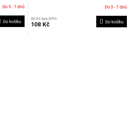
TALÍŘ
Do 5 - 7 dnů
Do 5 - 7 dnů
89 Kč bez DPH
Do košíku
Do košíku
108 Kč