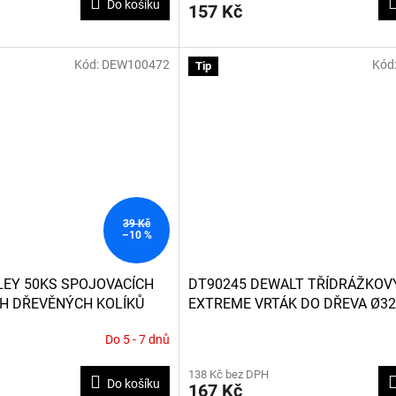
Do košíku
157 Kč
Kód:
DEW100472
Kód
Tip
39 Kč
–10 %
LEY 50KS SPOJOVACÍCH
DT90245 DEWALT TŘÍDRÁŽKOV
H DŘEVĚNÝCH KOLÍKŮ
EXTREME VRTÁK DO DŘEVA Ø32
MM
Do 5 - 7 dnů
138 Kč bez DPH
Do košíku
167 Kč