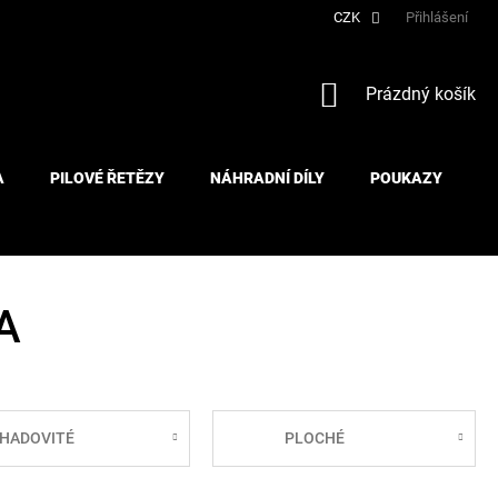
CZK
Přihlášení
NÁKUPNÍ
Prázdný košík
KOŠÍK
A
PILOVÉ ŘETĚZY
NÁHRADNÍ DÍLY
POUKAZY
A
HADOVITÉ
PLOCHÉ