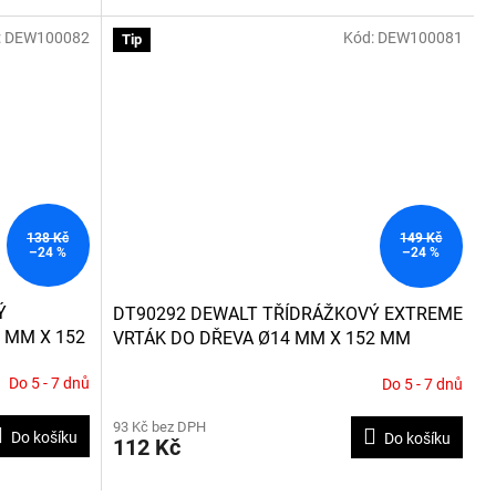
:
DEW100082
Kód:
DEW100081
Tip
138 Kč
149 Kč
–24 %
–24 %
Ý
DT90292 DEWALT TŘÍDRÁŽKOVÝ EXTREME
 MM X 152
VRTÁK DO DŘEVA Ø14 MM X 152 MM
Do 5 - 7 dnů
Do 5 - 7 dnů
93 Kč bez DPH
Do košíku
Do košíku
112 Kč