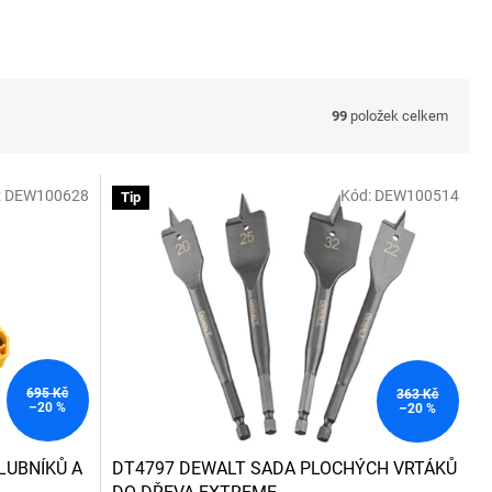
99
položek celkem
:
DEW100628
Kód:
DEW100514
Tip
695 Kč
363 Kč
–20 %
–20 %
LUBNÍKŮ A
DT4797 DEWALT SADA PLOCHÝCH VRTÁKŮ