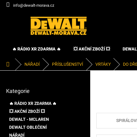
Přejít
info@dewalt-morava.cz
na
obsah
🔥 RÁDIO XR ZDARMA 🔥
💥 AKČNÍ ZBOŽÍ 💥
DEWAL
Domů
NÁŘADÍ
PŘÍSLUŠENSTVÍ
VRTÁKY
DO DŘ
P
o
Přeskočit
s
Kategorie
kategorie
t
r
🔥 RÁDIO XR ZDARMA 🔥
a
💥 AKČNÍ ZBOŽÍ 💥
n
DEWALT - MCLAREN
n
SPIRÁLOV
í
DEWALT OBLEČENÍ
p
NÁŘADÍ