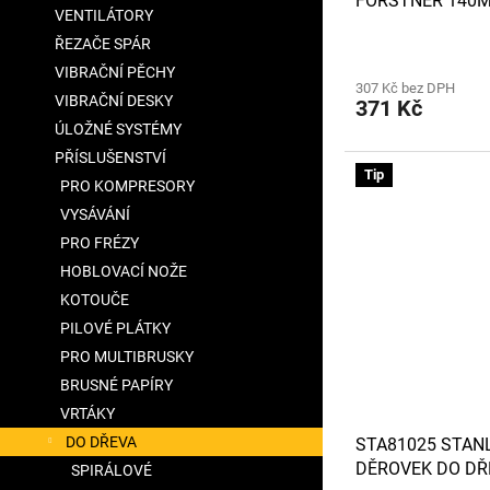
FORSTNER 140
VENTILÁTORY
ŘEZAČE SPÁR
VIBRAČNÍ PĚCHY
307 Kč bez DPH
VIBRAČNÍ DESKY
371 Kč
ÚLOŽNÉ SYSTÉMY
PŘÍSLUŠENSTVÍ
Tip
PRO KOMPRESORY
VYSÁVÁNÍ
PRO FRÉZY
HOBLOVACÍ NOŽE
KOTOUČE
PILOVÉ PLÁTKY
PRO MULTIBRUSKY
BRUSNÉ PAPÍRY
VRTÁKY
DO DŘEVA
STA81025 STAN
DĚROVEK DO DŘ
SPIRÁLOVÉ