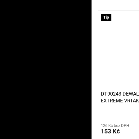
Tip
DT90243 DEWAL
EXTREME VRTÁK
MM
126 Kč bez DPH
153 Kč