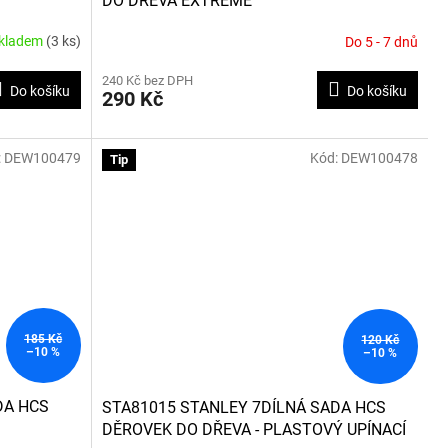
DO DŘEVA EXTREME
kladem
(3 ks)
Do 5 - 7 dnů
240 Kč bez DPH
Do košíku
Do košíku
290 Kč
:
DEW100479
Kód:
DEW100478
Tip
185 Kč
120 Kč
–10 %
–10 %
DA HCS
STA81015 STANLEY 7DÍLNÁ SADA HCS
DĚROVEK DO DŘEVA - PLASTOVÝ UPÍNACÍ