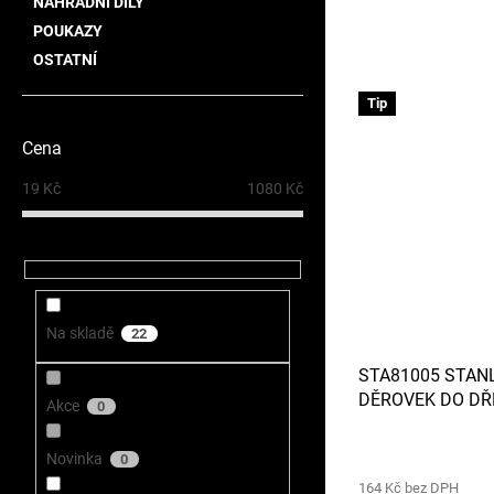
NÁHRADNÍ DÍLY
POUKAZY
OSTATNÍ
Tip
Cena
19
Kč
1080
Kč
Na skladě
22
STA81005 STAN
DĚROVEK DO DŘ
Akce
0
Novinka
0
164 Kč bez DPH