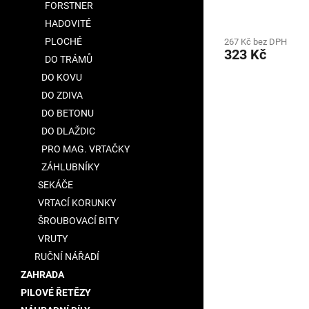
FORSTNER
HADOVITÉ
PLOCHÉ
267 Kč bez DPH
323 Kč
DO TRÁMŮ
DO KOVU
DO ZDIVA
DO BETONU
DO DLAŽDIC
PRO MAG. VRTAČKY
ZÁHLUBNÍKY
SEKÁČE
VRTACÍ KORUNKY
ŠROUBOVACÍ BITY
VRUTY
RUČNÍ NÁŘADÍ
ZAHRADA
PILOVÉ ŘETĚZY