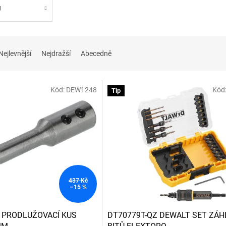
Ů
Nejlevnější
Nejdražší
Abecedně
Kód:
DEW1248
Kód
Tip
437 Kč
–15 %
 PRODLUŽOVACÍ KUS
DT70779T-QZ DEWALT SET ZÁH