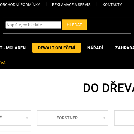
OBCHODNÍ PODMÍNKY
REKLAMACE A SERVIS
KONTAKTY
HLEDAT
T - MCLAREN
DEWALT OBLEČENÍ
NÁŘADÍ
ZAHRAD
EVA
DO DŘEV
É
FORSTNER