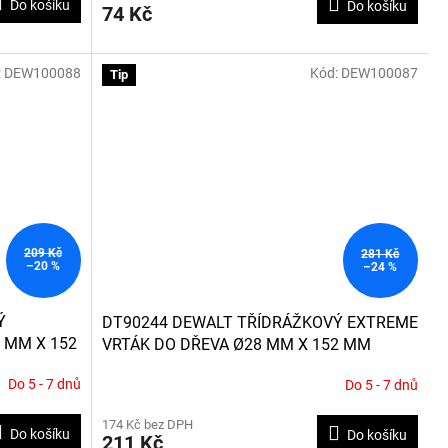
Do košíku
Do košíku
74 Kč
:
DEW100088
Kód:
DEW100087
Tip
209 Kč
281 Kč
–20 %
–24 %
Ý
DT90244 DEWALT TŘÍDRÁŽKOVÝ EXTREME
 MM X 152
VRTÁK DO DŘEVA Ø28 MM X 152 MM
Do 5 - 7 dnů
Do 5 - 7 dnů
174 Kč bez DPH
Do košíku
Do košíku
211 Kč