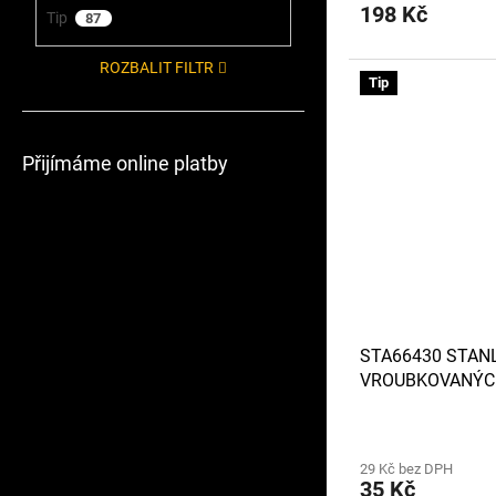
198 Kč
Tip
87
ROZBALIT FILTR
Tip
Přijímáme online platby
STA66430 STAN
VROUBKOVANÝC
29 Kč bez DPH
35 Kč