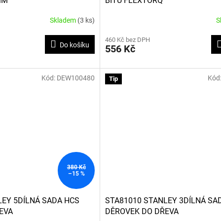
MM
BITŮ FLEXTORQ
Skladem
(3 ks)
S
460 Kč bez DPH
Do košíku
556 Kč
Kód:
DEW100480
Kód
Tip
380 Kč
–15 %
LEY 5DÍLNÁ SADA HCS
STA81010 STANLEY 3DÍLNÁ SA
EVA
DĚROVEK DO DŘEVA