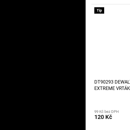
Tip
DT90293 DEWAL
EXTREME VRTÁK
MM
99 Kč bez DPH
120 Kč