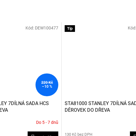
Kód:
DEW100477
Kód
Tip
220 Kč
–10 %
LEY 7DÍLNÁ SADA HCS
STA81000 STANLEY 7DÍLNÁ SA
EVA
DĚROVEK DO DŘEVA
Do 5 - 7 dnů
130 Kč bez DPH