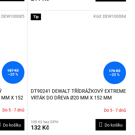
:
DEW100085
Kód:
DEW100084
Tip
187 Kč
176 Kč
–25 %
–25 %
Ý
DT90241 DEWALT TŘÍDRÁŽKOVÝ EXTREME
 MM X 152
VRTÁK DO DŘEVA Ø20 MM X 152 MM
Do 5 - 7 dnů
Do 5 - 7 dnů
109 Kč bez DPH
Do košíku
Do košíku
132 Kč