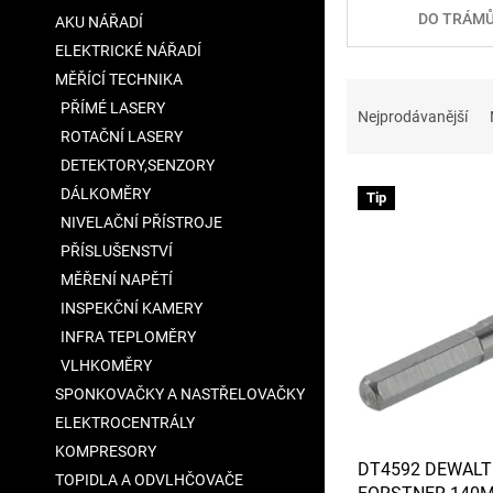
a
DO TRÁM
AKU NÁŘADÍ
n
ELEKTRICKÉ NÁŘADÍ
e
MĚŘÍCÍ TECHNIKA
l
Ř
PŘÍMÉ LASERY
a
Nejprodávanější
z
ROTAČNÍ LASERY
e
DETEKTORY,SENZORY
V
n
DÁLKOMĚRY
Tip
ý
í
NIVELAČNÍ PŘÍSTROJE
p
p
PŘÍSLUŠENSTVÍ
i
r
s
o
MĚŘENÍ NAPĚTÍ
p
d
INSPEKČNÍ KAMERY
r
u
INFRA TEPLOMĚRY
o
k
VLHKOMĚRY
d
t
SPONKOVAČKY A NASTŘELOVAČKY
u
ů
ELEKTROCENTRÁLY
k
t
KOMPRESORY
DT4592 DEWALT
ů
TOPIDLA A ODVLHČOVAČE