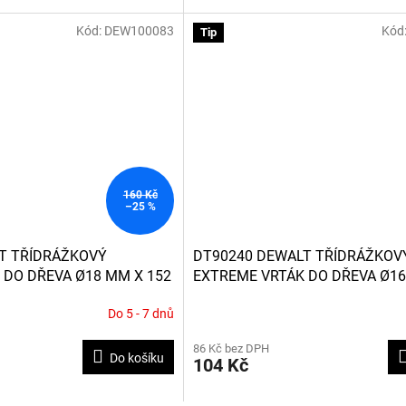
Kód:
DEW100083
Kód
Tip
160 Kč
–25 %
T TŘÍDRÁŽKOVÝ
DT90240 DEWALT TŘÍDRÁŽKOV
 DO DŘEVA Ø18 MM X 152
EXTREME VRTÁK DO DŘEVA Ø16
MM
Do 5 - 7 dnů
86 Kč bez DPH
Do košíku
104 Kč