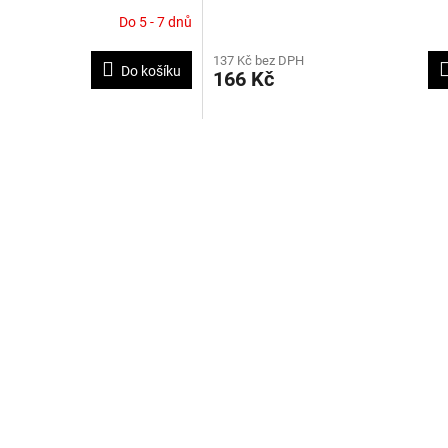
Do 5 - 7 dnů
137 Kč bez DPH
Do košíku
166 Kč