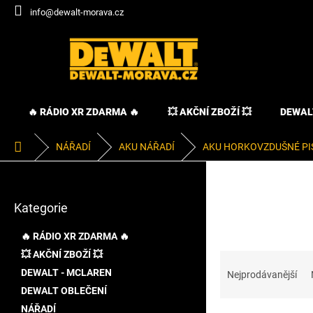
Přejít
info@dewalt-morava.cz
na
obsah
🔥 RÁDIO XR ZDARMA 🔥
💥 AKČNÍ ZBOŽÍ 💥
DEWAL
Domů
NÁŘADÍ
AKU NÁŘADÍ
AKU HORKOVZDUŠNÉ PI
P
o
Přeskočit
s
Kategorie
kategorie
t
r
🔥 RÁDIO XR ZDARMA 🔥
a
💥 AKČNÍ ZBOŽÍ 💥
Ř
n
a
DEWALT - MCLAREN
n
Nejprodávanější
z
í
DEWALT OBLEČENÍ
e
p
NÁŘADÍ