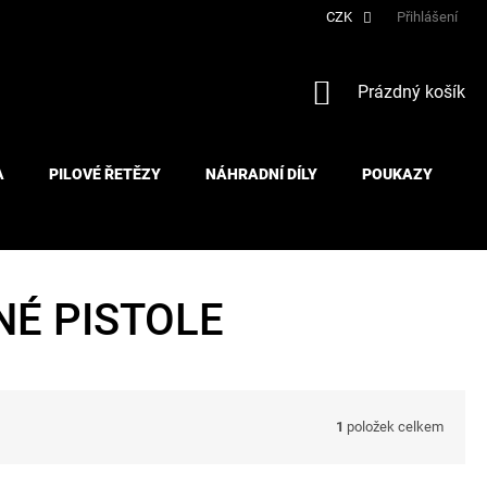
CZK
Přihlášení
NÁKUPNÍ
Prázdný košík
KOŠÍK
A
PILOVÉ ŘETĚZY
NÁHRADNÍ DÍLY
POUKAZY
É PISTOLE
1
položek celkem