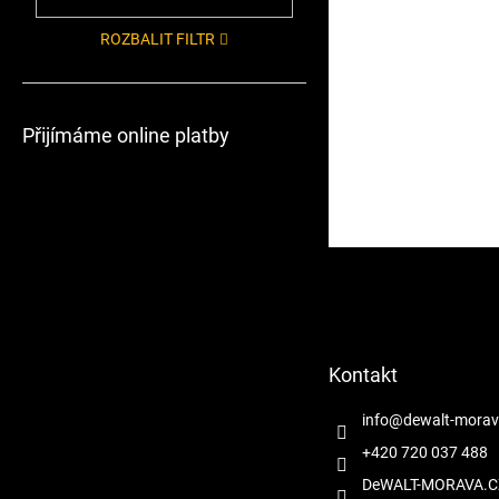
ROZBALIT FILTR
Přijímáme online platby
Z
á
p
a
t
Kontakt
í
info
@
dewalt-morav
+420 720 037 488
DeWALT-MORAVA.C