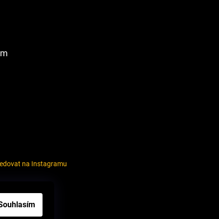
am
ledovat na Instagramu
louvy
Souhlasím