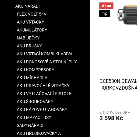
V
n
a
Akce
AKU NÁŘADÍ
ý
í
n
Tip
FLEX VOLT 54V
p
p
e
i
r
AKU VRTAČKY
l
s
o
AKUMULÁTORY
p
d
NABÍJEČKY
r
u
AKU BRUSKY
o
k
AKU VRTACÍ KOMBI KLADIVA
d
t
u
AKU POKOSOVÉ A STOLNÍ PILY
ů
k
AKU KOMPRESORY
t
AKU MÍCHADLA
DCE530N DEWAL
ů
AKU PRAVOÚHLÉ VRTAČKY
HORKOVZDUŠNÁ P
AKU VYTLAČOVACÍ PISTOLE
NABÍJEČKY
Průměrné
AKU ŠROUBOVÁKY
hodnocení
AKU RÁZOVÉ UTAHOVÁKY
2 147 Kč bez DPH
produktu
2 598 Kč
AKU MAZACÍ LISY
je
4,0
SADY NÁŘADÍ
z
AKU HŘEBÍKOVAČKY A
5