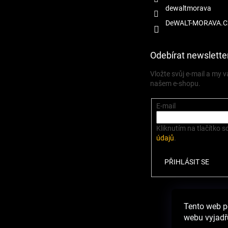
dewaltmorava
DeWALT-MORAVA.C
Odebírat newslette
Vložte svůj e-mail a my
našem e-shopu.
E-mail
Kliknutím na tlačítko s
údajů
.
PŘIHLÁSIT SE
Zbož
Tento web p
webu vyjadřu