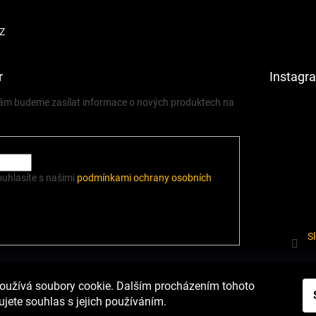
Z
r
Instagr
 vám budeme zasílat informace o nových produktech na
ouhlasíte s našimi
podmínkami ochrany osobních
S
í.cz
Heureka.cz
Podmínky ochrany osobních údajů
Odstoupení od sm
oužívá soubory cookie. Dalším procházením tohoto
jete souhlas s jejich používáním.