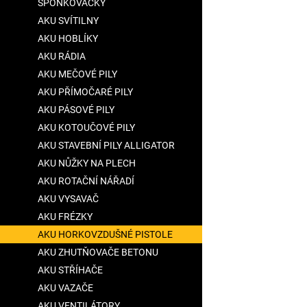
SPONKOVAČKY
hvězdiček.
AKU SVÍTILNY
AKU HOBLÍKY
AKU RÁDIA
AKU MEČOVÉ PILY
AKU PŘÍMOČARÉ PILY
AKU PÁSOVÉ PILY
AKU KOTOUČOVÉ PILY
AKU STAVEBNÍ PILY ALLIGATOR
AKU NŮŽKY NA PLECH
AKU ROTAČNÍ NÁŘADÍ
AKU VYSAVAČ
AKU FRÉZKY
AKU HORKOVZDUŠNÉ PISTOLE
AKU ZHUTŇOVAČE BETONU
AKU STŘÍHAČE
AKU VAZAČE
AKU VENTILÁTORY