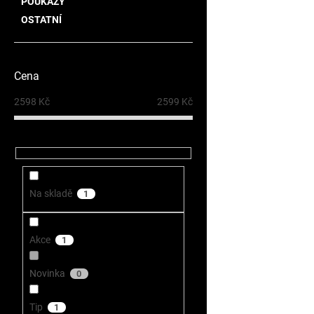
POUKAZY
OSTATNÍ
Cena
2598
Kč
2599
Kč
Na skladě
1
Akce
1
Novinka
0
Tip
1