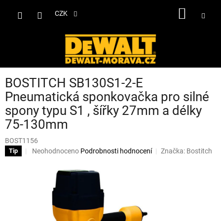
Přejít
NÁKUP
na
CZK
obsah
KOŠÍK
BOSTITCH SB130S1-2-E
Pneumatická sponkovačka pro silné
spony typu S1 , šířky 27mm a délky
75-130mm
BOST1156
Průměrné
Neohodnoceno
Podrobnosti hodnocení
Značka:
Bostitch
Tip
hodnocení
produktu
je
0,0
z
5
hvězdiček.