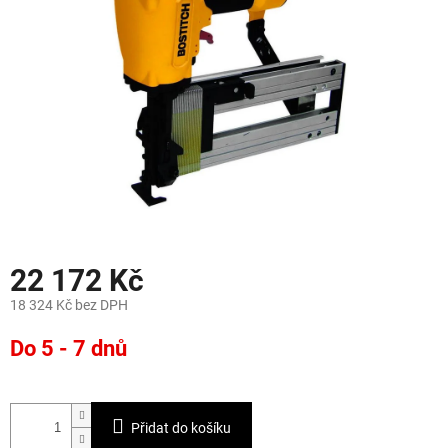
22 172 Kč
18 324 Kč bez DPH
Měrná
Do 5 - 7 dnů
cena:
Přidat do košíku