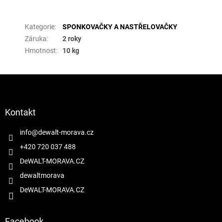
Doplňkové parametry
Kategorie
:
SPONKOVAČKY A NASTŘELOVAČKY
Záruka
:
2 roky
Hmotnost
:
10 kg
Z
á
p
a
Kontakt
t
í
info
@
dewalt-morava.cz
+420 720 037 488
DeWALT-MORAVA.CZ
dewaltmorava
DeWALT-MORAVA.CZ
Facebook