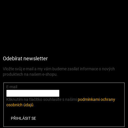
Odebírat newsletter
Vložte svůj e-mail a my vám budeme zasílat informace o nových
produktech na našem e-shopu.
E-mail
Kliknutím na tlačítko souhlasíte s našimi
podmínkami ochrany
osobních údajů
.
PŘIHLÁSIT SE