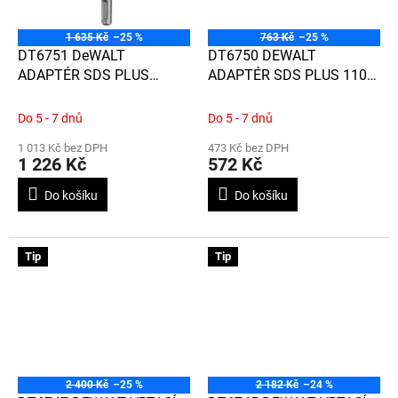
1 635 Kč
–25 %
763 Kč
–25 %
DT6751 DeWALT
DT6750 DEWALT
ADAPTÉR SDS PLUS
ADAPTÉR SDS PLUS 110
300mm
MM
Do 5 - 7 dnů
Do 5 - 7 dnů
1 013 Kč bez DPH
473 Kč bez DPH
1 226 Kč
572 Kč
Do košíku
Do košíku
Tip
Tip
2 400 Kč
–25 %
2 182 Kč
–24 %