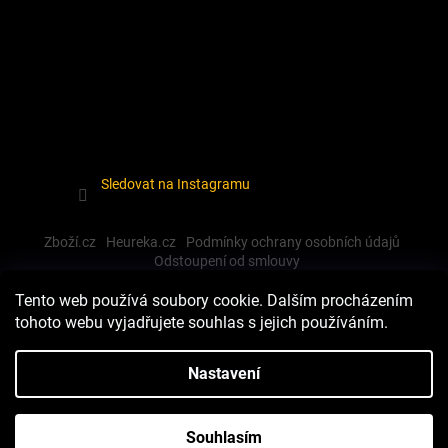
Sledovat na Instagramu
Zboží.cz
Heureka.cz
Podmínky ochrany osobních údajů
Odstoupení od smlouvy
Tento web používá soubory cookie. Dalším procházením
tohoto webu vyjadřujete souhlas s jejich používáním.
Vytvořil Shoptet
Nastavení
Copyright 2026
Dewalt-morava
. Všechna práva vyhrazena.
Souhlasím
Upravit nastavení cookies