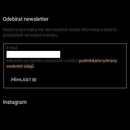
Odebírat newsletter
Vložte svůj e-mail a my vám budeme zasílat informace o nových
produktech na našem e-shopu.
E-mail
Kliknutím na tlačítko souhlasíte s našimi
podmínkami ochrany
osobních údajů
.
PŘIHLÁSIT SE
Instagram