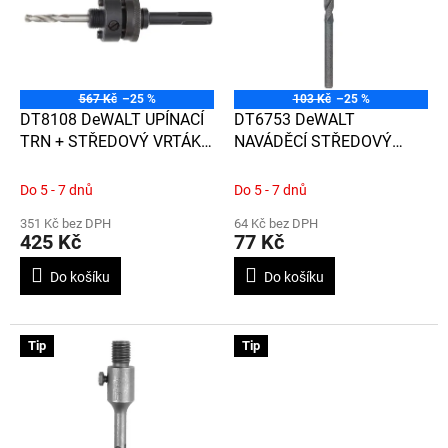
d
i
u
s
k
p
t
r
ů
o
567 Kč
–25 %
103 Kč
–25 %
d
DT8108 DeWALT UPÍNACÍ
DT6753 DeWALT
u
TRN + STŘEDOVÝ VRTÁK
NAVÁDĚCÍ STŘEDOVÝ
k
SDS PLUS PRO VRTACÍ
VRTÁK 120 mm
t
KORUNKY PRŮMĚRU 32-
Do 5 - 7 dnů
Do 5 - 7 dnů
ů
152MM
351 Kč bez DPH
64 Kč bez DPH
425 Kč
77 Kč
Do košíku
Do košíku
Tip
Tip