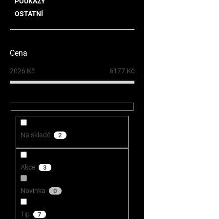
POUKAZY
OSTATNÍ
Cena
2026
Kč
6177
Kč
Na skladě
2
Akce
3
Novinka
0
Tip
7