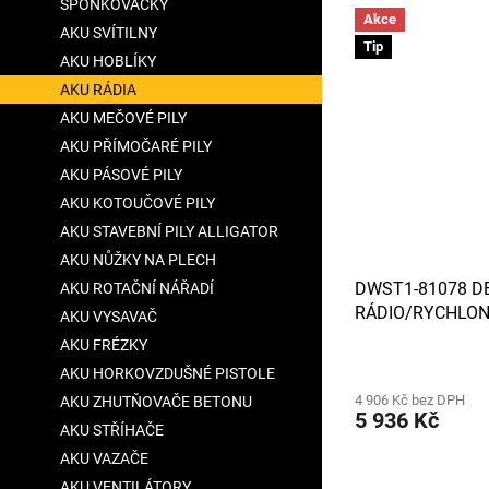
SPONKOVAČKY
hvězdiček.
Akce
AKU SVÍTILNY
Tip
AKU HOBLÍKY
AKU RÁDIA
AKU MEČOVÉ PILY
AKU PŘÍMOČARÉ PILY
AKU PÁSOVÉ PILY
AKU KOTOUČOVÉ PILY
AKU STAVEBNÍ PILY ALLIGATOR
AKU NŮŽKY NA PLECH
DWST1-81078 D
AKU ROTAČNÍ NÁŘADÍ
RÁDIO/RYCHLONA
AKU VYSAVAČ
SYSTEM T-STAK
AKU FRÉZKY
Průměrné
AKU HORKOVZDUŠNÉ PISTOLE
hodnocení
4 906 Kč bez DPH
produktu
AKU ZHUTŇOVAČE BETONU
5 936 Kč
je
AKU STŘÍHAČE
3,8
AKU VAZAČE
z
5
AKU VENTILÁTORY