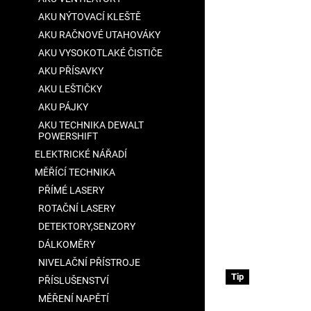
hvězdiček.
AKU NÝTOVACÍ KLEŠTĚ
AKU RAČNOVÉ UTAHOVÁKY
AKU VYSOKOTLAKÉ ČISTIČE
AKU PŘÍSAVKY
AKU LEŠTIČKY
AKU PÁJKY
AKU TECHNIKA DEWALT
POWERSHIFT
ELEKTRICKÉ NÁŘADÍ
MĚŘÍCÍ TECHNIKA
PŘÍMÉ LASERY
ROTAČNÍ LASERY
DETEKTORY,SENZORY
DÁLKOMĚRY
NIVELAČNÍ PŘÍSTROJE
Tip
PŘÍSLUŠENSTVÍ
MĚŘENÍ NAPĚTÍ