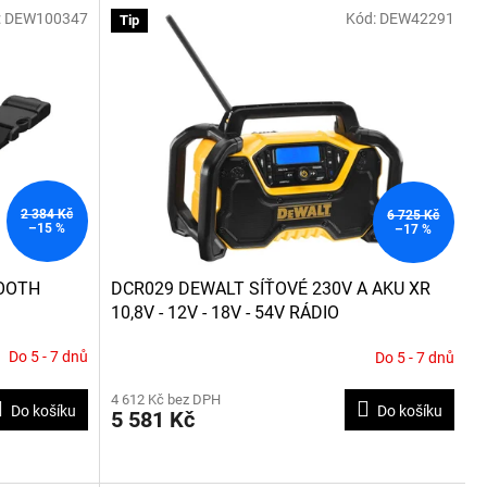
:
DEW100347
Kód:
DEW42291
Tip
2 384 Kč
6 725 Kč
–15 %
–17 %
TOOTH
DCR029 DEWALT SÍŤOVÉ 230V A AKU XR
10,8V - 12V - 18V - 54V RÁDIO
Do 5 - 7 dnů
Do 5 - 7 dnů
Průměrné
hodnocení
4 612 Kč bez DPH
produktu
Do košíku
Do košíku
5 581 Kč
je
3,6
z
5