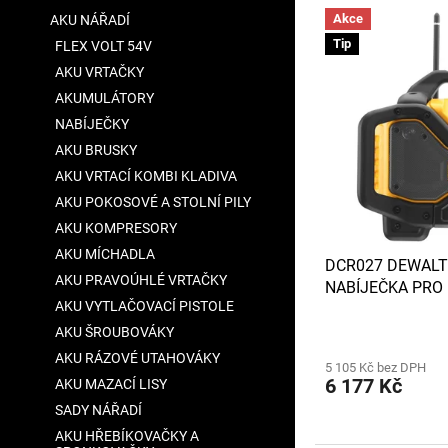
V
n
a
Akce
AKU NÁŘADÍ
ý
í
n
Tip
FLEX VOLT 54V
p
p
e
i
r
AKU VRTAČKY
l
s
o
AKUMULÁTORY
p
d
NABÍJEČKY
r
u
AKU BRUSKY
o
k
AKU VRTACÍ KOMBI KLADIVA
d
t
u
AKU POKOSOVÉ A STOLNÍ PILY
ů
k
AKU KOMPRESORY
t
AKU MÍCHADLA
DCR027 DEWALT 
ů
AKU PRAVOÚHLÉ VRTAČKY
NABÍJEČKA PRO B
AKU VYTLAČOVACÍ PISTOLE
18V I FLEXVOLT 
Průměrné
AKU ŠROUBOVÁKY
hodnocení
AKU RÁZOVÉ UTAHOVÁKY
5 105 Kč bez DPH
produktu
6 177 Kč
AKU MAZACÍ LISY
je
3,4
SADY NÁŘADÍ
z
AKU HŘEBÍKOVAČKY A
5