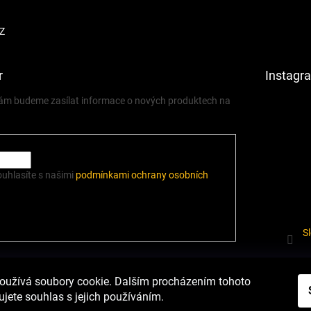
Z
r
Instagr
 vám budeme zasílat informace o nových produktech na
ouhlasíte s našimi
podmínkami ochrany osobních
S
í.cz
Heureka.cz
Podmínky ochrany osobních údajů
Odstoupení od sm
oužívá soubory cookie. Dalším procházením tohoto
jete souhlas s jejich používáním.