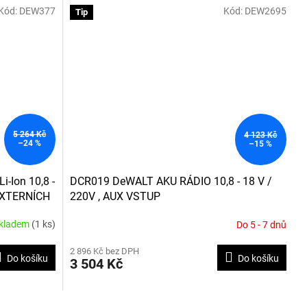
Kód:
DEW377
Kód:
DEW2695
hvězdiček.
Tip
5 264 Kč
4 123 Kč
–24 %
–15 %
-Ion 10,8 -
DCR019 DeWALT AKU RÁDIO 10,8 - 18 V /
EXTERNÍCH
220V , AUX VSTUP
kladem
(1 ks)
Do 5 - 7 dnů
Průměrné
hodnocení
2 896 Kč bez DPH
produktu
Do košíku
Do košíku
3 504 Kč
je
3,1
z
5