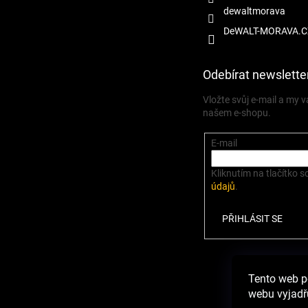
dewaltmorava
DeWALT-MORAVA.C
Odebírat newslette
Vložte svůj e-mail a my
našem e-shopu.
E-mail
Kliknutím na tlačítko s
údajů
.
PŘIHLÁSIT SE
Zbož
Tento web p
webu vyjadřu