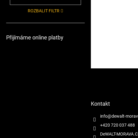
ROZBALIT FILTR
Přijímáme online platby
Z
á
p
a
t
Kontakt
í
info
@
dewalt-morav
+420 720 037 488
DeWALT-MORAVA.C