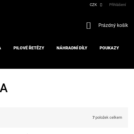
CZK
Přihlášení
NÁKUPNÍ
Prázdný košík
KOŠÍK
A
PILOVÉ ŘETĚZY
NÁHRADNÍ DÍLY
POUKAZY
IA
7
položek celkem