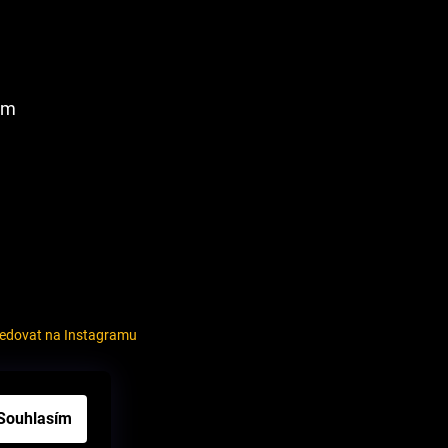
am
ledovat na Instagramu
louvy
Souhlasím