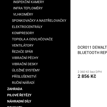
INSPEKČNÍ KAMERY
INFRA TEPLOMĚRY
VLHKOMĚRY
SPONKOVAČKY A NASTŘELOVAČKY
ELEKTROCENTRÁLY
KOMPRESORY
TOPIDLA A ODVLHČOVAČE
VENTILÁTORY
DCR011 DEWALT
ŘEZAČE SPÁR
BLUETOOTH RE
BEZDRÁTOVÉ PŘ
VIBRAČNÍ PĚCHY
ZAŘÍZENÍ
VIBRAČNÍ DESKY
ÚLOŽNÉ SYSTÉMY
2 360 Kč bez DPH
2 856 Kč
PŘÍSLUŠENSTVÍ
RUČNÍ NÁŘADÍ
ZAHRADA
PILOVÉ ŘETĚZY
NÁHRADNÍ DÍLY