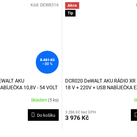
Kód:
DEW8316
hvězdiček.
Akce
Tip
8 481 Kč
–30 %
EWALT AKU
DCR020 DeWALT AKU RÁDIO XR Li
BÍJEČKA 10,8V - 54 VOLT
18 V + 220V + USB NABÍJEČKA 
ZAŘÍZENÍ
Skladem
(5 ks)
S
3 286 Kč bez DPH
Do košíku
3 976 Kč