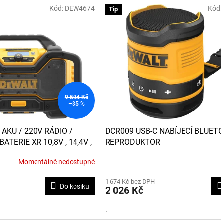
Kód:
DEW4674
Kód
Tip
9 504 Kč
–35 %
AKU / 220V RÁDIO /
DCR009 USB-C NABÍJECÍ BLUE
ATERIE XR 10,8V , 14,4V ,
REPRODUKTOR
54V
Momentálně nedostupné
Průměrné
hodnocení
1 674 Kč bez DPH
produktu
Do košíku
2 026 Kč
je
3,1
.
z
5