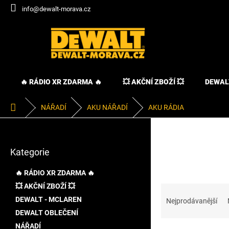
Přejít
info@dewalt-morava.cz
na
obsah
🔥 RÁDIO XR ZDARMA 🔥
💥 AKČNÍ ZBOŽÍ 💥
DEWAL
Domů
NÁŘADÍ
AKU NÁŘADÍ
AKU RÁDIA
P
o
Přeskočit
s
Kategorie
kategorie
t
r
🔥 RÁDIO XR ZDARMA 🔥
a
💥 AKČNÍ ZBOŽÍ 💥
Ř
n
a
DEWALT - MCLAREN
n
Nejprodávanější
z
í
DEWALT OBLEČENÍ
e
p
NÁŘADÍ