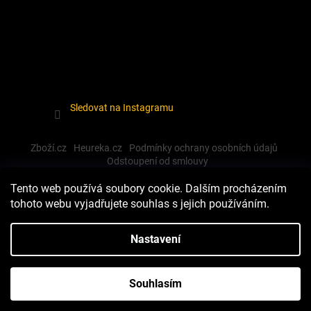
Sledovat na Instagramu
Zboží.cz
Heureka.cz
Podmínky ochrany osobních údajů
Odstoupení od smlouvy
Tento web používá soubory cookie. Dalším procházením
tohoto webu vyjadřujete souhlas s jejich používáním.
Vytvořil Shoptet
Nastavení
Copyright 2026
Dewalt-morava
. Všechna práva vyhrazena.
Souhlasím
Upravit nastavení cookies