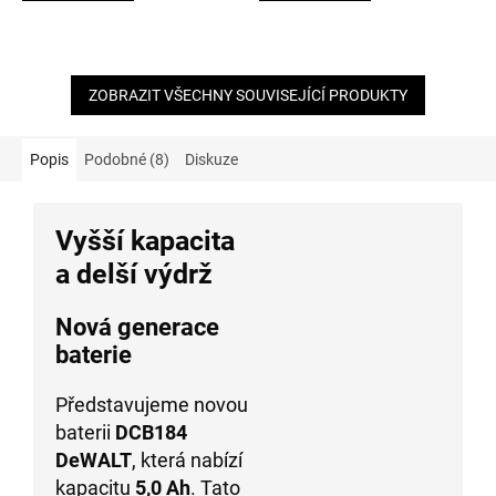
5
5
hvězdiček.
hvězdiček.
ZOBRAZIT VŠECHNY SOUVISEJÍCÍ PRODUKTY
Popis
Podobné (8)
Diskuze
Vyšší kapacita
a delší výdrž
Nová generace
baterie
Představujeme novou
baterii
DCB184
DeWALT
, která nabízí
kapacitu
5,0 Ah
. Tato