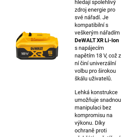
hledají spolehlivý
zdroj energie pro
své nářadí. Je
kompatibilní s
veškerým nářadím
DeWALT XR Li-Ion
s napájecím
napětím 18 V, což z
ní činí univerzální
volbu pro širokou
škálu uživatelů.
Lehká konstrukce
umožňuje snadnou
manipulaci bez
kompromisu na
výkonu. Díky
ochraně proti