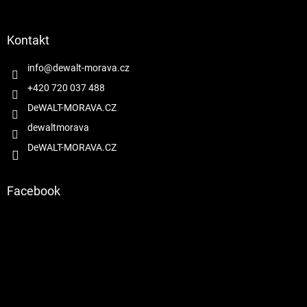
á
p
a
Kontakt
t
í
info
@
dewalt-morava.cz
+420 720 037 488
DeWALT-MORAVA.CZ
dewaltmorava
DeWALT-MORAVA.CZ
Facebook