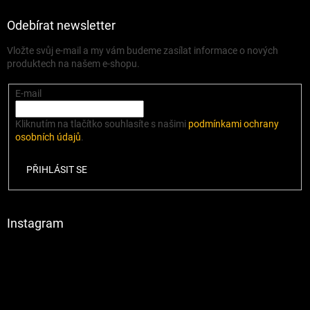
Odebírat newsletter
Vložte svůj e-mail a my vám budeme zasílat informace o nových
produktech na našem e-shopu.
E-mail
Kliknutím na tlačítko souhlasíte s našimi
podmínkami ochrany
osobních údajů
.
PŘIHLÁSIT SE
Instagram