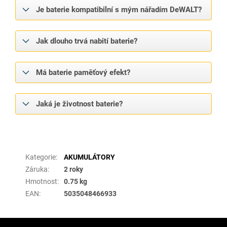
Je baterie kompatibilní s mým nářadím DeWALT?
Jak dlouho trvá nabití baterie?
Má baterie paměťový efekt?
Jaká je životnost baterie?
Doplňkové parametry
Kategorie
:
AKUMULÁTORY
Záruka
:
2 roky
Hmotnost
:
0.75 kg
EAN
:
5035048466933
Z