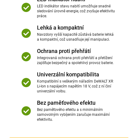
LED indikátor stavu nabití umožňuje snadné
sledování úrovně energie, což zvyšuje efektivitu
práce.
Lehká a kompaktní
Navzdory vyšší kapacitě zůstává baterie lehká
a kompaktní, což usnadňuje její manipulaci.
Ochrana proti přehřátí
Integrovaná ochrana proti přehřátí a přetížení
zajišťuje bezpečný a spolehlivý provoz baterie.
Univerzální kompatibilita
Kompatibilní s veškerým nářadím DeWALT XR
Li-Ion s napájecím napětím 18 V, což z ní činí
univerzální volbu.
Bez paměťového efektu
Bez paměťového efektu a s minimálním
samovolným vybíjením zaručuje maximální
efektivitu.