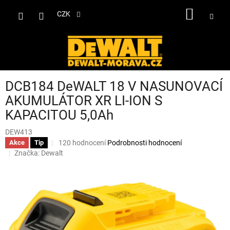
Přejít
NÁKUP
na
CZK
obsah
KOŠÍK
DCB184 DeWALT 18 V NASUNOVACÍ
AKUMULÁTOR XR LI-ION S
KAPACITOU 5,0Ah
DEW413
Průměrné
120 hodnocení
Podrobnosti hodnocení
Akce
Tip
hodnocení
Značka:
Dewalt
produktu
je
3,6
z
5
hvězdiček.