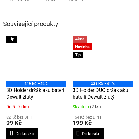
Související produkty
Tip
Akce
Novinka
Tip
219 Kč
–54 %
339 Kč
–41 %
3D Holder držák aku baterií
3D Holder DUO držák aku
Dewalt žlutý
baterií Dewalt žlutý
Do 5 - 7 dnů
Skladem
(2 ks)
Průměrné
Průměrné
hodnocení
hodnocení
82 Kč bez DPH
164 Kč bez DPH
produktu
produktu
99 Kč
199 Kč
je
je
4,7
4,5
Do košíku
Do košíku
z
z