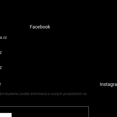
Facebook
a.cz
Z
Z
r
Instagr
 vám budeme zasílat informace o nových produktech na