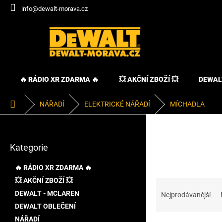
Přejít
info@dewalt-morava.cz
na
obsah
🔥 RÁDIO XR ZDARMA 🔥
💥 AKČNÍ ZBOŽÍ 💥
DEWAL
Domů
NÁŘADÍ
ELEKTRICKÉ NÁŘADÍ
MÍCHADLA
P
o
Přeskočit
s
Kategorie
kategorie
t
r
🔥 RÁDIO XR ZDARMA 🔥
a
💥 AKČNÍ ZBOŽÍ 💥
Ř
n
a
DEWALT - MCLAREN
n
Nejprodávanější
z
í
DEWALT OBLEČENÍ
e
p
NÁŘADÍ