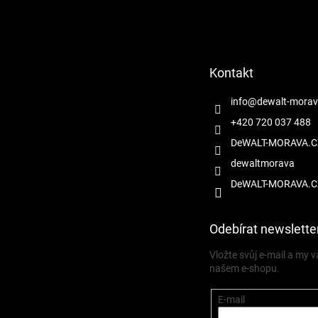
á
p
a
t
Kontakt
í
info
@
dewalt-morav
+420 720 037 488
DeWALT-MORAVA.C
dewaltmorava
DeWALT-MORAVA.C
Odebírat newslette
Vložte svůj e-mail a my
našem e-shopu.
E-mail