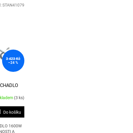
:
STAN41079
3 423 Kč
–24 %
ÍCHADLO
kladem
(3 ks)
Do košíku
ADLO 1600W
NOSTI A