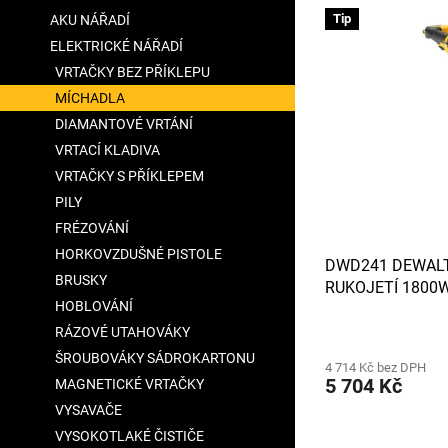
V
n
a
Tip
AKU NÁŘADÍ
ý
í
n
ELEKTRICKÉ NÁŘADÍ
p
p
e
i
r
VRTAČKY BEZ PŘÍKLEPU
l
s
o
MÍCHADLA
p
d
DIAMANTOVÉ VRTÁNÍ
r
u
VRTACÍ KLADIVA
o
k
VRTAČKY S PŘÍKLEPEM
d
t
u
PILY
ů
k
FRÉZOVÁNÍ
t
HORKOVZDUŠNÉ PISTOLE
DWD241 DEWALT
ů
BRUSKY
RUKOJETÍ 1800W
HOBLOVÁNÍ
RÁZOVÉ UTAHOVÁKY
ŠROUBOVÁKY SÁDROKARTONU
4 714 Kč bez DPH
5 704 Kč
MAGNETICKÉ VRTAČKY
VYSAVAČE
VYSOKOTLAKÉ ČISTIČE