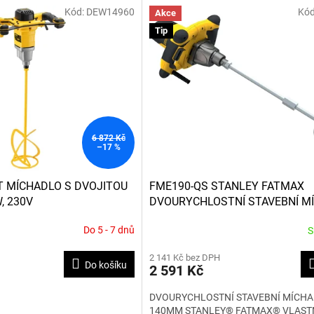
Kód:
DEW14960
Kód
Akce
Tip
6 872 Kč
–17 %
 MÍCHADLO S DVOJITOU
FME190-QS STANLEY FATMAX
, 230V
DVOURYCHLOSTNÍ STAVEBNÍ M
1600W 140MM
Do 5 - 7 dnů
S
Průměrné
hodnocení
2 141 Kč bez DPH
produktu
Do košíku
2 591 Kč
je
3,5
DVOURYCHLOSTNÍ STAVEBNÍ MÍCH
z
140MM STANLEY® FATMAX® VLAST
5