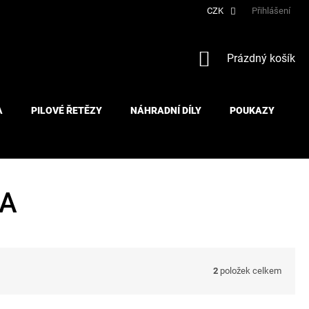
CZK
Přihlášení
NÁKUPNÍ
Prázdný košík
KOŠÍK
A
PILOVÉ ŘETĚZY
NÁHRADNÍ DÍLY
POUKAZY
A
2
položek celkem