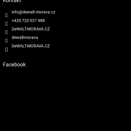
a
Kontakt
c
t
í
í
info
@
dewalt-morava.cz
p
r
+420 720 037 488
v
DeWALT-MORAVA.CZ
k
y
dewaltmorava
v
DeWALT-MORAVA.CZ
ý
p
i
s
Facebook
u