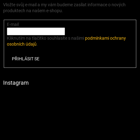
Vložte svůj e-mail a my vám budeme zasílat informace o nových
produktech na našem e-shopu.
E-mail
Kliknutím na tlačítko souhlasíte s našimi
podmínkami ochrany
osobních údajů
.
PŘIHLÁSIT SE
Instagram