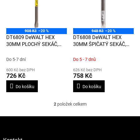
d
i
u
s
k
p
t
r
ů
o
908 Kč
–20 %
948 Kč
–20 %
d
DT6809 DeWALT HEX
DT6808 DeWALT HEX
u
30MM PLOCHÝ SEKÁČ,
30MM ŠPIČATÝ SEKÁČ,
k
500 MM
410 MM
t
Do 5-7 dní
Do 5 - 7 dnů
ů
600 Kč bez DPH
626 Kč bez DPH
726 Kč
758 Kč
Do košíku
Do košíku
2
položek celkem
O
v
l
Z
á
á
d
p
a