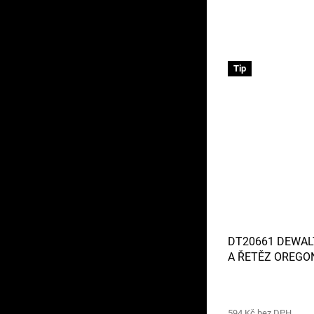
Tip
DT20661 DEWAL
A ŘETĚZ OREGO
PILU DCM575
594 Kč bez DPH