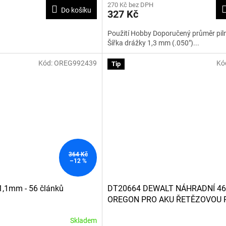
270 Kč bez DPH
Do košíku
327 Kč
Použití Hobby Doporučený průměr pil
Šířka drážky 1,3 mm (.050")...
Kód:
OREG992439
Kó
Tip
364 Kč
–12 %
 1,1mm - 56 článků
DT20664 DEWALT NÁHRADNÍ 4
OREGON PRO AKU ŘETĚZOVOU 
DCM575
Skladem
Průměrné