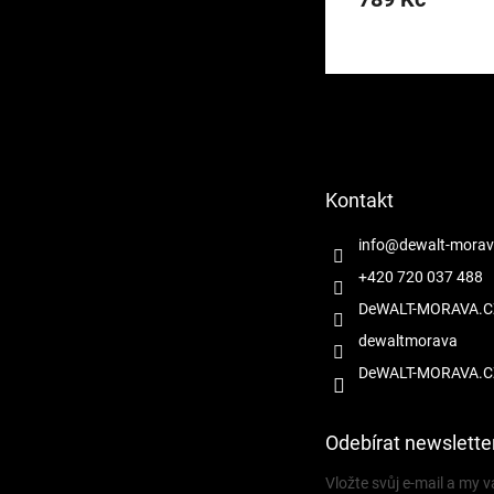
je
5,0
z
5
Z
hvězdiček.
á
p
a
t
Kontakt
í
info
@
dewalt-morav
+420 720 037 488
DeWALT-MORAVA.C
dewaltmorava
DeWALT-MORAVA.C
Odebírat newslette
Vložte svůj e-mail a my