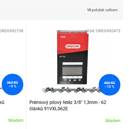
10
položek celkem
OREG992738
Kód:
OREG992473
363 Kč
460 Kč
–9 %
–10 %
nků
Prémiový pilový řetěz 3/8" 1,3mm - 62
článků 91VXL062E
Skladem
Skladem