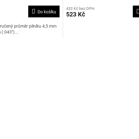
hodnocení
432 Kč bez DPH
produktu
Do košíku
523 Kč
je
5,0
ručený průměr pilníku 4,5 mm
z
(.043")...
5
hvězdiček.