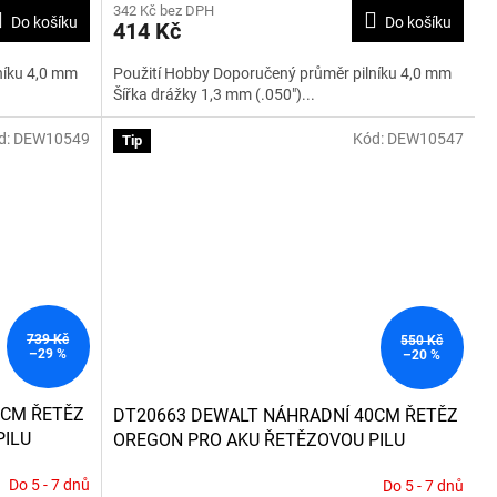
342 Kč bez DPH
Do košíku
Do košíku
414 Kč
níku 4,0 mm
Použití Hobby Doporučený průměr pilníku 4,0 mm
Šířka drážky 1,3 mm (.050")...
d:
DEW10549
Kód:
DEW10547
Tip
739 Kč
550 Kč
–29 %
–20 %
6CM ŘETĚZ
DT20663 DEWALT NÁHRADNÍ 40CM ŘETĚZ
PILU
OREGON PRO AKU ŘETĚZOVOU PILU
DCM575
Do 5 - 7 dnů
Do 5 - 7 dnů
Průměrné