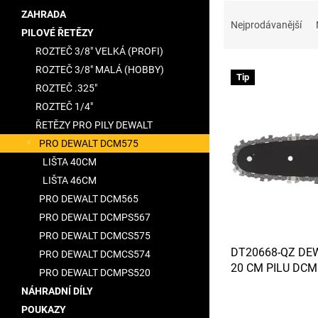
Ř
a
ZAHRADA
a
n
Nejprodávanější
PILOVÉ ŘETĚZY
z
e
ROZTEČ 3/8" VELKÁ (PROFI)
e
l
V
n
ROZTEČ 3/8" MALÁ (HOBBY)
Tip
ý
í
ROZTEČ .325"
p
p
ROZTEČ 1/4"
i
r
ŘETĚZY PRO PILY DEWALT
s
o
PRO DEWALT DCM575
p
d
r
u
LIŠTA 40CM
o
k
LIŠTA 46CM
d
t
PRO DEWALT DCM565
u
ů
PRO DEWALT DCMPS567
k
PRO DEWALT DCMCS575
t
DT20668-QZ DEW
ů
PRO DEWALT DCMCS574
20 CM PILU DC
PRO DEWALT DCMPS520
NÁHRADNÍ DÍLY
POUKAZY