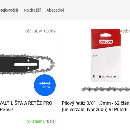
Nejlevnější
Nejdražší
Abecedně
Kód:
DEW100769
Kód:
611 Kč
–20 %
ALT LIŠTA A ŘETĚZ PRO
Pilový řetěz 3/8” 1,3mm - 62 člá
MPS567
(univerzální tvar zubu) 91P062E
Skladem
(10 ks)