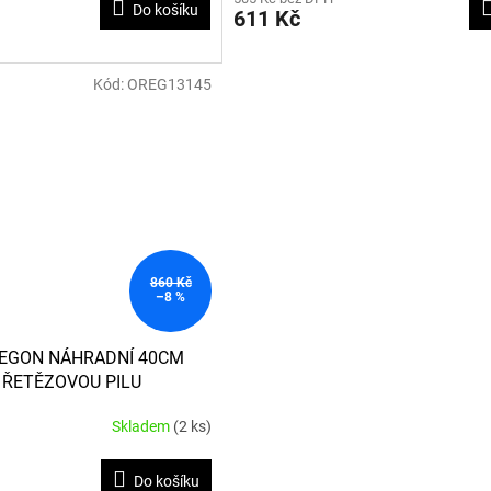
Do košíku
611 Kč
Kód:
OREG13145
860 Kč
–8 %
EGON NÁHRADNÍ 40CM
A ŘETĚZOVOU PILU
Skladem
(2 ks)
Do košíku