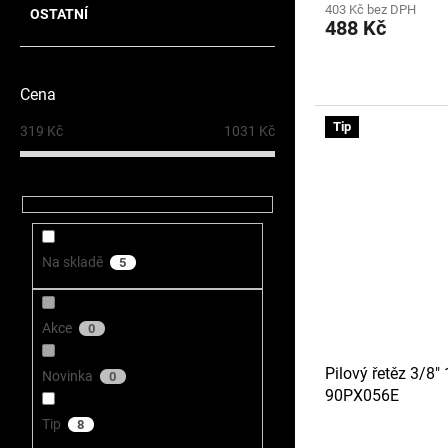
403 Kč bez DPH
OSTATNÍ
488 Kč
Cena
Tip
319
Kč
1031
Kč
Na skladě
5
Akce
0
Pilový řetěz 3/8"
Novinka
0
90PX056E
Tip
8