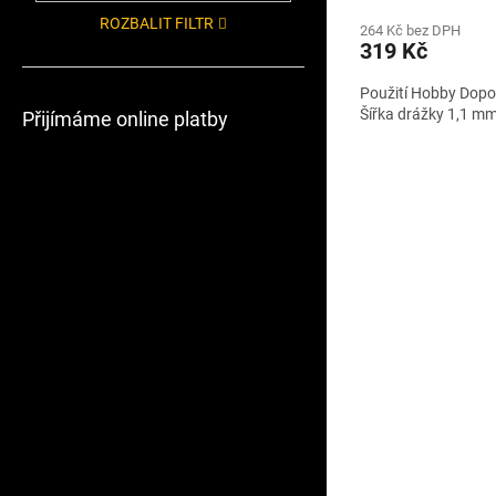
ROZBALIT FILTR
264 Kč bez DPH
319 Kč
Použití Hobby Dopo
Šířka drážky 1,1 mm 
Přijímáme online platby