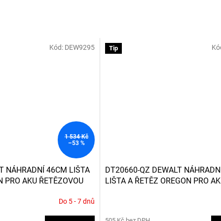
Kód:
DEW9295
Kó
Tip
1 534 Kč
–53 %
T NÁHRADNÍ 46CM LIŠTA
DT20660-QZ DEWALT NÁHRADN
N PRO AKU ŘETĚZOVOU
LIŠTA A ŘETĚZ OREGON PRO A
ŘETĚZOVOU PILU DCM575
Do 5 - 7 dnů
505 Kč bez DPH