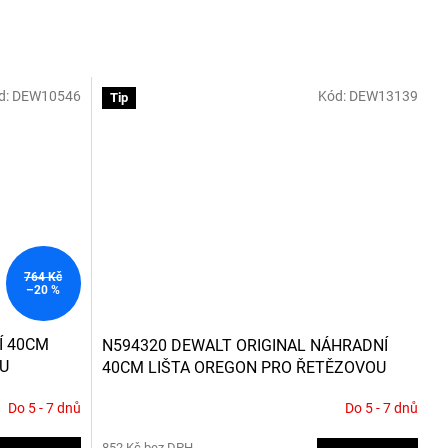
d:
DEW10546
Kód:
DEW13139
Tip
764 Kč
–20 %
Í 40CM
N594320 DEWALT ORIGINAL NÁHRADNÍ
KU
40CM LIŠTA OREGON PRO ŘETĚZOVOU
PILU DCM575
Do 5 - 7 dnů
Do 5 - 7 dnů
852 Kč bez DPH