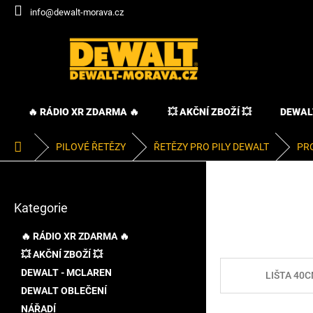
Přejít
info@dewalt-morava.cz
na
obsah
🔥 RÁDIO XR ZDARMA 🔥
💥 AKČNÍ ZBOŽÍ 💥
DEWAL
Domů
PILOVÉ ŘETĚZY
ŘETĚZY PRO PILY DEWALT
PR
P
o
Přeskočit
s
Kategorie
kategorie
t
r
🔥 RÁDIO XR ZDARMA 🔥
a
💥 AKČNÍ ZBOŽÍ 💥
n
DEWALT - MCLAREN
n
LIŠTA 40
í
DEWALT OBLEČENÍ
p
NÁŘADÍ