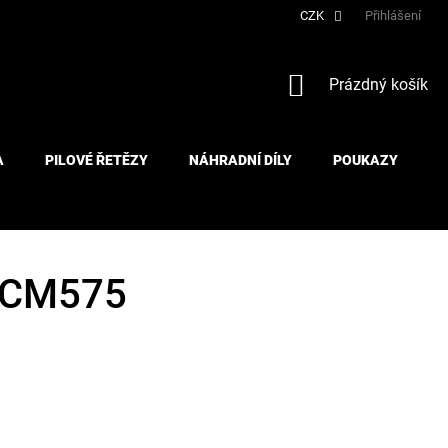
CZK
Přihlášení
NÁKUPNÍ
Prázdný košík
KOŠÍK
A
PILOVÉ ŘETĚZY
NÁHRADNÍ DÍLY
POUKAZY
DCM575