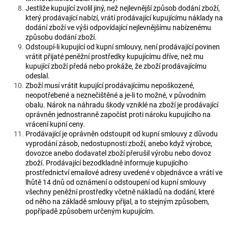
Jestliže kupující zvolil jiný, než nejlevnější způsob dodání zboží,
který prodávající nabízí, vrátí prodávající kupujícímu náklady na
dodání zboží ve výši odpovídající nejlevnějšímu nabízenému
způsobu dodání zboží.
Odstoupí-li kupující od kupní smlouvy, není prodávající povinen
vrátit přijaté peněžní prostředky kupujícímu dříve, než mu
kupující zboží předá nebo prokáže, že zboží prodávajícímu
odeslal.
Zboží musí vrátit kupující prodávajícímu nepoškozené,
neopotřebené a neznečištěné a je-li to možné, v původním
obalu. Nárok na náhradu škody vzniklé na zboží je prodávající
oprávněn jednostranně započíst proti nároku kupujícího na
vrácení kupní ceny.
Prodávající je oprávněn odstoupit od kupní smlouvy z důvodu
vyprodání zásob, nedostupnosti zboží, anebo když výrobce,
dovozce anebo dodavatel zboží přerušil výrobu nebo dovoz
zboží. Prodávající bezodkladně informuje kupujícího
prostřednictví emailové adresy uvedené v objednávce a vrátí ve
lhůtě 14 dnů od oznámení o odstoupení od kupní smlouvy
všechny peněžní prostředky včetně nákladů na dodání, které
od něho na základě smlouvy přijal, a to stejným způsobem,
popřípadě způsobem určeným kupujícím.