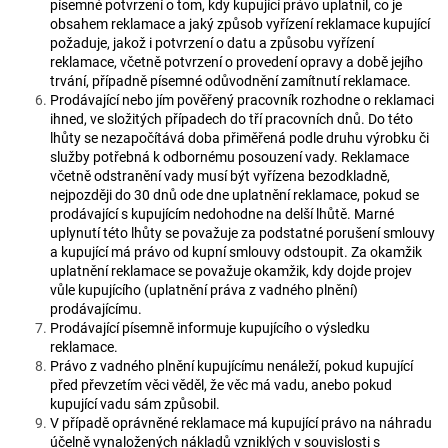
písemné potvrzení o tom, kdy kupující právo uplatnil, co je
obsahem reklamace a jaký způsob vyřízení reklamace kupující
požaduje, jakož i potvrzení o datu a způsobu vyřízení
reklamace, včetně potvrzení o provedení opravy a době jejího
trvání, případně písemné odůvodnění zamítnutí reklamace.
Prodávající nebo jím pověřený pracovník rozhodne o reklamaci
ihned, ve složitých případech do tří pracovních dnů. Do této
lhůty se nezapočítává doba přiměřená podle druhu výrobku či
služby potřebná k odbornému posouzení vady. Reklamace
včetně odstranění vady musí být vyřízena bezodkladně,
nejpozději do 30 dnů ode dne uplatnění reklamace, pokud se
prodávající s kupujícím nedohodne na delší lhůtě. Marné
uplynutí této lhůty se považuje za podstatné porušení smlouvy
a kupující má právo od kupní smlouvy odstoupit. Za okamžik
uplatnění reklamace se považuje okamžik, kdy dojde projev
vůle kupujícího (uplatnění práva z vadného plnění)
prodávajícímu.
Prodávající písemně informuje kupujícího o výsledku
reklamace.
Právo z vadného plnění kupujícímu nenáleží, pokud kupující
před převzetím věci věděl, že věc má vadu, anebo pokud
kupující vadu sám způsobil.
V případě oprávněné reklamace má kupující právo na náhradu
účelně vynaložených nákladů vzniklých v souvislosti s