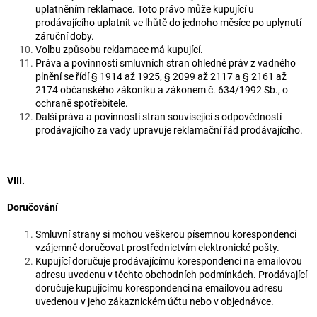
uplatněním reklamace. Toto právo může kupující u
prodávajícího uplatnit ve lhůtě do jednoho měsíce po uplynutí
záruční doby.
Volbu způsobu reklamace má kupující.
Práva a povinnosti smluvních stran ohledně práv z vadného
plnění se řídí § 1914 až 1925, § 2099 až 2117 a § 2161 až
2174 občanského zákoníku a zákonem č. 634/1992 Sb., o
ochraně spotřebitele.
Další práva a povinnosti stran související s odpovědností
prodávajícího za vady upravuje reklamační řád prodávajícího.
VIII.
Doručování
Smluvní strany si mohou veškerou písemnou korespondenci
vzájemně doručovat prostřednictvím elektronické pošty.
Kupující doručuje prodávajícímu korespondenci na emailovou
adresu uvedenu v těchto obchodních podmínkách. Prodávající
doručuje kupujícímu korespondenci na emailovou adresu
uvedenou v jeho zákaznickém účtu nebo v objednávce.