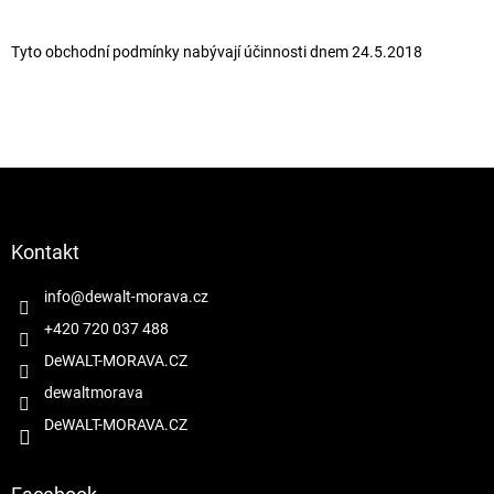
Tyto obchodní podmínky nabývají účinnosti dnem 24.5.2018
Z
á
p
a
Kontakt
t
í
info
@
dewalt-morava.cz
+420 720 037 488
DeWALT-MORAVA.CZ
dewaltmorava
DeWALT-MORAVA.CZ