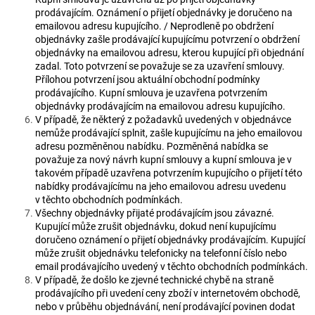
prodávajícím. Oznámení o přijetí objednávky je doručeno na
emailovou adresu kupujícího. / Neprodleně po obdržení
objednávky zašle prodávající kupujícímu potvrzení o obdržení
objednávky na emailovou adresu, kterou kupující při objednání
zadal. Toto potvrzení se považuje se za uzavření smlouvy.
Přílohou potvrzení jsou aktuální obchodní podmínky
prodávajícího. Kupní smlouva je uzavřena potvrzením
objednávky prodávajícím na emailovou adresu kupujícího.
V případě, že některý z požadavků uvedených v objednávce
nemůže prodávající splnit, zašle kupujícímu na jeho emailovou
adresu pozměněnou nabídku. Pozměněná nabídka se
považuje za nový návrh kupní smlouvy a kupní smlouva je v
takovém případě uzavřena potvrzením kupujícího o přijetí této
nabídky prodávajícímu na jeho emailovou adresu uvedenu
v těchto obchodních podmínkách.
Všechny objednávky přijaté prodávajícím jsou závazné.
Kupující může zrušit objednávku, dokud není kupujícímu
doručeno oznámení o přijetí objednávky prodávajícím. Kupující
může zrušit objednávku telefonicky na telefonní číslo nebo
email prodávajícího uvedený v těchto obchodních podmínkách.
V případě, že došlo ke zjevné technické chybě na straně
prodávajícího při uvedení ceny zboží v internetovém obchodě,
nebo v průběhu objednávání, není prodávající povinen dodat