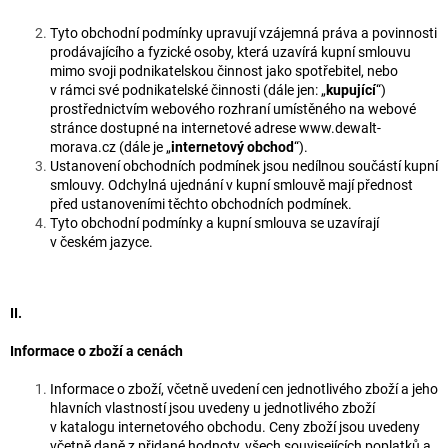
Tyto obchodní podmínky upravují vzájemná práva a povinnosti
prodávajícího a fyzické osoby, která uzavírá kupní smlouvu
mimo svoji podnikatelskou činnost jako spotřebitel, nebo
v rámci své podnikatelské činnosti (dále jen: „
kupující
“)
prostřednictvím webového rozhraní umístěného na webové
stránce dostupné na internetové adrese www.dewalt-
morava.cz (dále je „
internetový obchod
“).
Ustanovení obchodních podmínek jsou nedílnou součástí kupní
smlouvy. Odchylná ujednání v kupní smlouvě mají přednost
před ustanoveními těchto obchodních podmínek.
Tyto obchodní podmínky a kupní smlouva se uzavírají
v českém jazyce.
II.
Informace o zboží a cenách
Informace o zboží, včetně uvedení cen jednotlivého zboží a jeho
hlavních vlastností jsou uvedeny u jednotlivého zboží
v katalogu internetového obchodu. Ceny zboží jsou uvedeny
včetně daně z přidané hodnoty, všech souvisejících poplatků a