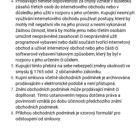
Prodávající nenese odpovědnost za chyby vzniklé v důsledku
zásahů třetích osob do internetového obchodu nebo v
důsledku jeho užití v rozporu s jeho určením. Kupující nesmí při
využívání internetového obchodu používat postupy, které by
mohly mít negativní vliv na jeho provoz a nesmí vykonávat
žádnou činnost, která by mohla jemu nebo třetím osobám
umožnit neoprávněně zasahovat či neoprávněně užít
programové vybavení nebo další součásti tvořící internetový
obchod a užívat internetový obchod nebo jeho části či
softwarové vybavení takovým způsobem, který by byl v
rozporu s jeho určením či účelem.
Kupující tímto přebírá na sebe nebezpečí změny okolností ve
smyslu § 1765 odst. 2 občanského zákoníku.
Kupní smlouva včetně obchodních podmínek je archivována
prodávajícím v elektronické podobě a není přístupná.
Znění obchodních podmínek může prodávající měnit či
doplňovat. Tímto ustanovením nejsou dotčena práva a
povinnosti vzniklá po dobu účinnosti předchozího znění
obchodních podmínek.
Přílohou obchodních podmínek je vzorový formulář pro
odstoupení od smlouvy.