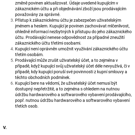
změně povinen aktualizovat. Údaje uvedené kupujícím v
zákaznickém účtu a při objednávání zboží jsou prodávajícím
považovány za správné.
Přístup k zákaznickému účtu je zabezpečen uživatelským
jménem a heslem. Kupující je povinen zachovávat mlčenlivost,
ohledně informací nezbytných k přístupu do jeho zákaznického
účtu. Prodávající nenese odpovědnost za případné zneužití
zákaznického účtu třetími osobami.
Kupující není oprávněn umožnit využívání zákaznického účtu
třetím osobám.
Prodávající může zrušit uživatelský účet, a to zejména v
případě, když kupující svůj uživatelský účet déle nevyužívá, či v
případě, kdy kupující poruší své povinnosti z kupní smlouvy a
těchto obchodních podmínek.
Kupující bere na vědomí, že uživatelský účet nemusí být
dostupný nepřetržitě, a to zejména s ohledem na nutnou
údržbu hardwarového a softwarového vybavení prodávajícího,
popř. nutnou údržbu hardwarového a softwarového vybavení
třetích osob.
V.