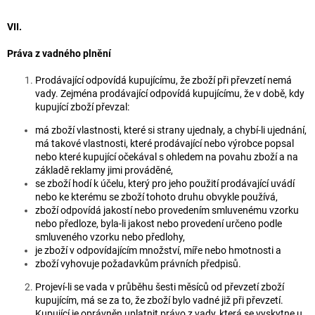
VII.
Práva z vadného plnění
Prodávající odpovídá kupujícímu, že zboží při převzetí nemá
vady. Zejména prodávající odpovídá kupujícímu, že v době, kdy
kupující zboží převzal:
má zboží vlastnosti, které si strany ujednaly, a chybí-li ujednání,
má takové vlastnosti, které prodávající nebo výrobce popsal
nebo které kupující očekával s ohledem na povahu zboží a na
základě reklamy jimi prováděné,
se zboží hodí k účelu, který pro jeho použití prodávající uvádí
nebo ke kterému se zboží tohoto druhu obvykle používá,
zboží odpovídá jakostí nebo provedením smluvenému vzorku
nebo předloze, byla-li jakost nebo provedení určeno podle
smluveného vzorku nebo předlohy,
je zboží v odpovídajícím množství, míře nebo hmotnosti a
zboží vyhovuje požadavkům právních předpisů.
Projeví-li se vada v průběhu šesti měsíců od převzetí zboží
kupujícím, má se za to, že zboží bylo vadné již při převzetí.
Kupující je oprávněn uplatnit právo z vady, která se vyskytne u