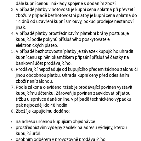
dále kupní cenou i náklady spojené s dodáním zboží.
V případě platby v hotovosti je kupní cena splatná při převzetí
zboží. V případě bezhotovostní platby je kupní cena splatná do
14 dnů od uzavření kupní smlouvy, pokud prodejce nestanoví
jinak.
V případě platby prostřednictvím platební brány postupuje
kupující podle pokynů příslušného poskytovatele
elektronických plateb.
V případě bezhotovostní platby je závazek kupujícího uhradit
kupní cenu splněn okamžikem připsání příslušné částky na
bankovní účet prodávajícího.
Prodávající nepožaduje od kupujícího předem žádnou zálohu či
jinou obdobnou platbu. Úhrada kupní ceny před odesláním
zboží není zálohou.
Podle zákona o evidenci tržeb je prodávající povinen vystavit
kupujícímu účtenku. Zároveň je povinen zaevidovat přijatou
tržbu u správce daně online, v případě technického výpadku
pak nejpozději do 48 hodin
Zboží je kupujícímu dodáno:
na adresu určenou kupujícím objednávce
prostřednictvím výdejny zásilek na adresu výdejny, kterou
kupující určil,
osobním odběrem v provozovně prodávajícího