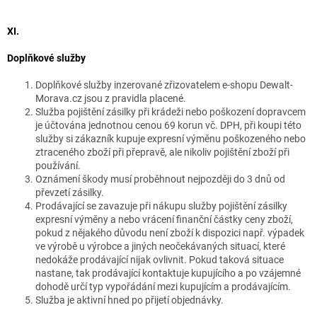
XI.
Doplňkové služby
Doplňkové služby inzerované zřizovatelem e-shopu Dewalt-
Morava.cz jsou z pravidla placené.
Služba pojištění zásilky při krádeži nebo poškození dopravcem
je účtována jednotnou cenou 69 korun vč. DPH, při koupi této
služby si zákazník kupuje expresní výměnu poškozeného nebo
ztraceného zboží při přepravě, ale nikoliv pojištění zboží při
používání.
Oznámení škody musí proběhnout nejpozději do 3 dnů od
převzetí zásilky.
Prodávající se zavazuje při nákupu služby pojištění zásilky
expresní výměny a nebo vrácení finanční částky ceny zboží,
pokud z nějakého důvodu není zboží k dispozici např. výpadek
ve výrobě u výrobce a jiných neočekávaných situací, které
nedokáže prodávající nijak ovlivnit. Pokud taková situace
nastane, tak prodávající kontaktuje kupujícího a po vzájemné
dohodě určí typ vypořádání mezi kupujícím a prodávajícím.
Služba je aktivní hned po přijetí objednávky.