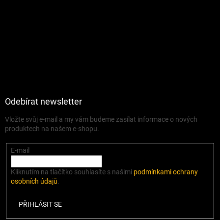
Odebírat newsletter
Vložte svůj e-mail a my vám budeme zasílat informace o nových
produktech na našem e-shopu.
E-mail
Kliknutím na tlačítko souhlasíte s našimi
podmínkami ochrany
osobních údajů
.
PŘIHLÁSIT SE