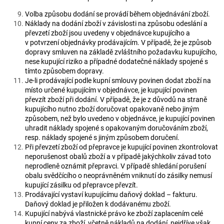
Volba způsobu dodání se provádí během objednávání zboží.
Náklady na dodání zboží v závislosti na způsobu odeslání a
převzetí zboží jsou uvedeny v objednávce kupujícího a
v potvrzení objednávky prodávajícím. V případě, že je způsob
dopravy smluven na základě zvláštního požadavku kupujícího,
nese kupující riziko a případné dodatečné náklady spojené s
tímto způsobem dopravy.
Je-li prodávající podle kupní smlouvy povinen dodat zboží na
místo určené kupujícím v objednávce, je kupující povinen
převzít zboží při dodání. V případě, že je z důvodů na straně
kupujícího nutno zboží doručovat opakovaně nebo jiným
způsobem, než bylo uvedeno v objednávce, je kupující povinen
uhradit náklady spojené s opakovaným doručováním zboží,
resp. náklady spojené s jiným způsobem doručení.
Při převzetí zboží od přepravce je kupující povinen zkontrolovat
neporušenost obalů zboží a v případě jakýchkoliv závad toto
neprodleně oznámit přepravci. V případě shledání porušení
obalu svědčícího o neoprávněném vniknutí do zásilky nemusí
kupující zásilku od přepravce převzít.
Prodávající vystaví kupujícímu daňový doklad – fakturu.
Daňový doklad je přiložen k dodávanému zboží.
Kupující nabývá vlastnické právo ke zboží zaplacením celé
kupní ceny za zboží, včetně nákladů na dodání, nejdříve však