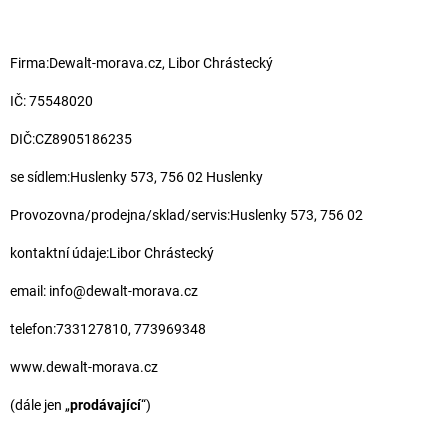
Firma:Dewalt-morava.cz, Libor Chrástecký
IČ: 75548020
DIČ:CZ8905186235
se sídlem:Huslenky 573, 756 02 Huslenky
Provozovna/prodejna/sklad/servis:Huslenky 573, 756 02
kontaktní údaje:Libor Chrástecký
email: info@dewalt-morava.cz
telefon:733127810, 773969348
www.dewalt-morava.cz
(dále jen „
prodávající
“)