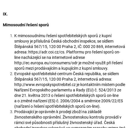
IX.
Mimosoudní řešení sporů
K mimosoudnímu řešení spotřebitelských sporů z kupní
smlouvy je příslušná Česká obchodní inspekce, se sídlem
Štěpánská 567/15, 120 00 Praha 2, IČ: 000 20 869, internetová
adresa: https://adr.coi.cz/cs. Platformu pro řešení sporů on-
line nacházející se na internetové adrese
http://ec.europa.eu/consumers/odr je možné využít při řešení
sporů mezi prodávajícím a kupujícím z kupní smlouvy.
Evropské spotřebitelské centrum Česká republika, se sídlem
Štěpánská 567/15, 120 00 Praha 2, internetová adresa:
http://www.evropskyspotrebitel.cz je kontaktním místem podle
Nařízení Evropského parlamentu a Rady (EU) č. 524/2013 ze
dne 21. května 2013 o řešení spotřebitelských sporů on-line
a o změně nařízení (ES) č. 2006/2004 a směrnice 2009/22/ES
(nařízení o řešení spotřebitelských sporů on-line).
Prodávající je oprávněn k prodeji zboží na základě
živnostenského oprávnění. Živnostenskou kontrolu provádí v
rámci své působnosti příslušný živnostenský úřad. Česká
obchodní inspekce vykonává ve vymezeném rozsahu mimo jiné