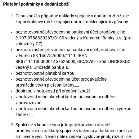
Platební podmínky a dodání zboží
Cenu zboží a případné náklady spojené s dodáním zboží dle
kupní smlouvy může kupující uhradit následujícími způsoby:
bezhotovostně převodem na bankovní účet prodávajícího
č.107-9788330267/0100 vedený u Komerční Banky a.s. (pro
zákazníky CZ)
bezhotovostně převodem na bankovní účet prodávajícího
v Eurech SK 1467526000/1111, IBAN
SK8711110000001467526000, BIC/SWIFT kód: UNCRSKBX
vedený u Unicredit bank a.s.
bezhotovostně platební kartou
bezhotovostně převodem na účet prodávajícího
prostřednictvím platební brány….,
dobírkou v hotovosti při předávní zboží,
v hotovosti nebo platební kartou při osobním odběru
v provozovně
v hotovosti nebo platební kartou při osobním odběru výdejně
zásilek…...
Společně s kupní cenou je kupující povinen uhradit
prodávajícímu náklady spojené s balením a dodáním zboží ve
smluvené výši. Není-li dále uvedeno výslovně jinak, rozumí se