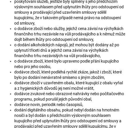
poskytování služeb, jestliže byly splněny s jeho předchozím
výslovným souhlasem před uplynutím lhůty pro odstoupení od
smlouvy a prodávající před uzavřením smlouvy sdělil
kupujícímu, že v takovém případě nemá právo na odstoupení
od smlouvy,
o dodávce zboží nebo služby, jejichž cena závisí na výchylkách
finančního trhu nezávisle na vůli prodávajícího a k němuž může
dojít během lhůty pro odstoupení od smlouvy,
o dodání alkoholických nápojů, jež mohou být dodány až po
uplynutí třiceti dnů a jejichž cena závisí na výchylkách
finančního trhu nezávislých na vůli prodávajícího,
o dodávce zboží, které bylo upraveno podle přání kupujícího
nebo pro jeho osobu,
dodávce zboží, které podléhá rychlé zkáze, jakož i zboží, které
bylo po dodání nenávratně smíseno s jiným zbožím,
dodávce zboží v uzavřeném obalu, které kupující z obalu vyňal
a z hygienických důvodů jej není možné vrátit,
dodávce zvukové nebo obrazové nahrávky nebo počítačového
programu, pokud porušil jejich původní obal,
dodávce novin, periodik nebo časopisů,
dodání digitálního obsahu, pokud nebyl dodán na hmotném
nosiči a byl dodán s předchozím výslovným souhlasem
kupujícího před uplynutím lhůty pro odstoupení od smlouvy a
prodávající před uzavřením smlouvy sdělil kupujícímu, že v