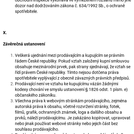
dozor nad dodržováním zákona č. 634/1992 Sb., o ochraně
spotřebitele.
X.
Závěrečná ustanovení
Veškerá ujednání mezi prodávajícím a kupujícím se právním
řádem České republiky. Pokud vztah založený kupní smlouvou
obsahuje mezinárodní prvek, pak strany sjednávají, že vztah se
řídí právem České republiky. Tímto nejsou dotčena práva
spotřebitele vyplývající z obecně závazných právních předpisů.
Prodávající není ve vztahu ke kupujícímu vázán žádnými
kodexy chování ve smyslu ustanovení § 1826 odst. 1 písm. e)
občanského zákoníku.
Všechna práva k webovým stránkám prodávajícího, zejména
autorská práva k obsahu, včetně rozvržení stránky, fotek,
filmů, grafik, ochranných známek, loga a dalšího obsahu a
prvků, náleží prodávajícímu. Je zakázáno kopírovat, upravovat
nebo jinak používat webové stránky nebo jejich část bez
souhlasu prodávajícího.