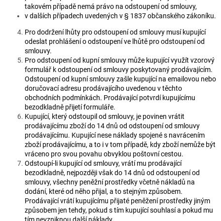
takovém případě nemá právo na odstoupení od smlouvy,
v dalších případech uvedených v § 1837 občanského zákoníku.
Pro dodržení lhůty pro odstoupení od smlouvy musí kupující
odeslat prohlášení o odstoupení ve lhůtě pro odstoupení od
smlouvy.
Pro odstoupení od kupní smlouvy může kupující využít vzorový
formulář k odstoupení od smlouvy poskytovaný prodávajícím.
Odstoupení od kupní smlouvy zašle kupující na emailovou nebo
doručovací adresu prodávajícího uvedenou v těchto
obchodních podmínkách. Prodávající potvrdí kupujícímu
bezodkladně přijetí formuláře.
Kupující, který odstoupil od smlouvy, je povinen vrátit
prodávajícímu zboží do 14 dnů od odstoupení od smlouvy
prodávajícímu. Kupující nese náklady spojené s navrácením
zboží prodávajícímu, a to i v tom případě, kdy zboží nemůže být
vráceno pro svou povahu obvyklou poštovní cestou.
Odstoupí-li kupující od smlouvy, vrátí mu prodávající
bezodkladně, nejpozději však do 14 dnů od odstoupení od
smlouvy, všechny peněžní prostředky včetně nákladů na
dodání, které od něho přijal, a to stejným způsobem.
Prodávající vrátí kupujícímu přijaté peněžení prostředky jiným
způsobem jen tehdy, pokud s tím kupující souhlasí a pokud mu
tím nevzniknou další náklady.