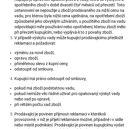
spotřebního zboží v době dvaceti čtyř měsíců od převzetí. Toto
ustanovení se nepoužije u zboží prodávaného za nižší cenu na
vadu, pro kterou byla nižší cena ujednána, na opotřebení zboží
způsobené jeho obvyklým užíváním, u použitého zboží na vadu
odpovídající míře používání nebo opotřebení, kterou zboží mělo
při převzetí kupujícím, nebo vyplývá-li to z povahy zboží.
V případě výskytu vady může kupující prodávajícímu předložit
reklamaci a požadovat:
výměnu za nové zboží,
opravu zboží,
přiměřenou slevu z kupní ceny,
odstoupit od smlouvy.
Kupující má právo odstoupit od smlouvy,
pokud má zboží podstatnou vadu,
pokud nemůže věc řádně užívat pro opakovaný výskyt vady
nebo vad po opravě,
při větším počtu vad zboží.
Prodávající je povinen přijmout reklamaci v kterékoli
provozovně, v níž je přijetí reklamace možné, případně i v sídle
nebo místě podnikání. Prodávající je povinen kupujícímu vydat