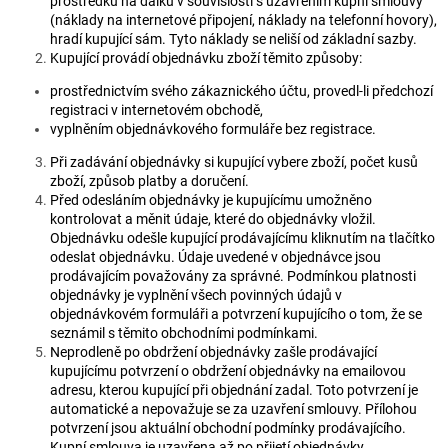
prostředků na dálku v souvislosti s uzavřením kupní smlouvy
(náklady na internetové připojení, náklady na telefonní hovory),
hradí kupující sám. Tyto náklady se neliší od základní sazby.
Kupující provádí objednávku zboží těmito způsoby:
prostřednictvím svého zákaznického účtu, provedl-li předchozí
registraci v internetovém obchodě,
vyplněním objednávkového formuláře bez registrace.
Při zadávání objednávky si kupující vybere zboží, počet kusů
zboží, způsob platby a doručení.
Před odesláním objednávky je kupujícímu umožněno
kontrolovat a měnit údaje, které do objednávky vložil.
Objednávku odešle kupující prodávajícímu kliknutím na tlačítko
odeslat objednávku. Údaje uvedené v objednávce jsou
prodávajícím považovány za správné. Podmínkou platnosti
objednávky je vyplnění všech povinných údajů v
objednávkovém formuláři a potvrzení kupujícího o tom, že se
seznámil s těmito obchodními podmínkami.
Neprodleně po obdržení objednávky zašle prodávající
kupujícímu potvrzení o obdržení objednávky na emailovou
adresu, kterou kupující při objednání zadal. Toto potvrzení je
automatické a nepovažuje se za uzavření smlouvy. Přílohou
potvrzení jsou aktuální obchodní podmínky prodávajícího.
Kupní smlouva je uzavřena až po přijetí objednávky