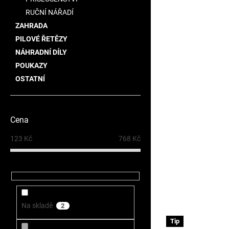
RUČNÍ NÁŘADÍ
ZAHRADA
PILOVÉ ŘETĚZY
NÁHRADNÍ DÍLY
POUKAZY
OSTATNÍ
Cena
123
Kč
768
Kč
Na skladě
2
Tip