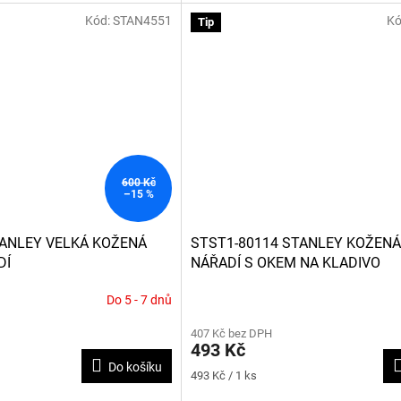
Kód:
STAN4551
Kó
Tip
600 Kč
–15 %
TANLEY VELKÁ KOŽENÁ
STST1-80114 STANLEY KOŽENÁ
DÍ
NÁŘADÍ S OKEM NA KLADIVO
Do 5 - 7 dnů
407 Kč bez DPH
493 Kč
Do košíku
Měrná
493 Kč / 1 ks
cena: