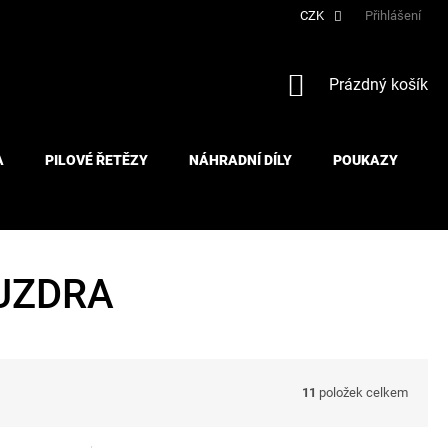
CZK
Přihlášení
NÁKUPNÍ
Prázdný košík
KOŠÍK
A
PILOVÉ ŘETĚZY
NÁHRADNÍ DÍLY
POUKAZY
UZDRA
11
položek celkem