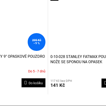
205 Kč
–9 %
EY 9" OPASKOVÉ POUZDRO
0-10-028 STANLEY FATMAX PO
NOŽE SE SPONOU NA OPASEK
Do 5 - 7 dnů
117 Kč bez DPH
Do košíku
141 Kč
O
v