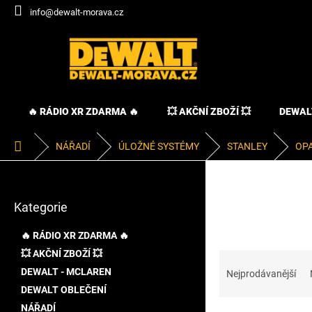
Přejít
info@dewalt-morava.cz
na
obsah
🔥 RÁDIO XR ZDARMA 🔥
💥 AKČNÍ ZBOŽÍ 💥
DEWAL
Domů
NÁŘADÍ
ÚLOŽNÉ SYSTÉMY
STANLEY
OP
P
o
Přeskočit
s
Kategorie
kategorie
t
r
🔥 RÁDIO XR ZDARMA 🔥
a
💥 AKČNÍ ZBOŽÍ 💥
Ř
n
a
DEWALT - MCLAREN
n
Nejprodávanější
z
í
DEWALT OBLEČENÍ
e
p
NÁŘADÍ