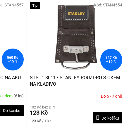
d:
STAN4557
Kód:
STAN4554
Tip
560 Kč
137 Kč
–15 %
–10 %
O NA AKU
STST1-80117 STANLEY POUZDRO S OKEM
NA KLADIVO
kladem
(6 ks)
Do 5 - 7 dnů
Průměrné
hodnocení
102 Kč bez DPH
produktu
Do košíku
123 Kč
je
Do košíku
5,0
Měrná
123 Kč / 1 ks
z
cena:
5