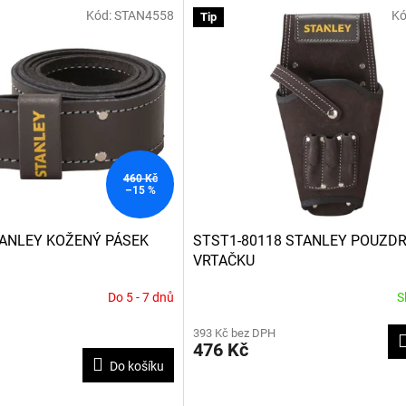
Kód:
STAN4558
Kó
Tip
460 Kč
–15 %
TANLEY KOŽENÝ PÁSEK
STST1-80118 STANLEY POUZDR
VRTAČKU
Do 5 - 7 dnů
S
393 Kč bez DPH
476 Kč
Do košíku