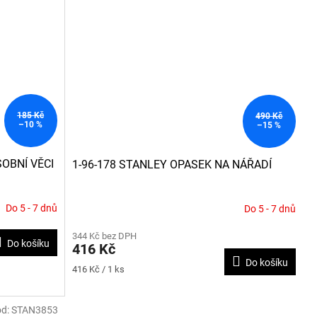
185 Kč
490 Kč
–10 %
–15 %
SOBNÍ VĚCI
1-96-178 STANLEY OPASEK NA NÁŘADÍ
Do 5 - 7 dnů
Do 5 - 7 dnů
344 Kč bez DPH
Do košíku
416 Kč
Do košíku
Měrná
416 Kč / 1 ks
cena:
ód:
STAN3853