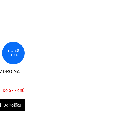
157 Kč
–10 %
UZDRO NA
Do 5 - 7 dnů
Do košíku