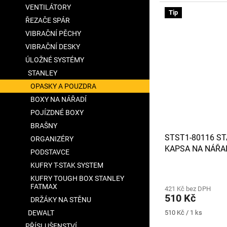
VENTILÁTORY
Tip
ŘEZAČE SPÁR
VIBRAČNÍ PĚCHY
VIBRAČNÍ DESKY
ÚLOŽNÉ SYSTÉMY
STANLEY
OPASKY A POUZDRA
BOXY NA NÁŘADÍ
POJÍZDNÉ BOXY
BRAŠNY
STST1-80116 S
ORGANIZÉRY
KAPSA NA NÁŘA
PODSTAVCE
KUFRY T-STAK SYSTEM
KUFRY TOUGH BOX STANLEY
FATMAX
421 Kč bez DPH
510 Kč
DRŽÁKY NA STĚNU
Měrná
DEWALT
510 Kč / 1 ks
cena:
PŘÍSLUŠENSTVÍ