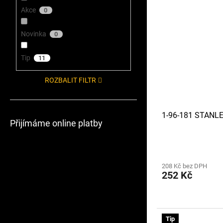
Akce
0
Novinka
0
Tip
11
ROZBALIT FILTR
1-96-181 STANL
Přijímáme online platby
208 Kč bez DPH
252 Kč
Tip