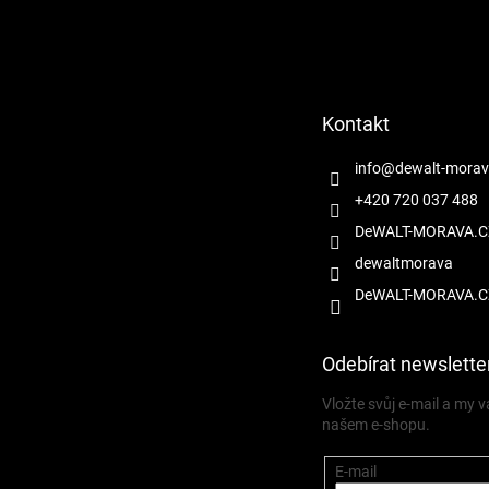
Z
á
p
a
t
Kontakt
í
info
@
dewalt-morav
+420 720 037 488
DeWALT-MORAVA.C
dewaltmorava
DeWALT-MORAVA.C
Odebírat newslette
Vložte svůj e-mail a my
našem e-shopu.
E-mail