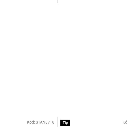
Kód:
STAN8718
Kó
Tip