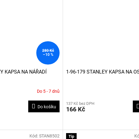
280 Kč
–10 %
EY KAPSA NA NÁŘADÍ
1-96-179 STANLEY KAPSA NA O
Do 5 - 7 dnů
137 Kč bez DPH
Do košíku
166 Kč
Kód:
STAN8502
K
Tip