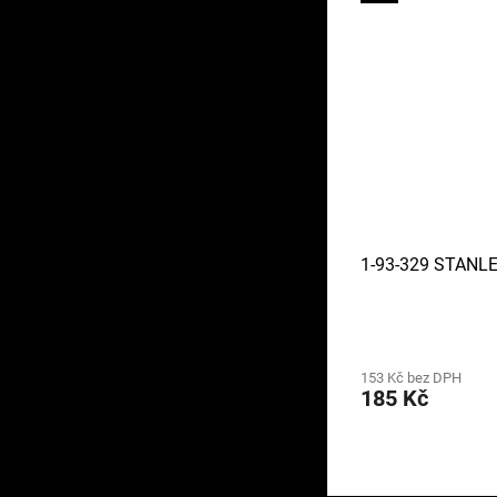
1-93-329 STANL
153 Kč bez DPH
185 Kč