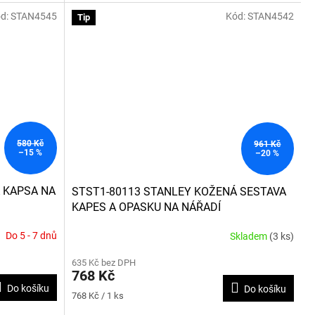
hvězdiček.
d:
STAN4545
Kód:
STAN4542
Tip
580 Kč
961 Kč
–15 %
–20 %
 KAPSA NA
STST1-80113 STANLEY KOŽENÁ SESTAVA
KAPES A OPASKU NA NÁŘADÍ
Do 5 - 7 dnů
Skladem
(3 ks)
Průměrné
hodnocení
635 Kč bez DPH
produktu
768 Kč
je
Do košíku
Do košíku
5,0
Měrná
768 Kč / 1 ks
z
cena: