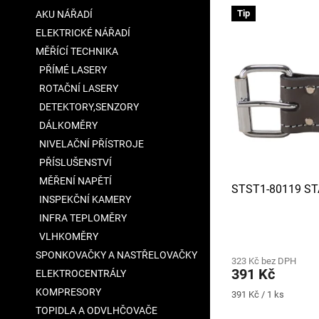
V
n
a
Tip
AKU NÁŘADÍ
ý
í
n
ELEKTRICKÉ NÁŘADÍ
p
p
e
i
r
MĚŘÍCÍ TECHNIKA
l
s
o
PŘÍMÉ LASERY
p
d
ROTAČNÍ LASERY
r
u
DETEKTORY,SENZORY
o
k
DÁLKOMĚRY
d
t
u
NIVELAČNÍ PŘÍSTROJE
ů
k
PŘÍSLUŠENSTVÍ
t
MĚŘENÍ NAPĚTÍ
STST1-80119 S
ů
INSPEKČNÍ KAMERY
INFRA TEPLOMĚRY
VLHKOMĚRY
SPONKOVAČKY A NASTŘELOVAČKY
323 Kč bez DPH
391 Kč
ELEKTROCENTRÁLY
KOMPRESORY
Měrná
391 Kč / 1 ks
cena:
TOPIDLA A ODVLHČOVAČE