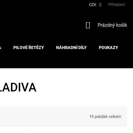
CZK
Přihlášení
NÁKUPNÍ
Prázdný košík
KOŠÍK
A
PILOVÉ ŘETĚZY
NÁHRADNÍ DÍLY
POUKAZY
LADIVA
11
položek celkem