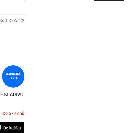
3,4
z
5
Kód:
DEW522
hvězdiček.
4 090 Kč
–17 %
É KLADIVO
Do 5 - 7 dnů
Do košíku