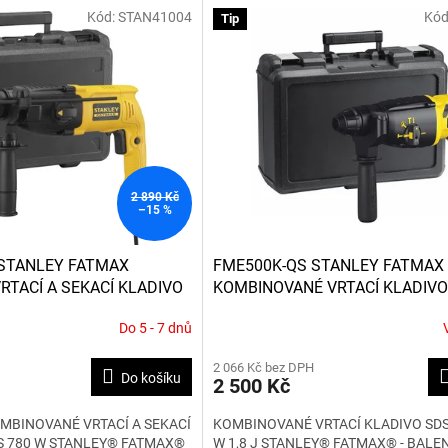
Kód:
STAN41004
Kód
Tip
2 890 Kč
–15 %
STANLEY FATMAX
FME500K-QS STANLEY FATMAX
TACÍ A SEKACÍ KLADIVO
KOMBINOVANÉ VRTACÍ KLADIVO
W
750 W 1,8 J - BALENÍ V KUFRU
Do 5 - 7 dnů
Průměrné
hodnocení
2 066 Kč bez DPH
produktu
Do košíku
2 500 Kč
je
5,0
MBINOVANÉ VRTACÍ A SEKACÍ
KOMBINOVANÉ VRTACÍ KLADIVO SDS
z
US 780 W STANLEY® FATMAX®
W 1,8 J STANLEY® FATMAX® - BALE
5