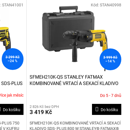
:
STAN41001
Kód:
STAN40998
3 299 Kč
3 999 Kč
–24 %
–14 %
SFMEH210K-QS STANLEY FATMAX
 SDS-PLUS
KOMBINOVANÉ VRTACÍ A SEKACÍ KLADIVO
SDS- PLUS 800 W
Více jak měsíc
Do 5 - 7 dnů
Průměrné
hodnocení
2 826 Kč bez DPH
produktu
Do košíku
Do košíku
3 419 Kč
je
5,0
-PLUS 750
SFMEH210K-QS KOMBINOVANÉ VRTACÍ A SEKACÍ
z
NÍ V KUFRU
KLADIVO SDS- PLUS 800 W STANLEY® FATMAX®
5