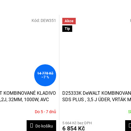
Kód:
DEW351
Akce
Tip
14 778 Kč
–7 %
T KOMBINOVANÉ KLADIVO
D25333K DeWALT KOMBINOVAN
,2J, 32MM, 1000W, AVC
SDS PLUS , 3,5 J ÚDER, VRTÁK 
950W, KUFR T-STAK
Do 5 - 7 dnů
S
Průměrné
hodnocení
5 664 Kč bez DPH
produktu
Do košíku
6 854 Kč
je