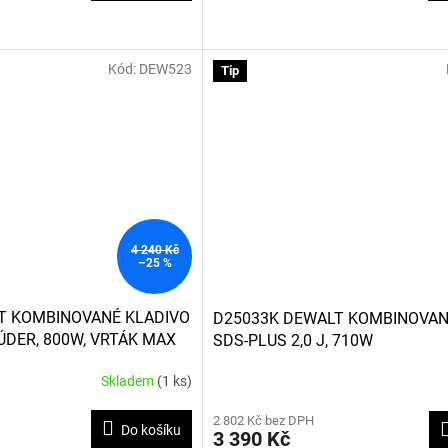
3,8
z
5
Kód:
DEW523
hvězdiček.
Tip
4 240 Kč
–25 %
T KOMBINOVANÉ KLADIVO
D25033K DEWALT KOMBINOVAN
 ÚDER, 800W, VRTÁK MAX
SDS-PLUS 2,0 J, 710W
Skladem
(1 ks)
Průměrné
hodnocení
2 802 Kč bez DPH
produktu
Do košíku
3 390 Kč
je