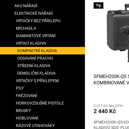
V
n
a
Tip
AKU NÁŘADÍ
ý
í
n
ELEKTRICKÉ NÁŘADÍ
p
p
e
i
r
VRTAČKY BEZ PŘÍKLEPU
l
s
o
MÍCHADLA
p
d
DIAMANTOVÉ VRTÁNÍ
r
u
VRTACÍ KLADIVA
o
k
KOMPAKTNÍ KLADIVA
d
t
u
ODSÁVÁNÍ PRACHU
ů
k
STŘEDNÍ KLADIVA
t
DEMOLIČNÍ KLADIVA
SFMEH200K-QS 
ů
VRTAČKY S PŘÍKLEPEM
KOMBINOVANÉ VR
PILY
SDS- PLUS 780 
Průměrné
FRÉZOVÁNÍ
hodnocení
HORKOVZDUŠNÉ PISTOLE
2 017 Kč bez DPH
produktu
2 440 Kč
BRUSKY
je
4,8
HOBLOVÁNÍ
SFMEH200K-QS KO
z
RÁZOVÉ UTAHOVÁKY
KLADIVO SDS- PL
5