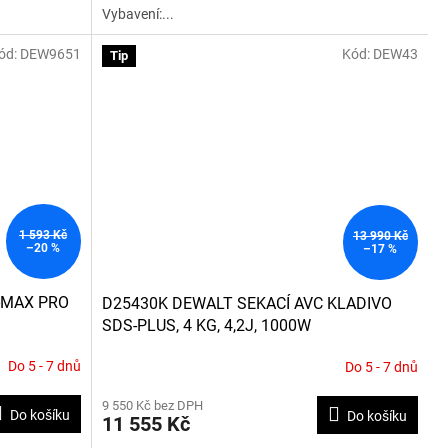
Vybavení:...
hvězdiček.
ód:
DEW9651
Kód:
DEW43
Tip
1 593 Kč
13 990 Kč
–20 %
–17 %
-MAX PRO
D25430K DEWALT SEKACÍ AVC KLADIVO
SDS-PLUS, 4 KG, 4,2J, 1000W
Do 5 - 7 dnů
Do 5 - 7 dnů
9 550 Kč bez DPH
Do košíku
Do košíku
11 555 Kč