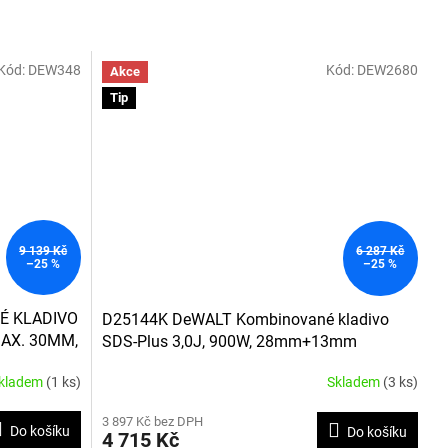
Kód:
DEW348
Kód:
DEW2680
Akce
Tip
9 139 Kč
6 287 Kč
–25 %
–25 %
É KLADIVO
D25144K DeWALT Kombinované kladivo
MAX. 30MM,
SDS-Plus 3,0J, 900W, 28mm+13mm
rychlovýměnné sklíčidlo
kladem
(1 ks)
Skladem
(3 ks)
Průměrné
hodnocení
3 897 Kč bez DPH
produktu
Do košíku
Do košíku
4 715 Kč
je