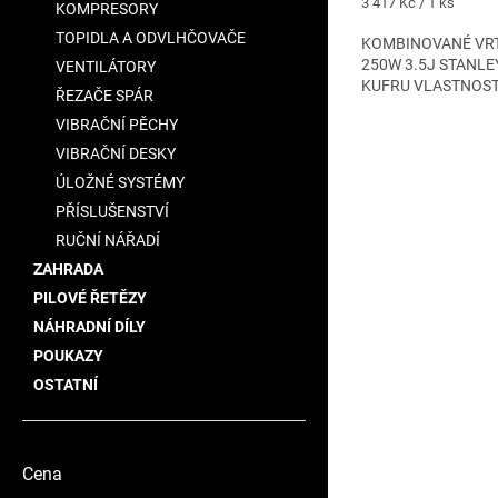
Měrná
3 417 Kč / 1 ks
KOMPRESORY
z
cena:
TOPIDLA A ODVLHČOVAČE
5
KOMBINOVANÉ VRT
hvězdiček.
250W 3.5J STANLE
VENTILÁTORY
KUFRU VLASTNOSTI
ŘEZAČE SPÁR
VIBRAČNÍ PĚCHY
VIBRAČNÍ DESKY
ÚLOŽNÉ SYSTÉMY
PŘÍSLUŠENSTVÍ
RUČNÍ NÁŘADÍ
ZAHRADA
PILOVÉ ŘETĚZY
NÁHRADNÍ DÍLY
POUKAZY
OSTATNÍ
Cena