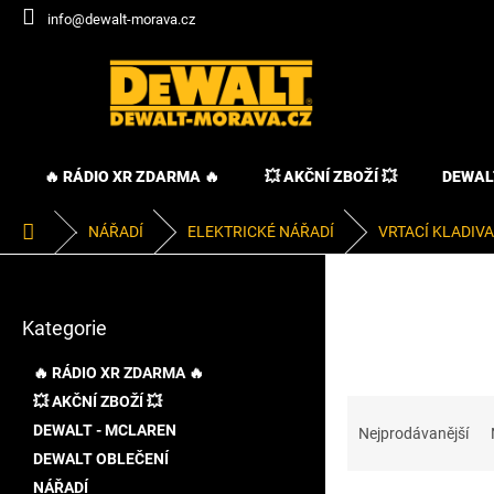
Přejít
info@dewalt-morava.cz
na
obsah
🔥 RÁDIO XR ZDARMA 🔥
💥 AKČNÍ ZBOŽÍ 💥
DEWAL
Domů
NÁŘADÍ
ELEKTRICKÉ NÁŘADÍ
VRTACÍ KLADIVA
P
o
Přeskočit
s
Kategorie
kategorie
t
r
🔥 RÁDIO XR ZDARMA 🔥
a
💥 AKČNÍ ZBOŽÍ 💥
Ř
n
a
DEWALT - MCLAREN
n
Nejprodávanější
z
í
DEWALT OBLEČENÍ
e
p
NÁŘADÍ