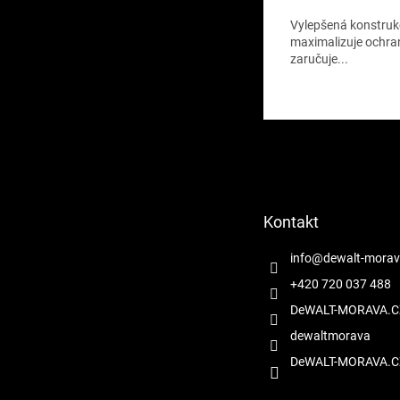
3,4
Vylepšená konstruk
z
maximalizuje ochra
5
zaručuje...
hvězdiček.
Z
á
p
a
t
Kontakt
í
info
@
dewalt-morav
+420 720 037 488
DeWALT-MORAVA.C
dewaltmorava
DeWALT-MORAVA.C