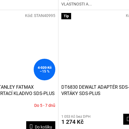
VLASTNOSTI A...
hvězdiček.
Kód:
STAN40995
K
Tip
4 020 Kč
–15 %
TANLEY FATMAX
DT6830 DEWALT ADAPTÉR SDS
RTACÍ KLADIVO SDS-PLUS
VRTÁKY SDS-PLUS
ALENÍ V KUFRU
Do 5 - 7 dnů
1 053 Kč bez DPH
1 274 Kč
Do košíku