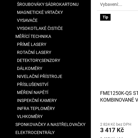
Vybavení:...
ŠROUBOVÁKY SÁDROKARTONU
hvězdiček.
MAGNETICKÉ VRTAČKY
Tip
VYSAVAČE
VYSOKOTLAKÉ ČISTIČE
MĚŘÍCÍ TECHNIKA
PŘÍMÉ LASERY
ROTAČNÍ LASERY
DETEKTORY,SENZORY
DÁLKOMĚRY
NIVELAČNÍ PŘÍSTROJE
PŘÍSLUŠENSTVÍ
MĚŘENÍ NAPĚTÍ
FME1250K-QS S
KOMBINOVANÉ V
INSPEKČNÍ KAMERY
1 250W 3.5J - B
INFRA TEPLOMĚRY
Průměrné
VLHKOMĚRY
hodnocení
SPONKOVAČKY A NASTŘELOVAČKY
2 824 Kč bez DPH
produktu
3 417 Kč
je
ELEKTROCENTRÁLY
3,7