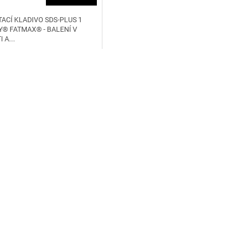
ACÍ KLADIVO SDS-PLUS 1
Y® FATMAX® - BALENÍ V
 A...