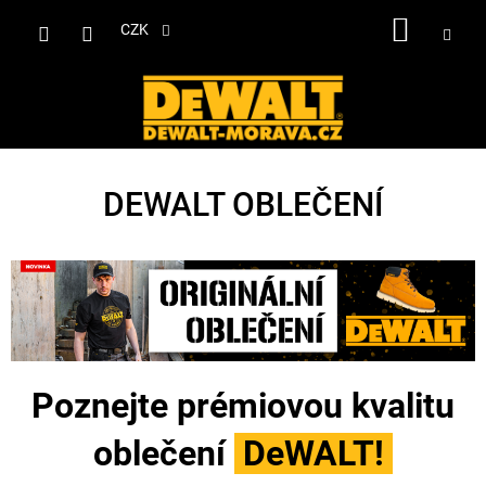
Přejít
NÁKUP
na
CZK
obsah
KOŠÍK
DEWALT OBLEČENÍ
Poznejte prémiovou kvalitu
oblečení
DeWALT!