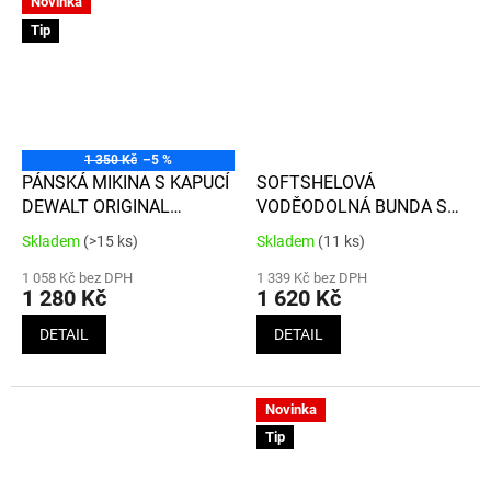
Novinka
Tip
1 350 Kč
–5 %
PÁNSKÁ MIKINA S KAPUCÍ
SOFTSHELOVÁ
DEWALT ORIGINAL
VODĚODOLNÁ BUNDA S
ČERNO/ŠEDÁ STRATFORD
KAPUCÍ DEWALT TOUGH
Skladem
(>15 ks)
Skladem
(11 ks)
Průměrné
Průměrné
HOODED*
ČERNÁ*
hodnocení
hodnocení
1 058 Kč bez DPH
1 339 Kč bez DPH
produktu
produktu
1 280 Kč
1 620 Kč
je
je
5,0
3,6
DETAIL
DETAIL
z
z
5
5
hvězdiček.
hvězdiček.
Novinka
Tip