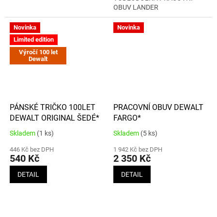
hvězdiček.
hvězdiček.
OBUV LANDER
Novinka
Novinka
Limited edition
Výročí 100 let
Dewalt
PÁNSKÉ TRIČKO 100LET
PRACOVNÍ OBUV DEWALT
DEWALT ORIGINAL ŠEDÉ*
FARGO*
Skladem
(1 ks)
Skladem
(5 ks)
Průměrné
Průměrné
hodnocení
hodnocení
446 Kč bez DPH
1 942 Kč bez DPH
produktu
produktu
540 Kč
2 350 Kč
je
je
5,0
3,8
DETAIL
DETAIL
z
z
5
5
hvězdiček.
hvězdiček.