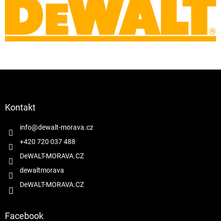
v
k
y
v
ý
p
i
s
Z
u
á
p
a
Kontakt
t
í
info
@
dewalt-morava.cz
+420 720 037 488
DeWALT-MORAVA.CZ
dewaltmorava
DeWALT-MORAVA.CZ
Facebook