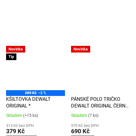
Novinka
Novinka
Tip
389 Kč
–2 %
KŠILTOVKA DEWALT
PÁNSKÉ POLO TRIČKO
ORIGINAL *
DEWALT ORIGINAL ČERNÉ
RUTLAND
Skladem
(>15 ks)
Skladem
(7 ks)
Průměrné
Průměrné
PERFORMANCE*
hodnocení
hodnocení
313 Kč bez DPH
570 Kč bez DPH
produktu
produktu
379 Kč
690 Kč
je
je