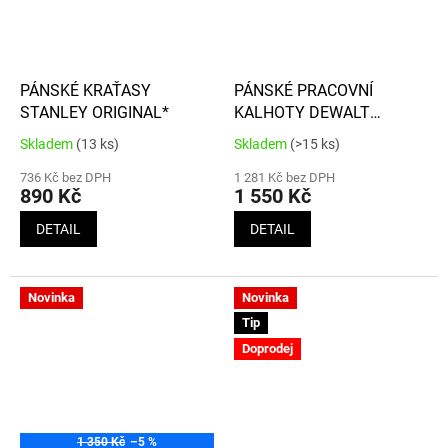
PÁNSKÉ KRAŤASY
PÁNSKÉ PRACOVNÍ
STANLEY ORIGINAL*
KALHOTY DEWALT
FAIRHAVEN PRO-
Skladem
(13 ks)
Skladem
(>15 ks)
Průměrné
Průměrné
STRETCH*
hodnocení
hodnocení
736 Kč bez DPH
1 281 Kč bez DPH
produktu
produktu
890 Kč
1 550 Kč
je
je
5,0
3,9
DETAIL
DETAIL
z
z
5
5
hvězdiček.
hvězdiček.
Novinka
Novinka
Tip
Doprodej
1 350 Kč
–5 %