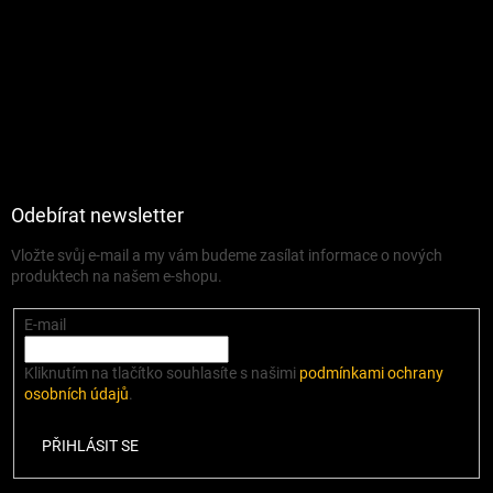
Odebírat newsletter
Vložte svůj e-mail a my vám budeme zasílat informace o nových
produktech na našem e-shopu.
E-mail
Kliknutím na tlačítko souhlasíte s našimi
podmínkami ochrany
osobních údajů
.
PŘIHLÁSIT SE