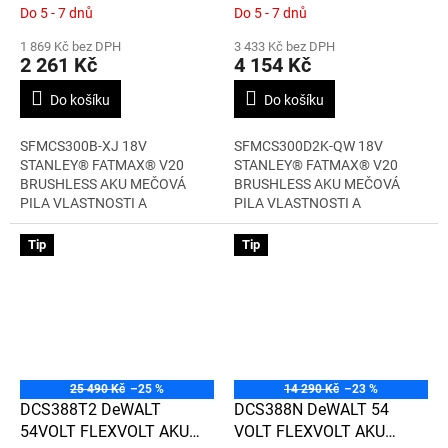
PILA, BEZ BATERIE A
PILA
Do 5 - 7 dnů
Do 5 - 7 dnů
NABÍJEČKY
1 869 Kč bez DPH
3 433 Kč bez DPH
2 261 Kč
4 154 Kč
Do košíku
Do košíku
SFMCS300B-XJ 18V
SFMCS300D2K-QW 18V
STANLEY® FATMAX® V20
STANLEY® FATMAX® V20
BRUSHLESS AKU MEČOVÁ
BRUSHLESS AKU MEČOVÁ
PILA VLASTNOSTI A
PILA VLASTNOSTI A
VÝHODY...
VÝHODY...
Tip
Tip
25 490 Kč
–25 %
14 290 Kč
–23 %
DCS388T2 DeWALT
DCS388N DeWALT 54
54VOLT FLEXVOLT AKU
VOLT FLEXVOLT AKU