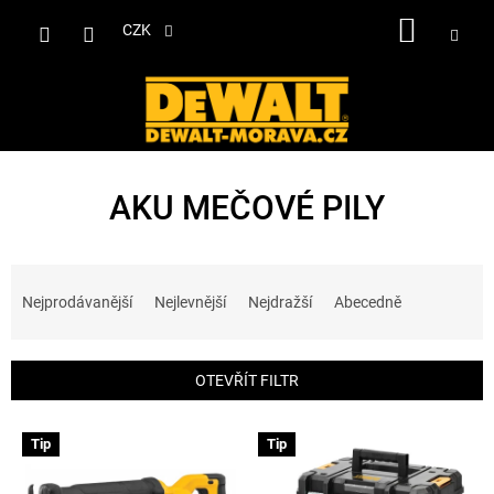
Přejít
NÁKUP
na
CZK
obsah
KOŠÍK
AKU MEČOVÉ PILY
Ř
a
Nejprodávanější
Nejlevnější
Nejdražší
Abecedně
z
e
n
OTEVŘÍT FILTR
í
p
V
r
Tip
Tip
ý
o
p