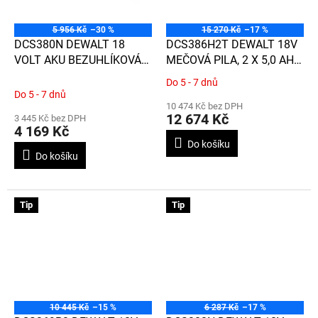
5 956 Kč
–30 %
15 270 Kč
–17 %
DCS380N DEWALT 18
DCS386H2T DEWALT 18V
VOLT AKU BEZUHLÍKOVÁ
MEČOVÁ PILA, 2 X 5,0 AH
MEČOVÁ PILA, BEZ
BATERIE POWERSTACK,
Do 5 - 7 dnů
Průměrné
BATERIE A NABÍJEČKY, V
NABÍJEČKA, KUFR T-STAK
Do 5 - 7 dnů
hodnocení
KRABICI
10 474 Kč bez DPH
produktu
12 674 Kč
3 445 Kč bez DPH
je
4 169 Kč
5,0
Do košíku
z
Do košíku
5
hvězdiček.
Tip
Tip
10 445 Kč
–15 %
6 287 Kč
–17 %