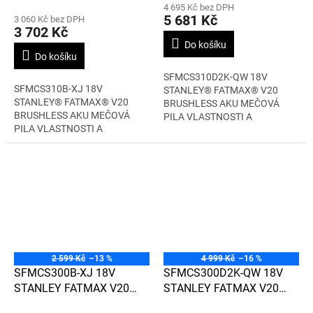
NABÍJEČKY
4 695 Kč bez DPH
produktu
5 681 Kč
3 060 Kč bez DPH
je
3 702 Kč
4,7
Do košíku
z
Do košíku
5
SFMCS310D2K-QW 18V
hvězdiček.
SFMCS310B-XJ 18V
STANLEY® FATMAX® V20
STANLEY® FATMAX® V20
BRUSHLESS AKU MEČOVÁ
BRUSHLESS AKU MEČOVÁ
PILA VLASTNOSTI A
PILA VLASTNOSTI A
VÝHODY...
VÝHODY...
2 599 Kč
–13 %
4 999 Kč
–16 %
SFMCS300B-XJ 18V
SFMCS300D2K-QW 18V
STANLEY FATMAX V20
STANLEY FATMAX V20
BRUSHLESS AKU MEČOVÁ
BRUSHLESS AKU MEČOVÁ