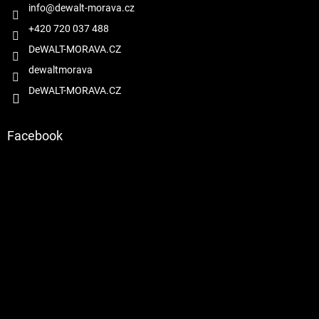
í
info
@
dewalt-morava.cz
k
y
+420 720 037 488
v
DeWALT-MORAVA.CZ
ý
p
dewaltmorava
i
DeWALT-MORAVA.CZ
s
u
Facebook