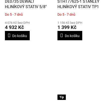
DE0735 DEWALT
STHT77625-1 STANLEY
HLINÍKOVÝ STATIV 5/8"
HLINÍKOVÝ STATIV TP1
Do 5 - 7 dnů
Do 5 - 7 dnů
Průměrné
Průměrné
hodnocení
hodnocení
4 076 Kč bez DPH
1 156 Kč bez DPH
produktu
produktu
4 932 Kč
1 399 Kč
je
je
5,0
5,0
Do košíku
Do košíku
z
z
5
5
hvězdiček.
hvězdiček.
Tip