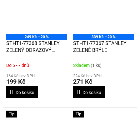
249 Kč
–20 %
339 Kč
–20 %
STHT1-77368 STANLEY
STHT1-77367 STANLEY
ZELENÝ ODRAZOVÝ
ZELENÉ BRÝLE
TERČÍK
Do 5 - 7 dnů
Skladem
(1 ks)
164 Kč bez DPH
224 Kč bez DPH
199 Kč
271 Kč
Do košíku
Do košíku
Tip
Tip