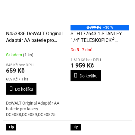
2 799 Kč
–30 %
N453836 DeWALT Original
STHT77643-1 STANLEY
Adaptár AA baterie pro
1/4" TELESKOPICKÝ
lasery
STATIV S NASTAVITELNOU
Do 5 - 7 dnů
Průměrné
DCE088,DCE089,DCE0825
HLAVICÍ
Skladem
(1 ks)
hodnocení
1 619 Kč bez DPH
produktu
1 959 Kč
545 Kč bez DPH
je
659 Kč
5,0
Do košíku
Měrná
z
659 Kč / 1 ks
cena:
5
Do košíku
hvězdiček.
DeWALT Original Adaptár AA
baterie pro lasery
DCE088,DCE089,DCE0825
Tip
Tip