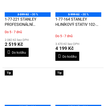
3 599 Kč
–30 %
5 999 Kč
–30 %
1-77-221 STANLEY
1-77-164 STANLEY
PROFESIONÁLNÍ
HLINÍKOVÝ STATIV 102-
ROZPĚRNÁ
292 CM
Do 5 - 7 dnů
Průměrné
TELESKOPICKÁ TYČ 2,8 M
Do 5 - 7 dnů
hodnocení
2 082 Kč bez DPH
produktu
2 519 Kč
3 470 Kč bez DPH
je
4 199 Kč
5,0
Do košíku
z
Do košíku
5
hvězdiček.
Tip
Tip