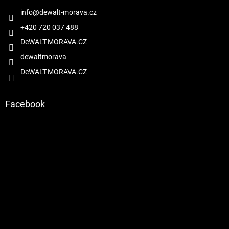
t
í
í
info
@
dewalt-morava.cz
p
r
+420 720 037 488
v
DeWALT-MORAVA.CZ
k
y
dewaltmorava
v
DeWALT-MORAVA.CZ
ý
p
i
s
Facebook
u