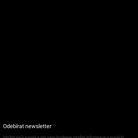
Odebírat newsletter
Vložte svůj e-mail a my vám budeme zasílat informace o nových