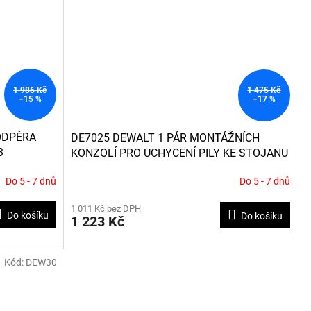
1 986 Kč
1 475 Kč
–15 %
–17 %
ODPĚRA
DE7025 DEWALT 1 PÁR MONTÁŽNÍCH
3
KONZOLÍ PRO UCHYCENÍ PILY KE STOJANU
PRO DE7023, DE7033 A DE7035
Do 5 - 7 dnů
Do 5 - 7 dnů
1 011 Kč bez DPH
Do košíku
Do košíku
1 223 Kč
Kód:
DEW30