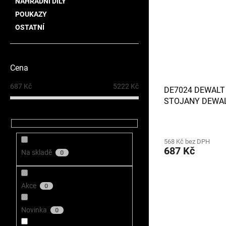
NÁHRADNÍ DÍLY
POUKAZY
OSTATNÍ
Cena
687
Kč
5222
Kč
DE7024 DEWALT
STOJANY DEWAL
DE7035
568 Kč bez DPH
687 Kč
Na skladě
0
Akce
0
Novinka
0