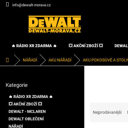
Přejít
info@dewalt-morava.cz
na
obsah
🔥 RÁDIO XR ZDARMA 🔥
💥 AKČNÍ ZBOŽÍ 💥
DEWAL
Domů
NÁŘADÍ
AKU NÁŘADÍ
AKU POKOSOVÉ A STOLN
P
o
Přeskočit
s
Kategorie
kategorie
t
r
🔥 RÁDIO XR ZDARMA 🔥
a
💥 AKČNÍ ZBOŽÍ 💥
Ř
n
a
DEWALT - MCLAREN
n
Nejprodávanější
z
í
DEWALT OBLEČENÍ
e
p
NÁŘADÍ