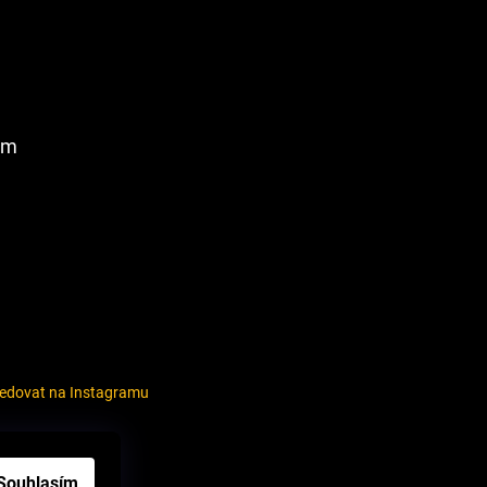
am
ledovat na Instagramu
louvy
Souhlasím