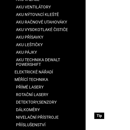
hvězdiček.
AKU VENTILÁTORY
AKU NÝTOVACÍ KLEŠTĚ
AKU RAČNOVÉ UTAHOVÁKY
AKU VYSOKOTLAKÉ ČISTIČE
AKU PŘÍSAVKY
AKU LEŠTIČKY
AKU PÁJKY
AKU TECHNIKA DEWALT
POWERSHIFT
ELEKTRICKÉ NÁŘADÍ
MĚŘÍCÍ TECHNIKA
PŘÍMÉ LASERY
ROTAČNÍ LASERY
DETEKTORY,SENZORY
DÁLKOMĚRY
Tip
NIVELAČNÍ PŘÍSTROJE
PŘÍSLUŠENSTVÍ