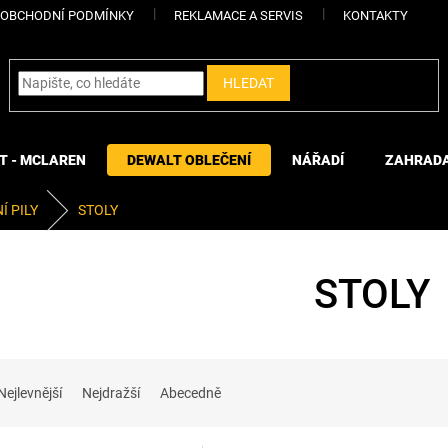
OBCHODNÍ PODMÍNKY
REKLAMACE A SERVIS
KONTAKTY
HLEDAT
T - MCLAREN
DEWALT OBLEČENÍ
NÁŘADÍ
ZAHRAD
Í PILY
STOLY
STOLY
Nejlevnější
Nejdražší
Abecedně