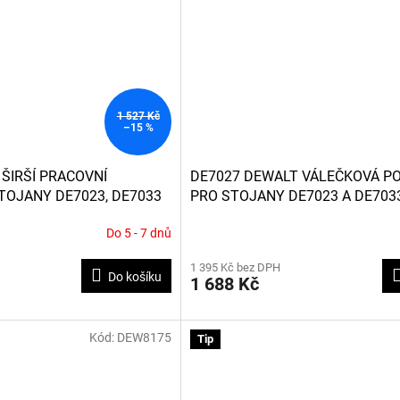
1 527 Kč
–15 %
ŠIRŠÍ PRACOVNÍ
DE7027 DEWALT VÁLEČKOVÁ P
TOJANY DE7023, DE7033
PRO STOJANY DE7023 A DE703
Do 5 - 7 dnů
1 395 Kč bez DPH
Do košíku
1 688 Kč
Kód:
DEW8175
Tip