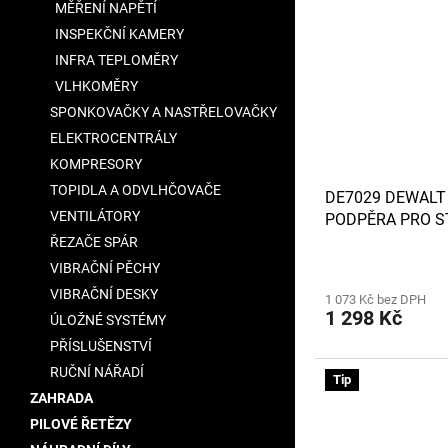
MĚŘENÍ NAPĚTÍ
INSPEKČNÍ KAMERY
INFRA TEPLOMĚRY
VLHKOMĚRY
SPONKOVAČKY A NASTŘELOVAČKY
ELEKTROCENTRÁLY
KOMPRESORY
TOPIDLA A ODVLHČOVAČE
DE7029 DEWALT 
VENTILÁTORY
PODPĚRA PRO S
A DE7033
ŘEZAČE SPÁR
VIBRAČNÍ PĚCHY
VIBRAČNÍ DESKY
1 073 Kč bez DPH
1 298 Kč
ÚLOŽNÉ SYSTÉMY
PŘÍSLUŠENSTVÍ
RUČNÍ NÁŘADÍ
Tip
ZAHRADA
PILOVÉ ŘETĚZY