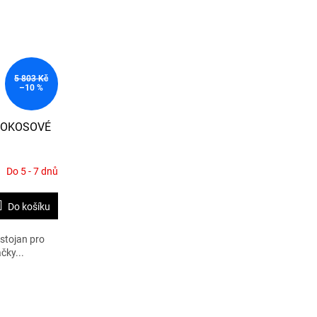
5 803 Kč
–10 %
POKOSOVÉ
Do 5 - 7 dnů
Do košíku
 stojan pro
čky...