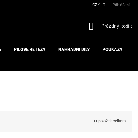
CZK
Přihlášení
NÁKUPNÍ
Prázdný košík
KOŠÍK
A
PILOVÉ ŘETĚZY
NÁHRADNÍ DÍLY
POUKAZY
11
položek celkem