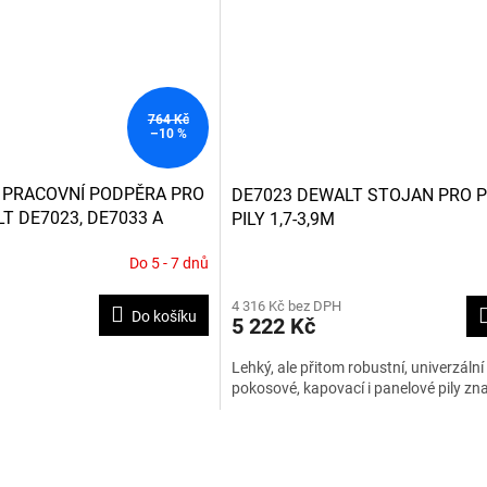
764 Kč
–10 %
 PRACOVNÍ PODPĚRA PRO
DE7023 DEWALT STOJAN PRO 
T DE7023, DE7033 A
PILY 1,7-3,9M
Do 5 - 7 dnů
Průměrné
hodnocení
4 316 Kč bez DPH
produktu
Do košíku
5 222 Kč
je
4,0
Lehký, ale přitom robustní, univerzální
z
pokosové, kapovací i panelové pily zna
5
hvězdiček.
O
v
l