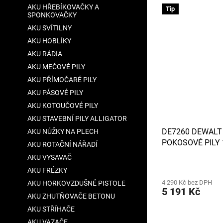
AKU HŘEBÍKOVAČKY A
Tip
SPONKOVAČKY
AKU SVÍTILNY
AKU HOBLÍKY
AKU RÁDIA
AKU MEČOVÉ PILY
AKU PŘÍMOČARÉ PILY
AKU PÁSOVÉ PILY
AKU KOTOUČOVÉ PILY
AKU STAVEBNÍ PILY ALLIGATOR
DE7260 DEWALT
AKU NŮŽKY NA PLECH
POKOSOVÉ PILY 
AKU ROTAČNÍ NÁŘADÍ
PRACOVNÍ ROZT
AKU VYSAVAČ
Průměrné
AKU FRÉZKY
hodnocení
4 290 Kč bez DPH
produktu
AKU HORKOVZDUŠNÉ PISTOLE
5 191 Kč
je
AKU ZHUTŇOVAČE BETONU
3,7
AKU STŘÍHAČE
z
5
AKU VAZAČE