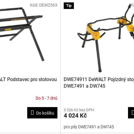
Kód:
DEW2563
K
Tip
T Podstavec pro stolovou
DWE74911 DeWALT Pojízdný stoja
DWE7491 a DW745
Do 5 - 7 dnů
Průměrné
hodnocení
3 326 Kč bez DPH
produktu
Do košíku
4 024 Kč
je
3,4
pro pily DWE7491 a DW745
z
5