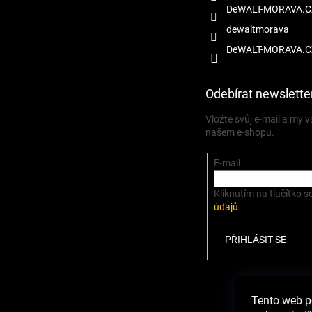
DeWALT-MORAVA.C
dewaltmorava
DeWALT-MORAVA.C
Odebírat newslette
Vložte svůj e-mail a my
našem e-shopu.
E-mail
Kliknutím na tlačítko s
údajů
.
PŘIHLÁSIT SE
Zbož
Tento web p