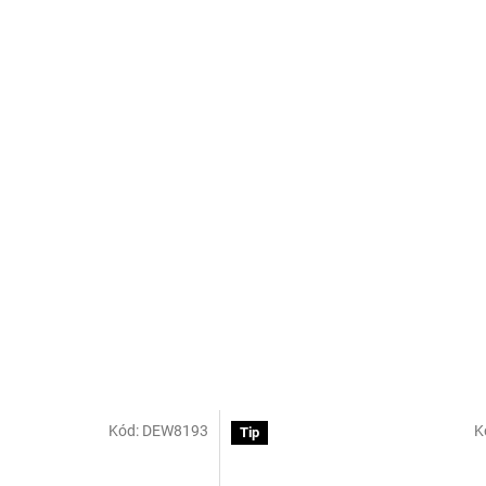
Kód:
DEW8193
K
Tip