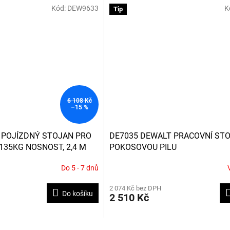
Kód:
DEW9633
hvězdiček.
K
Tip
6 108 Kč
–15 %
 POJÍZDNÝ STOJAN PRO
DE7035 DEWALT PRACOVNÍ ST
135KG NOSNOST, 2,4 M
POKOSOVOU PILU
AŽENÍ
Do 5 - 7 dnů
2 074 Kč bez DPH
Do košíku
2 510 Kč