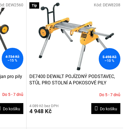
ód:
DEW2560
Kód:
DEW8208
Tip
4 734 Kč
5 498 Kč
–15 %
–10 %
n pro pily
DE7400 DEWALT POJÍZDNÝ PODSTAVEC,
STŮL PRO STOLNÍ A POKOSOVÉ PILY
Do 5 - 7 dnů
Do 5 - 7 dnů
Průměrné
hodnocení
4 089 Kč bez DPH
produktu
Do košíku
Do košíku
4 948 Kč
je
4,0
z
5