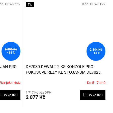
ód:
DEW2569
Kód:
DEW8199
hvězdiček.
Tip
3 890 Kč
2 444 Kč
–35 %
–15 %
OJAN PRO
DE7030 DEWALT 2 KS KONZOLE PRO
POKOSOVÉ ŘEZY KE STOJANŮM DE7023,
DE7033 A DE7035
Více jak měsíc
Do 5 - 7 dnů
1 717 Kč bez DPH
Do košíku
Do košíku
2 077 Kč