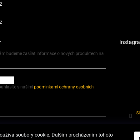
Z
Z
r
Instagr
 vám budeme zasílat informace o nových produktech na
ouhlasíte s našimi
podmínkami ochrany osobních
S
í.cz
Heureka.cz
Podmínky ochrany osobních údajů
Odstoupení od sm
oužívá soubory cookie. Dalším procházením tohoto