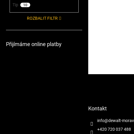
Tip
10
ROZBALIT FILTR
Přijímáme online platby
Z
á
p
a
t
Kontakt
í
info
@
dewalt-morav
+420 720 037 488