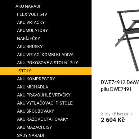
V
n
a
AKU NÁŘADÍ
ý
í
n
FLEX VOLT 54V
p
p
e
i
r
AKU VRTAČKY
l
s
o
AKUMULÁTORY
p
d
NABÍJEČKY
r
u
AKU BRUSKY
o
k
AKU VRTACÍ KOMBI KLADIVA
d
t
u
AKU POKOSOVÉ A STOLNÍ PILY
ů
k
STOLY
t
AKU KOMPRESORY
DWE74912 DeWAL
ů
AKU MÍCHADLA
pilu DWE7491
AKU PRAVOÚHLÉ VRTAČKY
AKU VYTLAČOVACÍ PISTOLE
AKU ŠROUBOVÁKY
2 152 Kč bez DPH
2 604 Kč
AKU RÁZOVÉ UTAHOVÁKY
AKU MAZACÍ LISY
SADY NÁŘADÍ