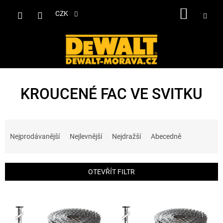
Přejít
NÁKUP
na
CZK
obsah
KOŠÍK
KROUCENÉ FAC VE SVITKU
Ř
a
Nejprodávanější
Nejlevnější
Nejdražší
Abecedně
z
e
n
OTEVŘÍT FILTR
í
p
V
r
ý
o
p