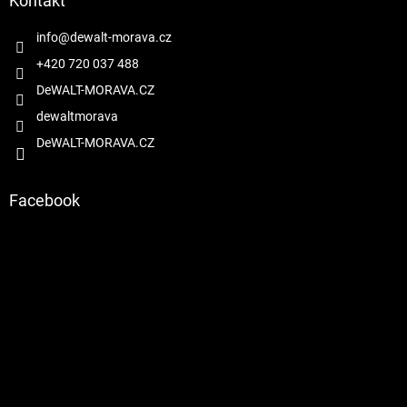
a
Kontakt
c
t
í
í
info
@
dewalt-morava.cz
p
r
+420 720 037 488
v
DeWALT-MORAVA.CZ
k
y
dewaltmorava
v
DeWALT-MORAVA.CZ
ý
p
i
s
Facebook
u