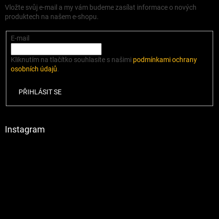
Vložte svůj e-mail a my vám budeme zasílat informace o nových
produktech na našem e-shopu.
E-mail
Kliknutím na tlačítko souhlasíte s našimi
podmínkami ochrany
osobních údajů
.
PŘIHLÁSIT SE
Instagram