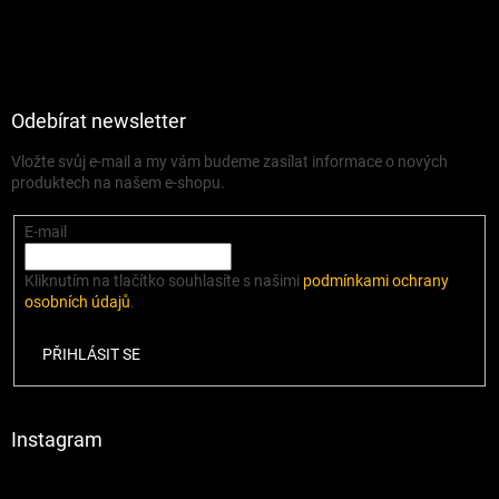
Odebírat newsletter
Vložte svůj e-mail a my vám budeme zasílat informace o nových
produktech na našem e-shopu.
E-mail
Kliknutím na tlačítko souhlasíte s našimi
podmínkami ochrany
osobních údajů
.
PŘIHLÁSIT SE
Instagram