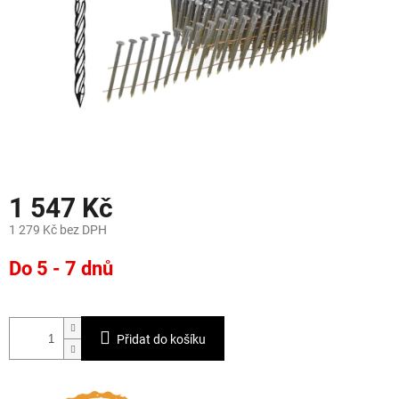
1 547 Kč
1 279 Kč bez DPH
Měrná
Do 5 - 7 dnů
cena:
Přidat do košíku