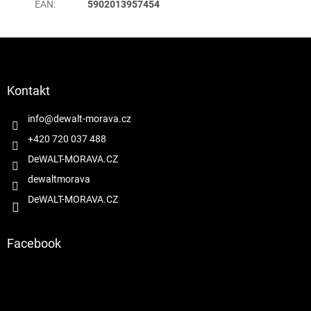
EAN
:
5902013957454
Z
á
p
a
Kontakt
t
í
info
@
dewalt-morava.cz
+420 720 037 488
DeWALT-MORAVA.CZ
dewaltmorava
DeWALT-MORAVA.CZ
Facebook