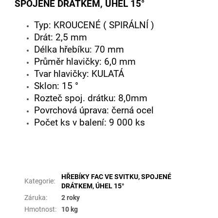
SPOJENÉ DRÁTKEM, ÚHEL 15°
Typ: KROUCENÉ ( SPIRÁLNÍ )
Drát: 2,5 mm
Délka hřebíku: 70 mm
Průměr hlavičky: 6,0 mm
Tvar hlavičky: KULATÁ
Sklon: 15 °
Rozteč spoj. drátku: 8,0mm
Povrchová úprava: černá ocel
Počet ks v balení: 9 000 ks
Doplňkové parametry
HŘEBÍKY FAC VE SVITKU, SPOJENÉ
Kategorie
:
DRÁTKEM, ÚHEL 15°
Záruka
:
2 roky
Hmotnost
:
10 kg