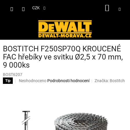
Přejít
NÁKUP
na
CZK
obsah
KOŠÍK
BOSTITCH F250SP70Q KROUCENÉ
FAC hřebíky ve svitku Ø2,5 x 70 mm,
9 000ks
BOST6207
Průměrné
Neohodnoceno
Podrobnosti hodnocení
Značka:
Bostitch
Tip
hodnocení
produktu
je
0,0
z
5
hvězdiček.