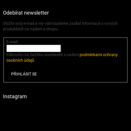
Odebírat newsletter
Vložte svůj e-mail a my vám budeme zasílat informace o nových
produktech na našem e-shopu.
E-mail
Kliknutím na tlačítko souhlasíte s našimi
podmínkami ochrany
osobních údajů
.
PŘIHLÁSIT SE
Instagram