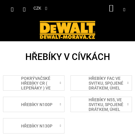
Přejít
NÁKUP
na
CZK
obsah
KOŠÍK
HŘEBÍKY V CÍVKÁCH
POKRÝVAČSKÉ
HŘEBÍKY FAC VE
HŘEBÍKY CR (
SVITKU, SPOJENÉ
LEPEŇÁKY ) VE
DRÁTKEM, ÚHEL
SVITKU
15°
HŘEBÍKY N55, VE
HŘEBÍKY N100P
SVITKU, SPOJENÉ
DRÁTKEM, ÚHEL
15°
HŘEBÍKY N130P