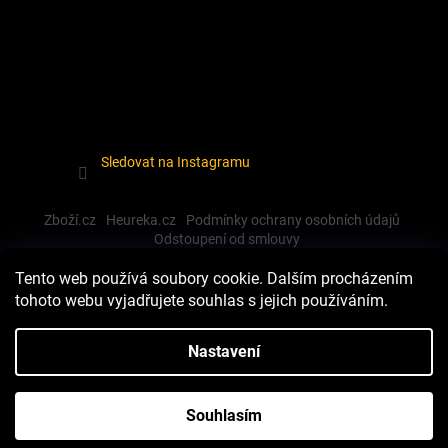
Sledovat na Instagramu
Zboží.cz
Heureka.cz
Podmínky ochrany osobních údajů
Odstoupení od smlouvy
Tento web používá soubory cookie. Dalším procházením
tohoto webu vyjadřujete souhlas s jejich používáním.
Vytvořil Shoptet
Nastavení
Copyright 2026
Dewalt-morava
. Všechna práva vyhrazena.
Souhlasím
Upravit nastavení cookies