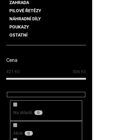
ZAHRADA
PILOVÉ ŘETĚZY
NÁHRADNÍ DÍLY
POUKAZY
OSTATNÍ
Cena
421
Kč
506
Kč
Na skladě
0
Akce
0