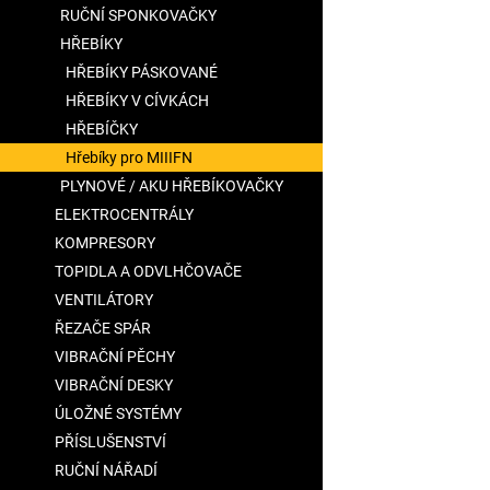
RUČNÍ SPONKOVAČKY
HŘEBÍKY
HŘEBÍKY PÁSKOVANÉ
HŘEBÍKY V CÍVKÁCH
HŘEBÍČKY
Hřebíky pro MIIIFN
PLYNOVÉ / AKU HŘEBÍKOVAČKY
ELEKTROCENTRÁLY
KOMPRESORY
TOPIDLA A ODVLHČOVAČE
VENTILÁTORY
ŘEZAČE SPÁR
VIBRAČNÍ PĚCHY
VIBRAČNÍ DESKY
ÚLOŽNÉ SYSTÉMY
PŘÍSLUŠENSTVÍ
RUČNÍ NÁŘADÍ