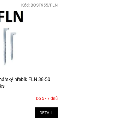
Kód:
BOST955/FLN
ářský hřebík FLN 38-50
ks
Do 5 - 7 dnů
DETAIL
O