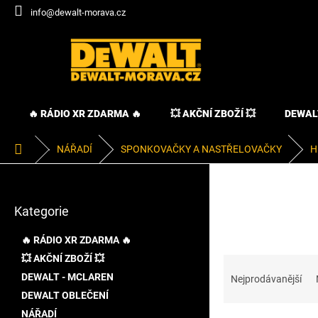
Přejít
info@dewalt-morava.cz
na
obsah
🔥 RÁDIO XR ZDARMA 🔥
💥 AKČNÍ ZBOŽÍ 💥
DEWAL
Domů
NÁŘADÍ
SPONKOVAČKY A NASTŘELOVAČKY
H
P
o
Přeskočit
s
Kategorie
kategorie
t
r
🔥 RÁDIO XR ZDARMA 🔥
a
💥 AKČNÍ ZBOŽÍ 💥
Ř
n
a
DEWALT - MCLAREN
n
Nejprodávanější
z
í
DEWALT OBLEČENÍ
e
p
NÁŘADÍ