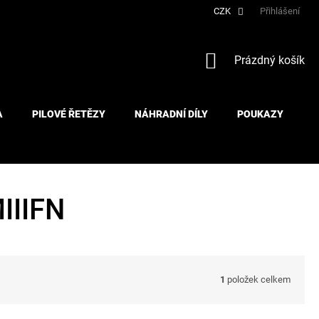
CZK
Přihlášení
NÁKUPNÍ
Prázdný košík
KOŠÍK
A
PILOVÉ ŘETĚZY
NÁHRADNÍ DÍLY
POUKAZY
IIIFN
1
položek celkem