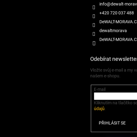
info
@
dewalt-morav
+420 720 037 488
DeWALT-MORAVA.C
dewaltmorava
DeWALT-MORAVA.C
Odebírat newslette
Vložte svůj e-mail a my
našem e-shopu.
E-mail
Kliknutím na tlačítko s
údajů
.
PŘIHLÁSIT SE