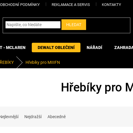
OBCHODNÍ PODMÍNKY
REKLAMACE A SERVIS
KONTAKTY
HLEDAT
T - MCLAREN
DEWALT OBLEČENÍ
NÁŘADÍ
ZAHRAD
ŘEBÍKY
Hřebíky pro MIIIFN
Hřebíky pro M
Nejlevnější
Nejdražší
Abecedně