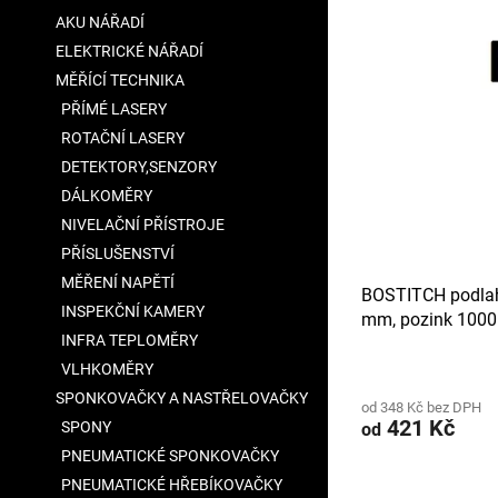
V
n
a
AKU NÁŘADÍ
ý
í
n
ELEKTRICKÉ NÁŘADÍ
p
p
e
i
r
MĚŘÍCÍ TECHNIKA
l
s
o
PŘÍMÉ LASERY
p
d
ROTAČNÍ LASERY
r
u
DETEKTORY,SENZORY
o
k
DÁLKOMĚRY
d
t
u
NIVELAČNÍ PŘÍSTROJE
ů
k
PŘÍSLUŠENSTVÍ
t
MĚŘENÍ NAPĚTÍ
BOSTITCH podlah
ů
INSPEKČNÍ KAMERY
mm, pozink 1000
INFRA TEPLOMĚRY
VLHKOMĚRY
SPONKOVAČKY A NASTŘELOVAČKY
od 348 Kč bez DPH
421 Kč
SPONY
od
PNEUMATICKÉ SPONKOVAČKY
PNEUMATICKÉ HŘEBÍKOVAČKY