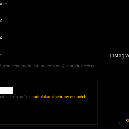
a.cz
Z
Z
r
Instagr
 vám budeme zasílat informace o nových produktech na
ouhlasíte s našimi
podmínkami ochrany osobních
S