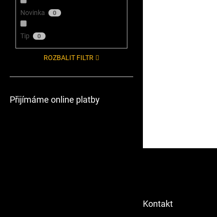
Novinka
0
Tip
0
ROZBALIT FILTR
Přijímáme online platby
Z
á
p
a
t
Kontakt
í