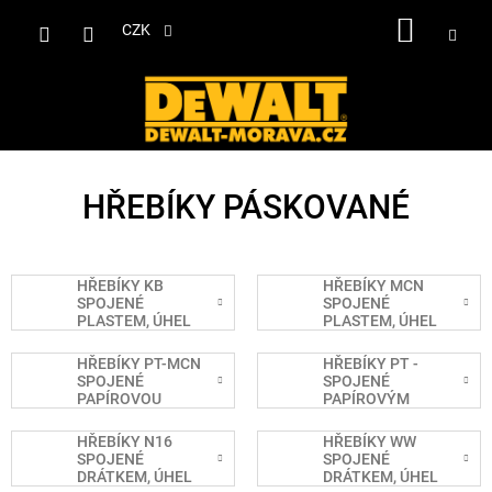
Přejít
NÁKUP
na
CZK
obsah
KOŠÍK
HŘEBÍKY PÁSKOVANÉ
HŘEBÍKY KB
HŘEBÍKY MCN
SPOJENÉ
SPOJENÉ
PLASTEM, ÚHEL
PLASTEM, ÚHEL
21°
21°
HŘEBÍKY PT-MCN
HŘEBÍKY PT -
SPOJENÉ
SPOJENÉ
PAPÍROVOU
PAPÍROVÝM
PÁSKOU, ÚHEL
PÁSKEM, ÚHEL
33°
33°
HŘEBÍKY N16
HŘEBÍKY WW
SPOJENÉ
SPOJENÉ
DRÁTKEM, ÚHEL
DRÁTKEM, ÚHEL