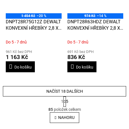
1 454 Kč
–20 %
974 Kč
–14 %
DNPT28R75G12Z DEWALT
DNPT28R63HDZ DEWALT
KONVEXNÍ HŘEBÍKY 2,8 X
KONVEXNÍ HŘEBÍKY 2,8 X
75 MM, 2200 KS,
63 MM, 1100 KS, ŽÁROVĚ
GALVANIZOVANÉ
ZINKOVANÉ
Do 5 - 7 dnů
Do 5 - 7 dnů
961 Kč bez DPH
691 Kč bez DPH
1 163 Kč
836 Kč
Do košíku
Do košíku
NAČÍST 18 DALŠÍCH
S
1
5
t
O
r
85
položek celkem
v
á
l
NAHORU
n
á
k
o
d