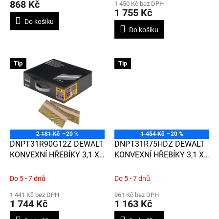
868 Kč
1 450 Kč bez DPH
je
1 755 Kč
5,0
Do košíku
z
Do košíku
5
hvězdiček.
Tip
Tip
2 181 Kč
–20 %
1 454 Kč
–20 %
DNPT31R90G12Z DEWALT
DNPT31R75HDZ DEWALT
KONVEXNÍ HŘEBÍKY 3,1 X
KONVEXNÍ HŘEBÍKY 3,1 X
90 MM, 2200 KS,
75 MM, 1100 KS, ŽÁROVĚ
GALVANIZOVANÉ
ZINKOVANÉ
Do 5 - 7 dnů
Do 5 - 7 dnů
1 441 Kč bez DPH
961 Kč bez DPH
1 744 Kč
1 163 Kč