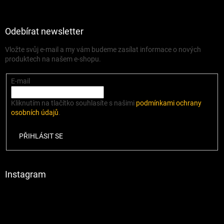
Odebírat newsletter
Vložte svůj e-mail a my vám budeme zasílat informace o nových
produktech na našem e-shopu.
E-mail
Kliknutím na tlačítko souhlasíte s našimi
podmínkami ochrany
osobních údajů
.
PŘIHLÁSIT SE
Instagram