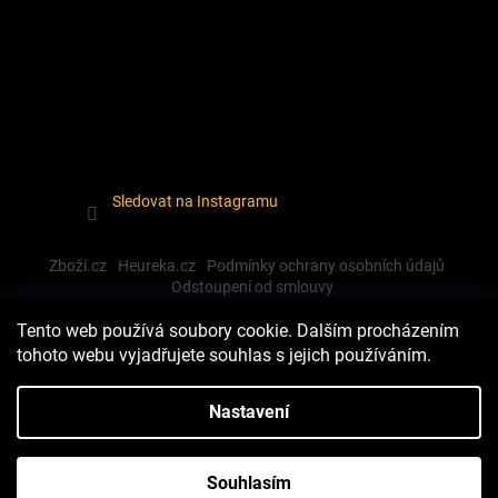
Sledovat na Instagramu
Zboží.cz
Heureka.cz
Podmínky ochrany osobních údajů
Odstoupení od smlouvy
Tento web používá soubory cookie. Dalším procházením
tohoto webu vyjadřujete souhlas s jejich používáním.
Vytvořil Shoptet
Nastavení
Copyright 2026
Dewalt-morava
. Všechna práva vyhrazena.
Souhlasím
Upravit nastavení cookies