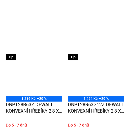
Tip
Tip
1 296 Kč
–20 %
1 454 Kč
–20 %
DNPT28R63Z DEWALT
DNPT28R63G12Z DEWALT
KONVEXNÍ HŘEBÍKY 2,8 X
KONVEXNÍ HŘEBÍKY 2,8 X
63 MM, 2200 KS
63 MM, 2200 KS,
GALVANIZOVANÉ
Do 5 - 7 dnů
Do 5 - 7 dnů