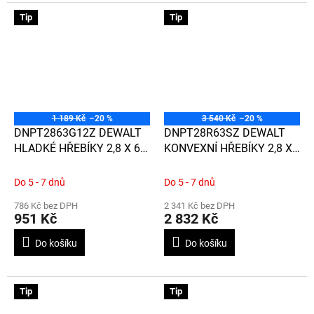
Tip
Tip
1 189 Kč
–20 %
3 540 Kč
–20 %
DNPT2863G12Z DEWALT
DNPT28R63SZ DEWALT
HLADKÉ HŘEBÍKY 2,8 X 63
KONVEXNÍ HŘEBÍKY 2,8 X
MM, 2200 KS,
63 MM, 1100 KS, NEREZ
GALVANIZOVANÉ
Do 5 - 7 dnů
Do 5 - 7 dnů
786 Kč bez DPH
2 341 Kč bez DPH
951 Kč
2 832 Kč
Do košíku
Do košíku
Tip
Tip