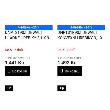
1 802 Kč
–20 %
1 865 Kč
–20 %
DNPT3190Z DEWALT
DNPT31R90Z DEWALT
HLADKÉ HŘEBÍKY 3,1 X 90
KONVEXNÍ HŘEBÍKY 3,1 X
MM, 2200 KS
90 MM, 2200 KS
Do 5 - 7 dnů
Do 5 - 7 dnů
1 191 Kč bez DPH
1 233 Kč bez DPH
1 441 Kč
1 492 Kč
Do košíku
Do košíku
Tip
Tip