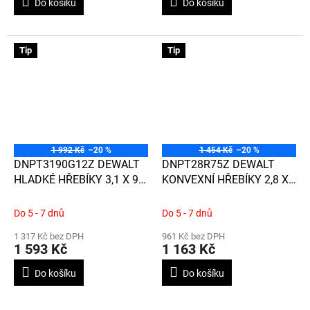
Do košíku
Do košíku
Tip
Tip
1 992 Kč
–20 %
1 454 Kč
–20 %
DNPT3190G12Z DEWALT
DNPT28R75Z DEWALT
HLADKÉ HŘEBÍKY 3,1 X 90,
KONVEXNÍ HŘEBÍKY 2,8 X
2200 KS, GALVANIZOVANÉ
75 MM, 2200 KS
Do 5 - 7 dnů
Do 5 - 7 dnů
1 317 Kč bez DPH
961 Kč bez DPH
1 593 Kč
1 163 Kč
Do košíku
Do košíku