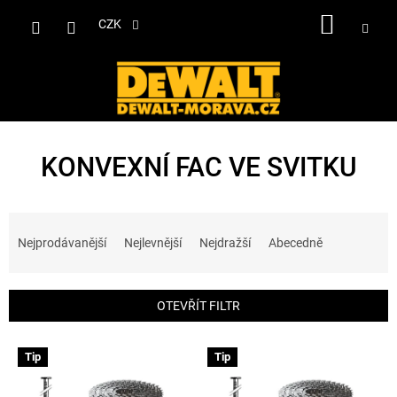
Přejít
NÁKUP
na
CZK
obsah
KOŠÍK
KONVEXNÍ FAC VE SVITKU
Ř
a
Nejprodávanější
Nejlevnější
Nejdražší
Abecedně
z
e
n
OTEVŘÍT FILTR
í
p
V
r
Tip
Tip
ý
o
p