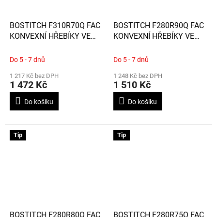
BOSTITCH F310R70Q FAC
BOSTITCH F280R90Q FAC
KONVEXNÍ HŘEBÍKY VE
KONVEXNÍ HŘEBÍKY VE
SVITKU Ø 3,1 x 70mm, 5
SVITKU Ø 2,8 x 90mm, 6
400 KS
000 KS
Do 5 - 7 dnů
Do 5 - 7 dnů
1 217 Kč bez DPH
1 248 Kč bez DPH
1 472 Kč
1 510 Kč
Do košíku
Do košíku
Tip
Tip
BOSTITCH F280R80Q FAC
BOSTITCH F280R75Q FAC