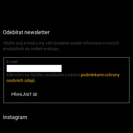
Odebírat newsletter
Vložte svůj e-mail a my vám budeme zasílat informace o nových
produktech na našem e-shopu.
E-mail
Kliknutím na tlačítko souhlasíte s našimi
podmínkami ochrany
osobních údajů
.
PŘIHLÁSIT SE
Instagram