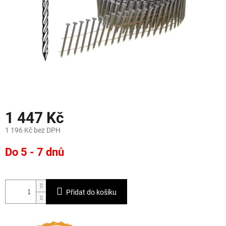
1 447 Kč
1 196 Kč bez DPH
Měrná
Do 5 - 7 dnů
cena:
Přidat do košíku