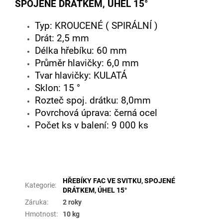
SPOJENÉ DRÁTKEM, ÚHEL 15°
Typ: KROUCENÉ ( SPIRÁLNÍ )
Drát: 2,5 mm
Délka hřebíku: 60 mm
Průměr hlavičky: 6,0 mm
Tvar hlavičky: KULATÁ
Sklon: 15 °
Rozteč spoj. drátku: 8,0mm
Povrchová úprava: černá ocel
Počet ks v balení: 9 000 ks
Doplňkové parametry
HŘEBÍKY FAC VE SVITKU, SPOJENÉ
Kategorie
:
DRÁTKEM, ÚHEL 15°
Záruka
:
2 roky
Hmotnost
:
10 kg