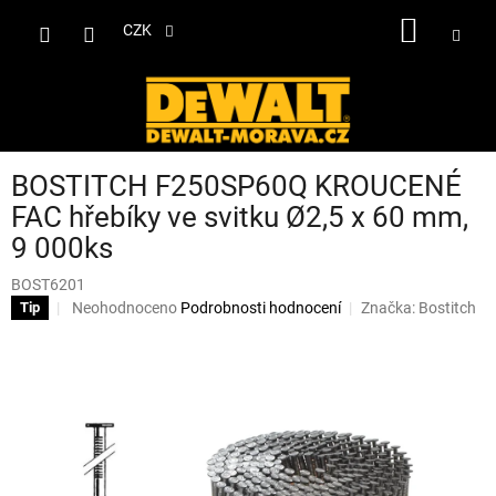
Přejít
NÁKUP
na
CZK
obsah
KOŠÍK
BOSTITCH F250SP60Q KROUCENÉ
FAC hřebíky ve svitku Ø2,5 x 60 mm,
9 000ks
BOST6201
Průměrné
Neohodnoceno
Podrobnosti hodnocení
Značka:
Bostitch
Tip
hodnocení
produktu
je
0,0
z
5
hvězdiček.