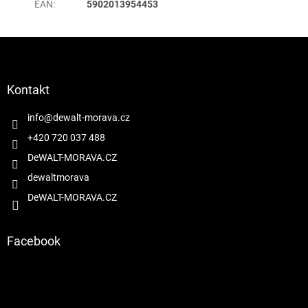
EAN
:
5902013954453
Z
á
p
a
Kontakt
t
í
info
@
dewalt-morava.cz
+420 720 037 488
DeWALT-MORAVA.CZ
dewaltmorava
DeWALT-MORAVA.CZ
Facebook