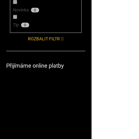
Novinka
0
Tip
0
ROZBALIT FILTR
Přijímáme online platby