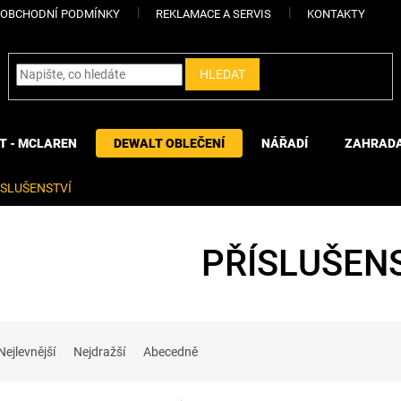
OBCHODNÍ PODMÍNKY
REKLAMACE A SERVIS
KONTAKTY
HLEDAT
T - MCLAREN
DEWALT OBLEČENÍ
NÁŘADÍ
ZAHRAD
ÍSLUŠENSTVÍ
PŘÍSLUŠEN
Nejlevnější
Nejdražší
Abecedně