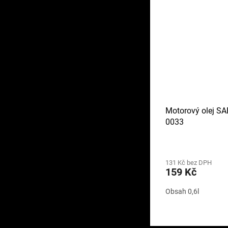
Motorový olej SA
0033
131 Kč bez DPH
159 Kč
Obsah 0,6l