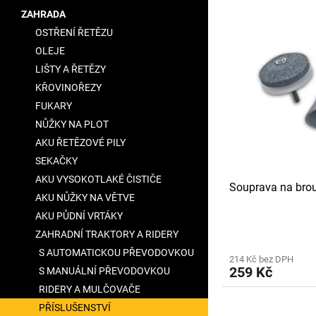
V
n
a
ZAHRADA
ý
í
n
OSTŘENÍ ŘETĚZU
p
p
e
i
r
OLEJE
l
s
o
LIŠTY A ŘETĚZY
p
d
KŘOVINOŘEZY
r
u
FUKARY
o
k
NŮŽKY NA PLOT
d
t
u
AKU ŘETĚZOVÉ PILY
ů
k
SEKAČKY
t
AKU VYSOKOTLAKÉ ČISTIČE
Souprava na brou
ů
AKU NŮŽKY NA VĚTVE
AKU PŮDNÍ VRTÁKY
ZAHRADNÍ TRAKTORY A RIDERY
S AUTOMATICKOU PŘEVODOVKOU
214 Kč bez DPH
259 Kč
S MANUÁLNÍ PŘEVODOVKOU
RIDERY A MULČOVAČE
PŘÍSLUŠENSTVÍ