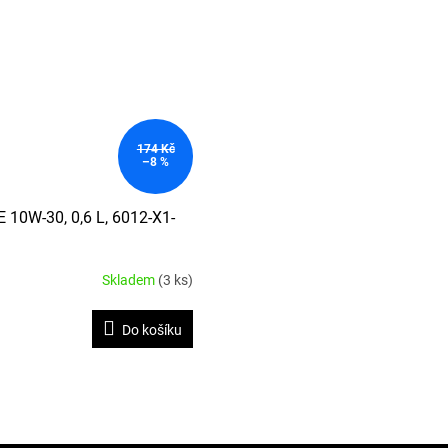
174 Kč
–8 %
E 10W-30, 0,6 L, 6012-X1-
Skladem
(3 ks)
Do košíku
O
v