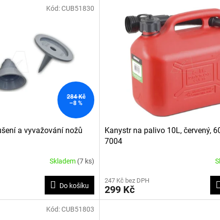
Kód:
CUB51830
284 Kč
–8 %
šení a vyvažování nožů
Kanystr na palivo 10L, červený, 6
7004
Skladem
(7 ks)
S
247 Kč bez DPH
Do košíku
299 Kč
Kód:
CUB51803