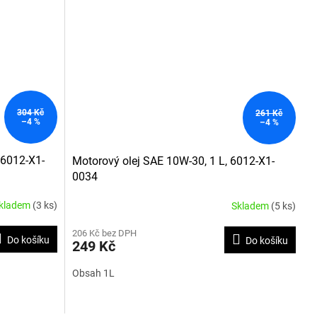
304 Kč
261 Kč
–4 %
–4 %
 6012-X1-
Motorový olej SAE 10W-30, 1 L, 6012-X1-
0034
kladem
(3 ks)
Skladem
(5 ks)
206 Kč bez DPH
Do košíku
Do košíku
249 Kč
Obsah 1L