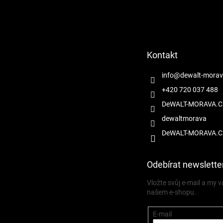
Z
á
p
a
t
Kontakt
í
info
@
dewalt-morav
+420 720 037 488
DeWALT-MORAVA.C
dewaltmorava
DeWALT-MORAVA.C
Odebírat newslette
Vložte svůj e-mail a my
našem e-shopu.
E-mail