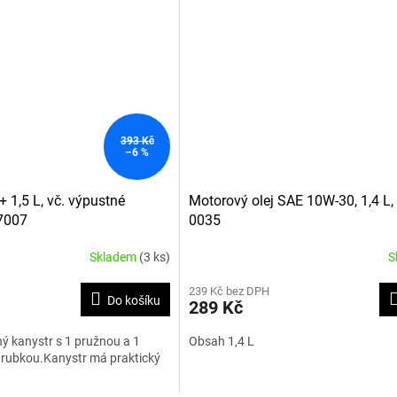
393 Kč
–6 %
+ 1,5 L, vč. výpustné
Motorový olej SAE 10W-30, 1,4 L,
-7007
0035
Skladem
(3 ks)
S
239 Kč bez DPH
Do košíku
289 Kč
ý kanystr s 1 pružnou a 1
Obsah 1,4 L
trubkou.Kanystr má praktický