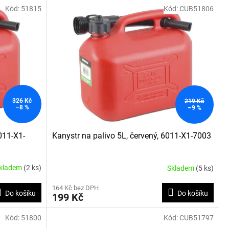
Kód:
51815
Kód:
CUB51806
326 Kč
219 Kč
–8 %
–9 %
011-X1-
Kanystr na palivo 5L, červený, 6011-X1-7003
kladem
(2 ks)
Skladem
(5 ks)
164 Kč bez DPH
Do košíku
Do košíku
199 Kč
Kód:
51800
Kód:
CUB51797