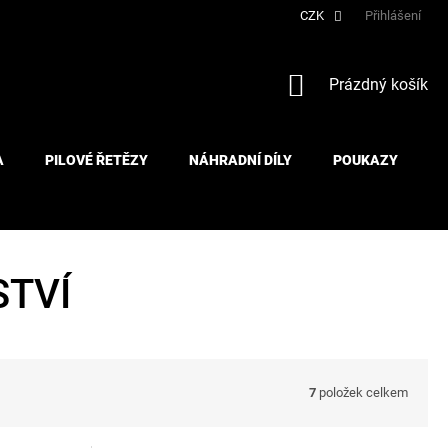
CZK
Přihlášení
NÁKUPNÍ
Prázdný košík
KOŠÍK
A
PILOVÉ ŘETĚZY
NÁHRADNÍ DÍLY
POUKAZY
STVÍ
7
položek celkem