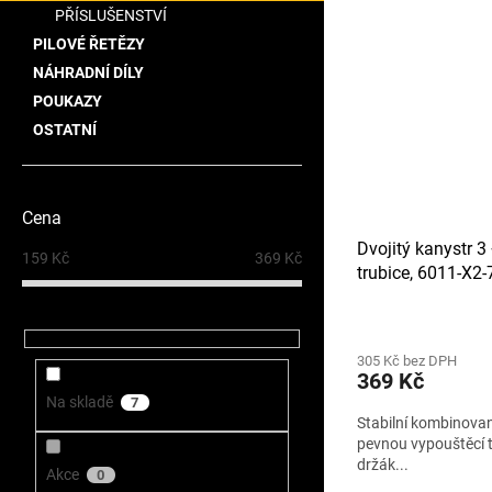
PŘÍSLUŠENSTVÍ
PILOVÉ ŘETĚZY
NÁHRADNÍ DÍLY
POUKAZY
OSTATNÍ
Cena
Dvojitý kanystr 3 
159
Kč
369
Kč
trubice, 6011-X2
305 Kč bez DPH
369 Kč
Na skladě
7
Stabilní kombinovan
pevnou vypouštěcí 
držák...
Akce
0