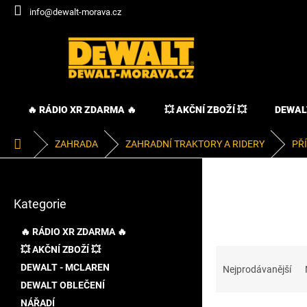
Přejít
info@dewalt-morava.cz
na
obsah
🔥 RÁDIO XR ZDARMA 🔥
💥 AKČNÍ ZBOŽÍ 💥
DEWAL
Domů
ZAHRADA
ZAHRADNÍ TRAKTORY A RIDERY
PŘ
P
o
Přeskočit
s
Kategorie
kategorie
t
r
🔥 RÁDIO XR ZDARMA 🔥
a
💥 AKČNÍ ZBOŽÍ 💥
Ř
n
a
DEWALT - MCLAREN
n
Nejprodávanější
z
í
DEWALT OBLEČENÍ
e
p
NÁŘADÍ